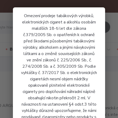
Omezení prodeje tabákových výrobků,
elektronických cigaret a alkohlu osobám
Hledat
maldších 18-ti let dle zákona
č.379/2005 Sb. o opatřeních k ochraně
před škodami působenými tabákovými
výrobky, alkoholem a jinými návykovými
Báze a příchutě
Jednorázové cigarety
látkami a o změně souvisejících zákonů
ve znění zákonů č. 225/2006 Sb., č.
274/2008 Sb. a č. 305/2009 Sb. Podle
vyhlášky č. 37/2017 Sb. o elektronických
cigaretách nesmí objem nádržky
opakovaně plnitelné elektronické
cigarety pro doplňování náhradní náplně
obsahující nikotin překročit 2 ml. V
návaznosti na ustanovení §4 odst.3 této
Elektronická
vyhlášky důrazně upozorňujeme, že námi
zařízení s i
prodávané clearomizéry nebo produkty s