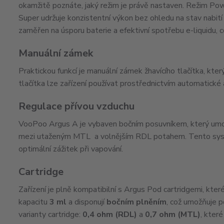
okamžitě poznáte, jaký režim je právě nastaven. Režim Po
Super udržuje konzistentní výkon bez ohledu na stav nabití b
zaměřen na úsporu baterie a efektivní spotřebu e-liquidu, c
Manuální zámek
Praktickou funkcí je manuální zámek žhavícího tlačítka, kte
tlačítka lze zařízení používat prostřednictvím automatické 
Regulace přívou vzduchu
VooPoo Argus A je vybaven bočním posuvníkem, který umož
mezi utaženým MTL a volnějším RDL potahem. Tento systé
optimální zážitek při vapování.
Cartridge
Zařízení je plně kompatibilní s Argus Pod cartridgemi, kter
kapacitu
3 ml
a disponují
bočním plněním
, což umožňuje p
varianty cartridge:
0,4 ohm (RDL)
a
0,7 ohm (MTL)
, kter