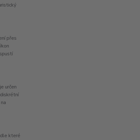
ristický
ení přes
ýkon
spustí
je určen
diskrétní
 na
odle které