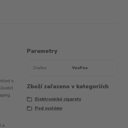
Parametry
Značka
VooPoo
ehled o
Zboží zařazeno v kategoriích
působit
aping.
Elektronické cigarety
Pod systémy
é a