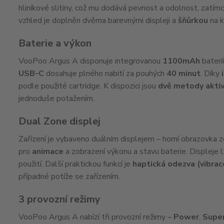
hliníkové slitiny, což mu dodává pevnost a odolnost, zatímco
vzhled je doplněn dvěma barevnými displeji a
šňůrkou
na k
Baterie a výkon
VooPoo Argus A disponuje integrovanou
1100mAh
bateri
USB-C
dosahuje plného nabití za pouhých
40 minut
. Díky
podle použité cartridge. K dispozici jsou
dvě metody akti
jednoduše potažením.
Dual Zone displej
Zařízení je vybaveno duálním displejem – horní obrazovka zo
pro
animace
a zobrazení výkonu a stavu baterie. Displeje l
použití. Další praktickou funkcí je
haptická odezva (vibrac
případné potíže se zařízením.
3 provozní režimy
VooPoo Argus A nabízí tři provozní režimy –
Power
,
Supe