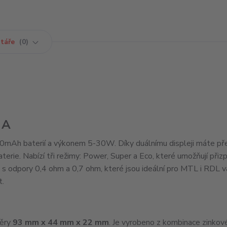
táře
0
 A
0mAh baterií a výkonem 5-30W. Díky duálnímu displeji máte př
aterie. Nabízí tři režimy: Power, Super a Eco, které umožňují přiz
e s odpory 0,4 ohm a 0,7 ohm, které jsou ideální pro MTL i RDL v
t.
měry
93 mm x 44 mm x 22 mm
. Je vyrobeno z kombinace zinkov