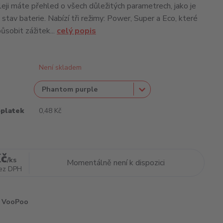
leji máte přehled o všech důležitých parametrech, jako je
 stav baterie. Nabízí tři režimy: Power, Super a Eco, které
ůsobit zážitek...
celý popis
Není skladem
oplatek
0,48 Kč
Kč
/
ks
Momentálně není k dispozici
ez DPH
VooPoo