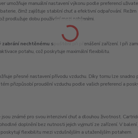
wer umožňuje manuální nastavení výkonu podle preferencí uživat
aterie, čímž zajišťuje stabilní chuť a efektivní odpařování. Režim
ož prodlužuje dobu používání mezi nabíjeními.
rý
zabrání nechtěnému spuštění
při přenášení zařízení. I při za
aktivace potahu, což poskytuje maximální flexibilitu.
ňuje přesné nastavení přívodu vzduchu. Díky tomu lze snadno 
m přizpůsobí proudění vzduchu podle vašich preferencí a posk
é jsou známé pro svou intenzivní chuť a dlouhou životnost. Cartrid
ohodlné doplnění bez nutnosti jejich vyjmutí ze zařízení. V balení
é poskytují flexibilitu mezi vzdušnějším a utaženějším potahem.