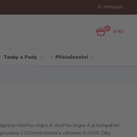
Přihlášení
0
0 Kč
Tanky a Pody
Příslušenství
 cigareta VooPoo Argus A VooPoo Argus A je kompaktní
ntegrovanou 1100mAh baterií a výkonem 5-30W. Díky