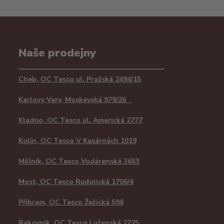
Naše prodejny
Cheb, OC Tesco ul. Pražská 2494/15
Karlovy Vary, Moskevská 979/26
Kladno, OC Tesco ul. Americká 2777
Kolín, OC Tesco V Kasárnách 1019
Mělník, OC Tesco Vodárenská 3653
Most, OC Tesco Rudolická 1706/4
Příbram, OC Tesco Žežická 598
Rakovník, OC Tesco Luženská 2725