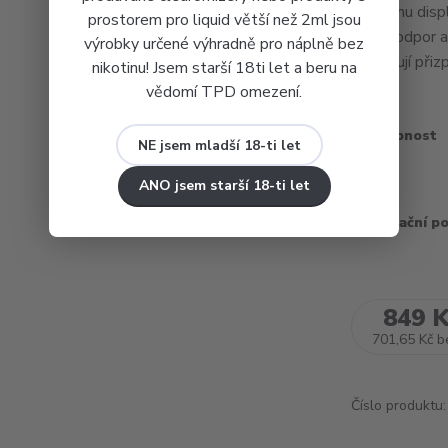
duálnímu disp
prostorem pro liquid větší než 2ml jsou
režim, odpor a
výrobky určené výhradně pro náplně bez
umožňují přizp
nikotinu! Jsem starší 18ti let a beru na
vědomí TPD omezení.
Dostupnost
NE jsem mladší 18-ti let
Barva
ANO jsem starší 18-ti let
Recyklační p
849 
701,65 Kč
b
Číslo produktu: