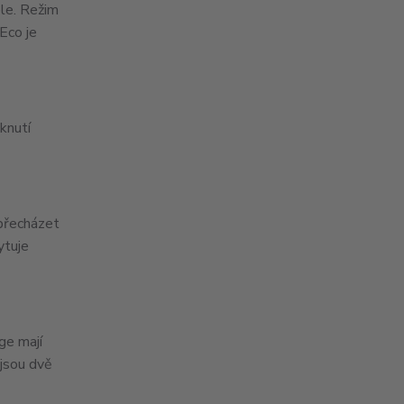
ele. Režim
 Eco je
mknutí
přecházet
ytuje
ge mají
 jsou dvě