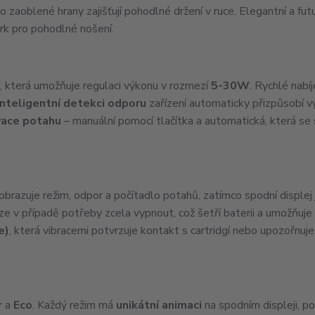
 zaoblené hrany zajišťují pohodlné držení v ruce. Elegantní a futu
rk pro pohodlné nošení.
í, která umožňuje regulaci výkonu v rozmezí
5-30W
. Rychlé nabíj
inteligentní detekci odporu
zařízení automaticky přizpůsobí v
vace potahu
– manuální pomocí tlačítka a automatická, která se 
brazuje režim, odpor a počítadlo potahů, zatímco spodní displej 
ze v případě potřeby zcela vypnout, což šetří baterii a umožňuje 
e)
, která vibracemi potvrzuje kontakt s cartridgí nebo upozořnuje
r
a
Eco
. Každý režim má
unikátní animaci
na spodním displeji, p