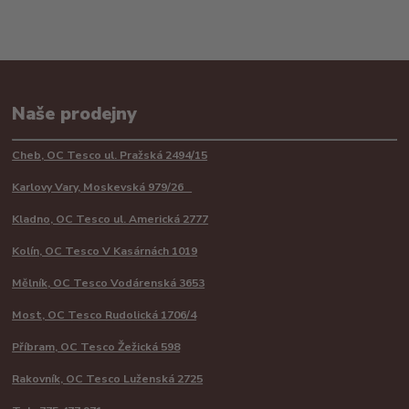
Naše prodejny
Cheb, OC Tesco ul. Pražská 2494/15
Karlovy Vary, Moskevská 979/26
Kladno, OC Tesco ul. Americká 2777
Kolín, OC Tesco V Kasárnách 1019
Mělník, OC Tesco Vodárenská 3653
Most, OC Tesco Rudolická 1706/4
Příbram, OC Tesco Žežická 598
Rakovník, OC Tesco Luženská 2725