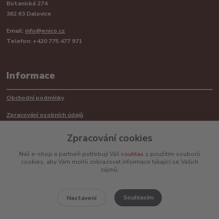
Botanická 274
362 63 Dalovice
Email:
info@enico.cz
Telefon: +420 775 477 971
Informace
Obchodní podmínky
Zpracování osobních údajů
Reklamační řád
Zpracování cookies
Recyklace barerií
Náš e-shop a partneři potřebují Váš
souhlas
s použitím souborů
cookies, aby Vám mohli zobrazovat informace týkající se Vašich
Mimosoudní řešení sporů ADR
zájmů.
Souhlasím
Nastavení
www.enico.cz