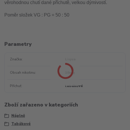
věrohodnou chutí dané příchutě, velkou dýmivostí.
Poměr složek VG : PG = 50 : 50
Parametry
Značka
Liqua
Obsah nikotinu
18mg
Příchuť
tabákové
Zboží zařazeno v kategoriích
Náplně
Tabákové