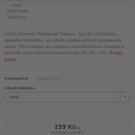
LIQUA Elements Traditional Tobacco. Typická chuť tabáku,
doplněná kořeněnou, ale přesto sladkou příchutí santalového
dřeva. Tyto e-liquidy se vyznačují velmi věrohodnou chutí dané
příchutě, velkou dýmivostí.Poměr složek VG : PG = 50 : 50
celý
popis
Dostupnost
Skladem 5 ks
Obsah nikotinu
199 Kč
/
ks
164,46 Kč
bez DPH