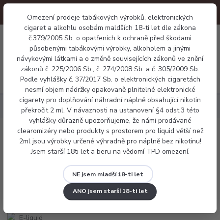
Omezení prodeje tabákových výrobků, elektronických
cigaret a alkohlu osobám maldších 18-ti let dle zákona
0
č.379/2005 Sb. o opatřeních k ochraně před škodami
0 Kč
působenými tabákovými výrobky, alkoholem a jinými
návykovými látkami a o změně souvisejících zákonů ve znění
zákonů č. 225/2006 Sb., č. 274/2008 Sb. a č. 305/2009 Sb.
Menu
Podle vyhlášky č. 37/2017 Sb. o elektronických cigaretách
nesmí objem nádržky opakovaně plnitelné elektronické
cigarety pro doplňování náhradní náplně obsahující nikotin
Náplně
E-liquid Liqua TRADITIONAL TABACCO 10ml
překročit 2 ml. V návaznosti na ustanovení §4 odst.3 této
vyhlášky důrazně upozorňujeme, že námi prodávané
clearomizéry nebo produkty s prostorem pro liquid větší než
E-liquid Liqua TRADITIONAL TABACCO
2ml jsou výrobky určené výhradně pro náplně bez nikotinu!
Jsem starší 18ti let a beru na vědomí TPD omezení.
10ml
NE jsem mladší 18-ti let
ANO jsem starší 18-ti let