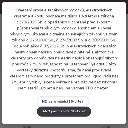
Omezení prodeje tabákových výrobků, elektronických
cigaret a alkohlu osobám maldších 18-ti let dle zákona
0
č.379/2005 Sb. o opatřeních k ochraně před škodami
0 Kč
působenými tabákovými výrobky, alkoholem a jinými
návykovými látkami a o změně souvisejících zákonů ve znění
zákonů č. 225/2006 Sb., č. 274/2008 Sb. a č. 305/2009 Sb.
Menu
Podle vyhlášky č. 37/2017 Sb. o elektronických cigaretách
nesmí objem nádržky opakovaně plnitelné elektronické
cigarety pro doplňování náhradní náplně obsahující nikotin
Příslušenství
Vaty
překročit 2 ml. V návaznosti na ustanovení §4 odst.3 této
vyhlášky důrazně upozorňujeme, že námi prodávané
clearomizéry nebo produkty s prostorem pro liquid větší než
Vaty
2ml jsou výrobky určené výhradně pro náplně bez nikotinu!
Jsem starší 18ti let a beru na vědomí TPD omezení.
NE jsem mladší 18-ti let
Cena:
ANO jsem starší 18-ti let
Kč
Kč