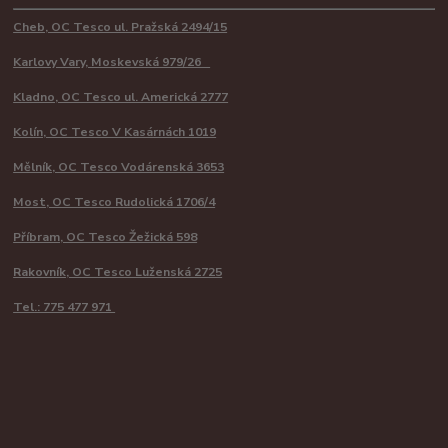
Cheb, OC Tesco ul. Pražská 2494/15
Karlovy Vary, Moskevská 979/26
Kladno, OC Tesco ul. Americká 2777
Kolín, OC Tesco V Kasárnách 1019
Mělník, OC Tesco Vodárenská 3653
Most, OC Tesco Rudolická 1706/4
Příbram, OC Tesco Žežická 598
Rakovník, OC Tesco Luženská 2725
Tel.: 775 477 971