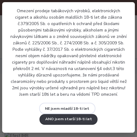
Omezení prodeje tabákových výrobků, elektronických
cigaret a alkohlu osobám maldších 18-ti let dle zákona
0
č.379/2005 Sb. o opatřeních k ochraně před škodami
0 Kč
působenými tabákovými výrobky, alkoholem a jinými
návykovými látkami a o změně souvisejících zákonů ve znění
zákonů č. 225/2006 Sb., č. 274/2008 Sb. a č. 305/2009 Sb.
Menu
Podle vyhlášky č. 37/2017 Sb. o elektronických cigaretách
nesmí objem nádržky opakovaně plnitelné elektronické
cigarety pro doplňování náhradní náplně obsahující nikotin
Příslušenství
Efest IMR 18650 35A Purple Flat top 3000mAh
překročit 2 ml. V návaznosti na ustanovení §4 odst.3 této
vyhlášky důrazně upozorňujeme, že námi prodávané
clearomizéry nebo produkty s prostorem pro liquid větší než
Efest IMR 18650 35A Purple Flat top
2ml jsou výrobky určené výhradně pro náplně bez nikotinu!
Jsem starší 18ti let a beru na vědomí TPD omezení.
3000mAh
NE jsem mladší 18-ti let
ANO jsem starší 18-ti let