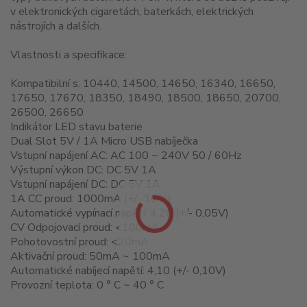
v elektronických cigaretách, baterkách, elektrických
nástrojích a dalších.
Vlastnosti a specifikace:
Kompatibilní s: 10440, 14500, 14650, 16340, 16650,
17650, 17670, 18350, 18490, 18500, 18650, 20700,
26500, 26650
Indikátor LED stavu baterie
Dual Slot 5V / 1A Micro USB nabíječka
Vstupní napájení AC: AC 100 ~ 240V 50 / 60Hz
Výstupní výkon DC: DC 5V 1A
Vstupní napájení DC: DC 5V 1A
1A CC proud: 1000mA (+/- 10%)
Automatické vypínací napětí: 4,20 (+/- 0,05V)
CV Odpojovací proud: <100mA
Pohotovostní proud: <20mA
Aktivační proud: 50mA ~ 100mA
Automatické nabíjecí napětí: 4,10 (+/- 0,10V)
Provozní teplota: 0 ° C ~ 40 ° C