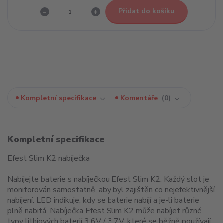
Přidat do košíku
Kompletní specifikace
Komentáře
0
Kompletní specifikace
Efest Slim K2 nabíječka
Nabíjejte baterie s nabíječkou Efest Slim K2
.
Každý slot je
monitorován samostatně, aby byl zajištěn co nejefektivnější
nabíjení.
LED indikuje, kdy se baterie nabíjí a je-li baterie
plně nabitá
.
Nabíječka Efest Slim K2 může nabíjet různé
typy lithiových baterií 3,6V / 3,7V, které se běžně používají