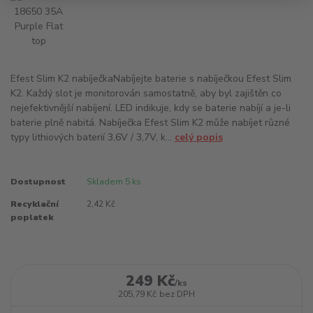
Efest Slim K2 nabíječkaNabíjejte baterie s nabíječkou Efest Slim
K2. Každý slot je monitorován samostatně, aby byl zajištěn co
nejefektivnější nabíjení. LED indikuje, kdy se baterie nabíjí a je-li
baterie plně nabitá. Nabíječka Efest Slim K2 může nabíjet různé
typy lithiových baterií 3,6V / 3,7V, k...
celý popis
Dostupnost
Skladem 5 ks
Recyklační
2,42 Kč
poplatek
249 Kč
/
ks
205,79 Kč
bez DPH