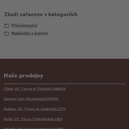
Zboží zařazeno v kategoriích
Příslušenství
Nabíječky a kabely
Naše prodejny
Cheb, OC Tesco ul. Pražská 2494/15
Karlovy Vary, Moskevská 979/26
Kladno, OC Tesco ul. Americká 2777
Kolín, OC Tesco V Kasárnách 1019
Mělník, OC Tesco Vodárenská 3653