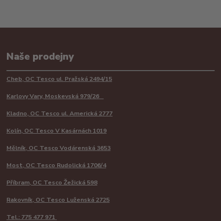
Naše prodejny
Cheb, OC Tesco ul. Pražská 2494/15
Karlovy Vary, Moskevská 979/26
Kladno, OC Tesco ul. Americká 2777
Kolín, OC Tesco V Kasárnách 1019
Mělník, OC Tesco Vodárenská 3653
Most, OC Tesco Rudolická 1706/4
Příbram, OC Tesco Žežická 598
Rakovník, OC Tesco Luženská 2725
Tel.: 775 477 971