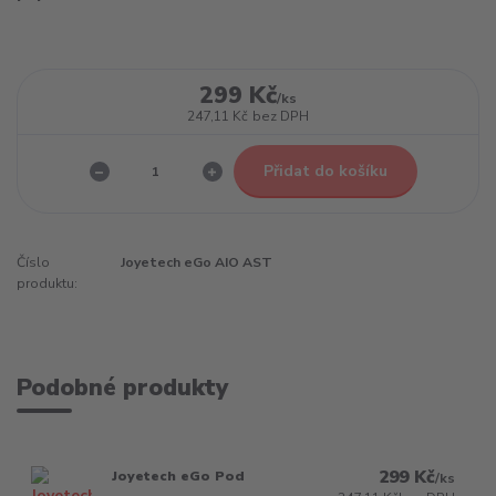
299 Kč
/
ks
247,11 Kč
bez DPH
Přidat do košíku
Číslo
Joyetech eGo AIO AST
produktu:
Podobné produkty
299 Kč
Joyetech eGo Pod
/
ks