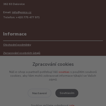
362 63 Dalovice
Email:
info@enico.cz
Telefon: +420 775 477 971
Informace
Obchodní podmínky
Zpracování osobních údajů
Reklamační řád
Zpracování cookies
Recyklace barerií
Náš e-shop a partneři potřebují Váš
souhlas
s použitím souborů
cookies, aby Vám mohli zobrazovat informace týkající se Vašich
Mimosoudní řešení sporů ADR
zájmů.
Souhlasím
Nastavení
www.enico.cz
Souhlas můžete odmítnout
zde
.