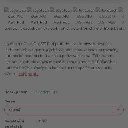
Joyetech eGo AIO AST Pod patří do tzv. skupiny kapesních
elektronických cigaret, jejichž výhodou jsou kompaktní rozměry,
autentické podání chuti a nízká pořizovací cena. Tělo baterie
disponuje zabudovaným monočlánkem o kapacitě 1000mAh s
automatickým spínačem a konstantním napětím pro stabilní
výkon...
celý popis
Dostupnost
Skladem 1 ks
Barva
Recyklační
0,48 Kč
poplatek