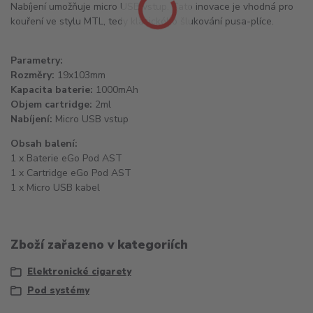
Nabíjení umožňuje micro USB vstup. Tato inovace je vhodná pro
kouření ve stylu MTL, tedy klasického šlukování pusa-plíce.
Parametry:
Rozměry:
19x103mm
Kapacita baterie:
1000mAh
Objem cartridge:
2ml
Nabíjení:
Micro USB vstup
Obsah balení:
1 x Baterie eGo Pod AST
1 x Cartridge eGo Pod AST
1 x Micro USB kabel
Zboží zařazeno v kategoriích
Elektronické cigarety
Pod systémy