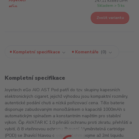
247,11 Kč
bez DPH
Skladem > 5 ks
Zvolit variantu
Kompletní specifikace
Komentáře
0
Kompletní specifikace
Joyetech eGo AIO AST Pod patří do tzv. skupiny kapesních
elektronických cigaret, jejichž výhodou jsou kompaktní rozměry,
autentické podání chuti a nízká pořizovací cena. Tělo baterie
disponuje zabudovaným monočlánkem o kapacitě 1000mAh s
automatickým spínačem a konstantním napětím pro stabilní
výkon. Čip AVATAR IC 1.0 přináší ochranu proti zkratu, přehřátí a
vybití, či 8 vteřinovou ochranu žhavení. Vyměnitelná cartridge
(POD) se žhavící hlavou o odporu 1ohm pojme až 2ml liquidu.