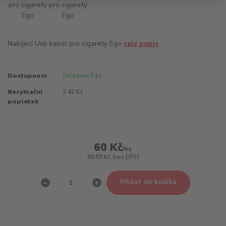
Nabíjecí Usb kabel pro cigarety Ego
celý popis
Dostupnost
Skladem 5 ks
Recyklační
2,42 Kč
poplatek
60 Kč
/
ks
49,59 Kč
bez DPH
Přidat do košíku