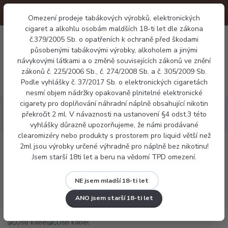
Omezení prodeje tabákových výrobků, elektronických
cigaret a alkohlu osobám maldších 18-ti let dle zákona
0
č.379/2005 Sb. o opatřeních k ochraně před škodami
0 Kč
působenými tabákovými výrobky, alkoholem a jinými
návykovými látkami a o změně souvisejících zákonů ve znění
zákonů č. 225/2006 Sb., č. 274/2008 Sb. a č. 305/2009 Sb.
Menu
Podle vyhlášky č. 37/2017 Sb. o elektronických cigaretách
nesmí objem nádržky opakovaně plnitelné elektronické
cigarety pro doplňování náhradní náplně obsahující nikotin
Příslušenství
Nabíječky a kabely
Usb kabel pro cigarety
překročit 2 ml. V návaznosti na ustanovení §4 odst.3 této
Ego
vyhlášky důrazně upozorňujeme, že námi prodávané
clearomizéry nebo produkty s prostorem pro liquid větší než
2ml jsou výrobky určené výhradně pro náplně bez nikotinu!
Usb kabel pro cigarety Ego
Jsem starší 18ti let a beru na vědomí TPD omezení.
NE jsem mladší 18-ti let
ANO jsem starší 18-ti let