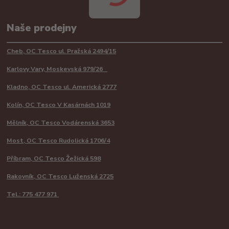
Naše prodejny
Cheb, OC Tesco ul. Pražská 2494/15
Karlovy Vary, Moskevská 979/26
Kladno, OC Tesco ul. Americká 2777
Kolín, OC Tesco V Kasárnách 1019
Mělník, OC Tesco Vodárenská 3653
Most, OC Tesco Rudolická 1706/4
Příbram, OC Tesco Žežická 598
Rakovník, OC Tesco Luženská 2725
Tel.: 775 477 971