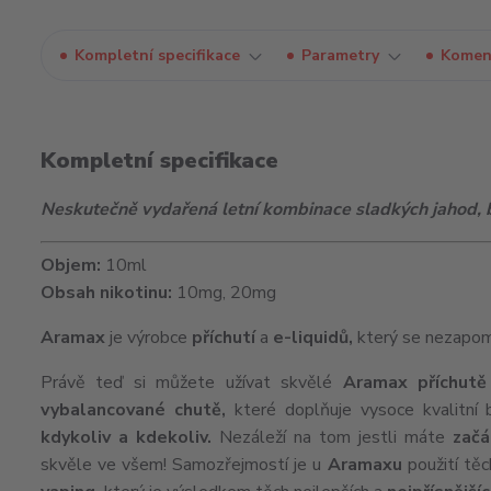
Kompletní specifikace
Parametry
Komen
Kompletní specifikace
Neskutečně vydařená letní kombinace sladkých jahod, b
Objem:
10ml
Obsah nikotinu:
10mg, 20mg
Aramax
je výrobce
příchutí
a
e-liquidů
,
který se nezapom
Právě teď si můžete užívat skvělé
Aramax příchutě
vybalancované chutě,
které doplňuje vysoce kvalitní
kdykoliv a kdekoliv.
Nezáleží na tom jestli máte
začá
skvěle ve všem! Samozřejmostí je u
Aramaxu
použití tě