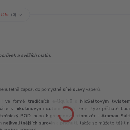
táře
0
orůvek a svěžích malin.
enutelně zapsal do pomyslné
síně slávy
vaperů.
i ve formě
tradičních e-liquidů
s
NicSaltovým twistem
 báze s
nikotinovými solemi
zaručí, že si tyto příchutě bud
tečnícký POD,
nebo
high-endový
atomizér
-
Aramax Sal
ch
nejkvalitnějších surovin
a
příchutí,
takže se můžete těšit 