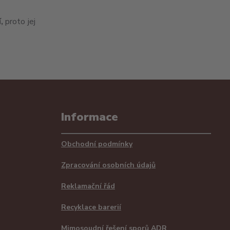
,
proto jej
Informace
Obchodní podmínky
Zpracování osobních údajů
Reklamační řád
Recyklace barerií
Mimosoudní řešení sporů ADR