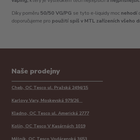
vaping,
který je výsledkem těch nejlepších a
nejpřísnější
Díky poměru
50/50 VG/PG
se tyto e-liquidy moc
nehodí
doporučujeme pro
použití spíš v
MTL
zařízeních všeho d
Naše prodejny
Cheb, OC Tesco ul. Pražská 2494/15
Karlovy Vary, Moskevská 979/26
Kladno, OC Tesco ul. Americká 2777
Kolín, OC Tesco V Kasárnách 1019
Mělník, OC Tesco Vodárenská 3653