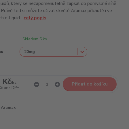
liquidů, který se nezapomenutelně zapsal do pomyslné síně
 Právě teď si můžete užívat skvělé Aramax příchutě i ve
h e-liquid...
celý popis
Skladem 5 ks
nu
 Kč
/
ks
Přidat do košíku
Kč
bez DPH
Aramax