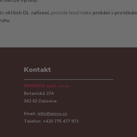
ch metod výroby!
do
větších
DL
zařízení,
protože hrozí riziko
prskání
a
protékání
ruhu
.
Kontakt
NASIAKO spol. s.r.o.
Botanická 274
362 63 Dalovice
Email:
info@enico.cz
Telefon: +420 775 477 971