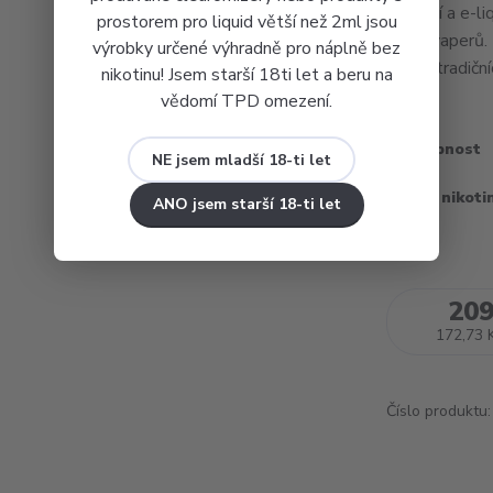
příchutí a e-
prostorem pro liquid větší než 2ml jsou
slávy vaperů.
výrobky určené výhradně pro náplně bez
formě tradičníc
nikotinu! Jsem starší 18ti let a beru na
vědomí TPD omezení.
Dostupnost
NE jsem mladší 18-ti let
Obsah nikoti
ANO jsem starší 18-ti let
209
172,73 
Číslo produktu: