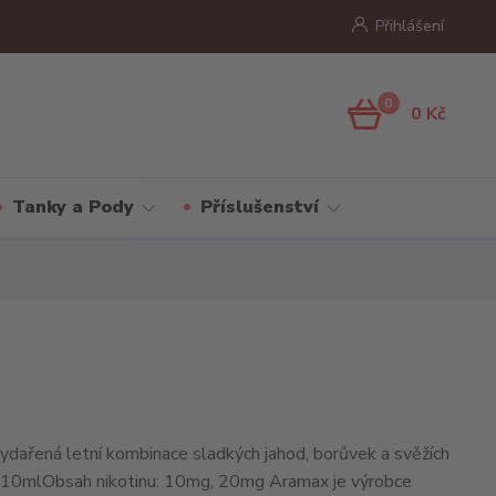
Přihlášení
0
0 Kč
Tanky a Pody
Příslušenství
dařená letní kombinace sladkých jahod, borůvek a svěžích
: 10mlObsah nikotinu: 10mg, 20mg Aramax je výrobce