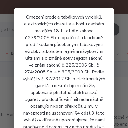
Omezení prodeje tabákových výrobků,
elektronických cigaret a alkohlu osobám
Hledat
maldších 18-ti let dle zákona
č.379/2005 Sb. o opatřeních k ochraně
před škodami působenými tabákovými
výrobky, alkoholem a jinými návykovými
Báze a příchutě
Jednorázové cigarety
látkami a o změně souvisejících zákonů
ve znění zákonů č. 225/2006 Sb., č.
274/2008 Sb. a č. 305/2009 Sb. Podle
vyhlášky č. 37/2017 Sb. o elektronických
cigaretách nesmí objem nádržky
opakovaně plnitelné elektronické
cigarety pro doplňování náhradní náplně
obsahující nikotin překročit 2 ml. V
návaznosti na ustanovení §4 odst.3 této
Neskutečně vy
vyhlášky důrazně upozorňujeme, že námi
malin. Objem
prodávané clearomizéry nebo produkty s