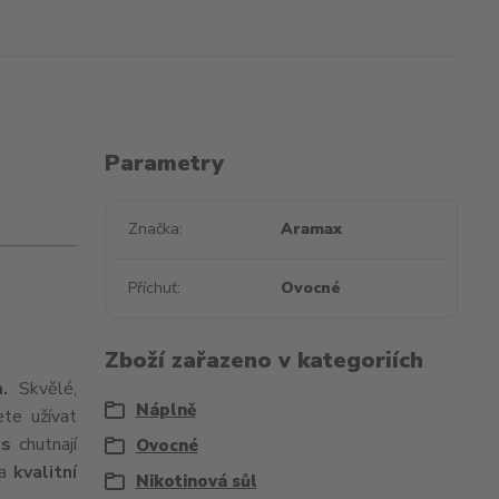
Parametry
Značka
Aramax
Příchuť
Ovocné
Zboží zařazeno v kategoriích
.
Skvělé,
Náplně
ete užívat
ts
chutnají
Ovocné
na
kvalitní
Nikotinová sůl