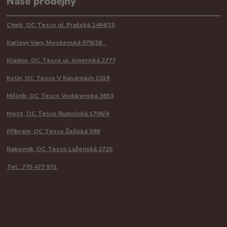
Naše prodejny
Cheb, OC Tesco ul. Pražská 2494/15
Karlovy Vary, Moskevská 979/26
Kladno, OC Tesco ul. Americká 2777
Kolín, OC Tesco V Kasárnách 1019
Mělník, OC Tesco Vodárenská 3653
Most, OC Tesco Rudolická 1706/4
Příbram, OC Tesco Žežická 598
Rakovník, OC Tesco Luženská 2725
Tel.: 775 477 971