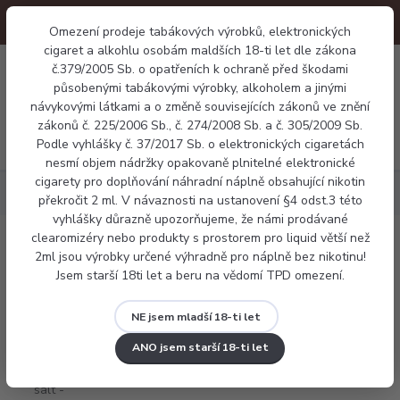
Omezení prodeje tabákových výrobků, elektronických
cigaret a alkohlu osobám maldších 18-ti let dle zákona
0
č.379/2005 Sb. o opatřeních k ochraně před škodami
0 Kč
působenými tabákovými výrobky, alkoholem a jinými
návykovými látkami a o změně souvisejících zákonů ve znění
zákonů č. 225/2006 Sb., č. 274/2008 Sb. a č. 305/2009 Sb.
Menu
Podle vyhlášky č. 37/2017 Sb. o elektronických cigaretách
nesmí objem nádržky opakovaně plnitelné elektronické
cigarety pro doplňování náhradní náplně obsahující nikotin
Náplně
Aramax salt - Blueberry Ice
překročit 2 ml. V návaznosti na ustanovení §4 odst.3 této
vyhlášky důrazně upozorňujeme, že námi prodávané
clearomizéry nebo produkty s prostorem pro liquid větší než
Aramax salt - Blueberry Ice
2ml jsou výrobky určené výhradně pro náplně bez nikotinu!
Jsem starší 18ti let a beru na vědomí TPD omezení.
NE jsem mladší 18-ti let
ANO jsem starší 18-ti let