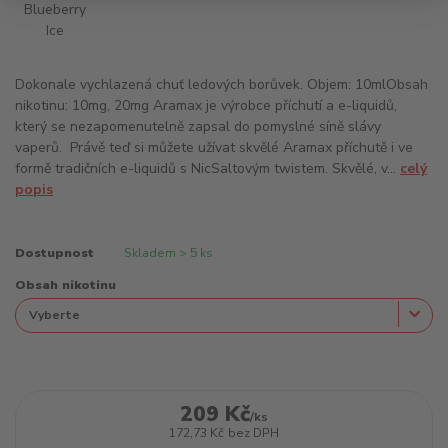
Dokonale vychlazená chuť ledových borůvek. Objem: 10mlObsah
nikotinu: 10mg, 20mg Aramax je výrobce příchutí a e-liquidů,
který se nezapomenutelně zapsal do pomyslné síně slávy
vaperů. Právě teď si můžete užívat skvělé Aramax příchutě i ve
formě tradičních e-liquidů s NicSaltovým twistem. Skvělé, v...
celý
popis
Dostupnost
Skladem > 5 ks
Obsah nikotinu
209 Kč
/
ks
172,73 Kč
bez DPH