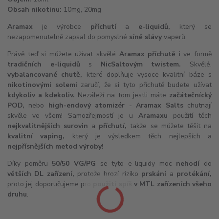
Obsah nikotinu:
10mg, 20mg
Aramax
je výrobce
příchutí
a
e-liquidů
,
který se
nezapomenutelně zapsal do pomyslné
síně slávy
vaperů.
Právě teď si můžete užívat skvělé
Aramax příchutě
i ve formě
tradičních e-liquidů
s
NicSaltovým twistem.
Skvělé,
vybalancované chutě,
které doplňuje vysoce kvalitní báze s
nikotinovými solemi
zaručí, že si tyto příchutě budete užívat
kdykoliv a kdekoliv.
Nezáleží na tom jestli máte
začátečnícký
POD,
nebo
high-endový
atomizér
-
Aramax Salts
chutnají
skvěle ve všem! Samozřejmostí je u
Aramaxu
použití těch
nejkvalitnějších surovin
a
příchutí,
takže se můžete těšit na
kvalitní vaping,
který je výsledkem těch nejlepších a
nejpřísnějších metod výroby!
Díky poměru
50/50 VG/PG
se tyto e-liquidy moc
nehodí
do
větších
DL
zařízení,
protože hrozí riziko
prskání
a
protékání,
proto jej doporučujeme pro
použití spíš v
MTL
zařízeních všeho
druhu
.