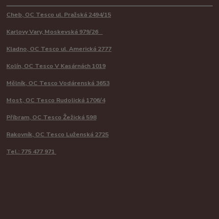
Cheb, OC Tesco ul. Pražská 2494/15
Karlovy Vary, Moskevská 979/26
Kladno, OC Tesco ul. Americká 2777
Kolín, OC Tesco V Kasárnách 1019
Mělník, OC Tesco Vodárenská 3653
Most, OC Tesco Rudolická 1706/4
Příbram, OC Tesco Žežická 598
Rakovník, OC Tesco Luženská 2725
Tel.: 775 477 971