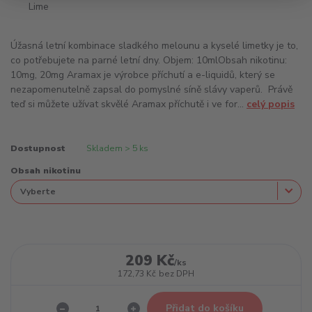
Úžasná letní kombinace sladkého melounu a kyselé limetky je to,
co potřebujete na parné letní dny. Objem: 10mlObsah nikotinu:
10mg, 20mg Aramax je výrobce příchutí a e-liquidů, který se
nezapomenutelně zapsal do pomyslné síně slávy vaperů. Právě
teď si můžete užívat skvělé Aramax příchutě i ve for...
celý popis
Dostupnost
Skladem > 5 ks
Obsah nikotinu
209 Kč
/
ks
172,73 Kč
bez DPH
Přidat do košíku