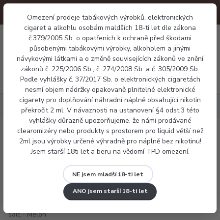
Omezení prodeje tabákových výrobků, elektronických
cigaret a alkohlu osobám maldších 18-ti let dle zákona
0
č.379/2005 Sb. o opatřeních k ochraně před škodami
0 Kč
působenými tabákovými výrobky, alkoholem a jinými
návykovými látkami a o změně souvisejících zákonů ve znění
zákonů č. 225/2006 Sb., č. 274/2008 Sb. a č. 305/2009 Sb.
Menu
Podle vyhlášky č. 37/2017 Sb. o elektronických cigaretách
nesmí objem nádržky opakovaně plnitelné elektronické
cigarety pro doplňování náhradní náplně obsahující nikotin
Náplně
Aramax salt - Melon Lime
překročit 2 ml. V návaznosti na ustanovení §4 odst.3 této
vyhlášky důrazně upozorňujeme, že námi prodávané
clearomizéry nebo produkty s prostorem pro liquid větší než
Aramax salt - Melon Lime
2ml jsou výrobky určené výhradně pro náplně bez nikotinu!
Jsem starší 18ti let a beru na vědomí TPD omezení.
NE jsem mladší 18-ti let
ANO jsem starší 18-ti let