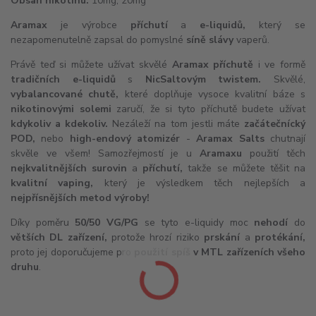
Obsah nikotinu:
10mg, 20mg
Aramax
je výrobce
příchutí
a
e-liquidů
,
který se
nezapomenutelně zapsal do pomyslné
síně slávy
vaperů.
Právě teď si můžete užívat skvělé
Aramax příchutě
i ve formě
tradičních e-liquidů
s
NicSaltovým twistem.
Skvělé,
vybalancované chutě,
které doplňuje vysoce kvalitní báze s
nikotinovými solemi
zaručí, že si tyto příchutě budete užívat
kdykoliv a kdekoliv.
Nezáleží na tom jestli máte
začátečnícký
POD,
nebo
high-endový
atomizér
-
Aramax Salts
chutnají
skvěle ve všem! Samozřejmostí je u
Aramaxu
použití těch
nejkvalitnějších surovin
a
příchutí,
takže se můžete těšit na
kvalitní vaping,
který je výsledkem těch nejlepších a
nejpřísnějších metod výroby!
Díky poměru
50/50 VG/PG
se tyto e-liquidy moc
nehodí
do
větších
DL
zařízení,
protože hrozí riziko
prskání
a
protékání,
proto jej doporučujeme pro
použití spíš v
MTL
zařízeních všeho
druhu
.