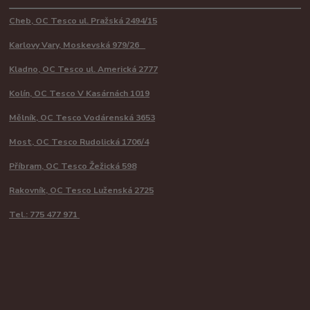
Cheb, OC Tesco ul. Pražská 2494/15
Karlovy Vary, Moskevská 979/26
Kladno, OC Tesco ul. Americká 2777
Kolín, OC Tesco V Kasárnách 1019
Mělník, OC Tesco Vodárenská 3653
Most, OC Tesco Rudolická 1706/4
Příbram, OC Tesco Žežická 598
Rakovník, OC Tesco Luženská 2725
Tel.: 775 477 971