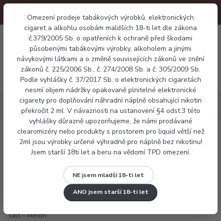
Omezení prodeje tabákových výrobků, elektronických
cigaret a alkohlu osobám maldších 18-ti let dle zákona
0
č.379/2005 Sb. o opatřeních k ochraně před škodami
0 Kč
působenými tabákovými výrobky, alkoholem a jinými
návykovými látkami a o změně souvisejících zákonů ve znění
zákonů č. 225/2006 Sb., č. 274/2008 Sb. a č. 305/2009 Sb.
Menu
Podle vyhlášky č. 37/2017 Sb. o elektronických cigaretách
nesmí objem nádržky opakovaně plnitelné elektronické
cigarety pro doplňování náhradní náplně obsahující nikotin
Náplně
Aramax salt - Melon Lime
překročit 2 ml. V návaznosti na ustanovení §4 odst.3 této
vyhlášky důrazně upozorňujeme, že námi prodávané
clearomizéry nebo produkty s prostorem pro liquid větší než
Aramax salt - Melon Lime
2ml jsou výrobky určené výhradně pro náplně bez nikotinu!
Jsem starší 18ti let a beru na vědomí TPD omezení.
NE jsem mladší 18-ti let
ANO jsem starší 18-ti let