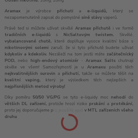
Obsah nikotinu:
10mg, 20mg
Aramax
je výrobce
příchutí
a
e-liquidů
,
který se
nezapomenutelně zapsal do pomyslné
síně slávy
vaperů.
Právě teď si můžete užívat skvělé
Aramax příchutě
i ve formě
tradičních e-liquidů
s
NicSaltovým twistem.
Skvělé,
vybalancované chutě,
které doplňuje vysoce kvalitní báze s
nikotinovými solemi
zaručí, že si tyto příchutě budete užívat
kdykoliv a kdekoliv.
Nezáleží na tom jestli máte
začátečnícký
POD,
nebo
high-endový
atomizér
-
Aramax Salts
chutnají
skvěle ve všem! Samozřejmostí je u
Aramaxu
použití těch
nejkvalitnějších surovin
a
příchutí,
takže se můžete těšit na
kvalitní vaping,
který je výsledkem těch nejlepších a
nejpřísnějších metod výroby!
Díky poměru
50/50 VG/PG
se tyto e-liquidy moc
nehodí
do
větších
DL
zařízení,
protože hrozí riziko
prskání
a
protékání,
proto jej doporučujeme pro
použití spíš v
MTL
zařízeních všeho
druhu
.