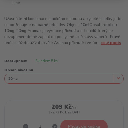
Úžasná letní kombinace sladkého melounu a kyselé limetky je to,
co potřebujete na parné letní dny. Objem: 10mlObsah nikotinu:
10mg, 20mg Aramax je výrobce příchutí a e-liquidů, který se
nezapomenutelně zapsal do pomyslné síně slávy vaperů. Právě
teď si můžete užívat skvělé Aramax příchutě i ve for...
celý popis
Dostupnost
Skladem 5 ks
Obsah nikotinu
209 Kč
/
ks
172,73 Kč
bez DPH
Přidat do košíku