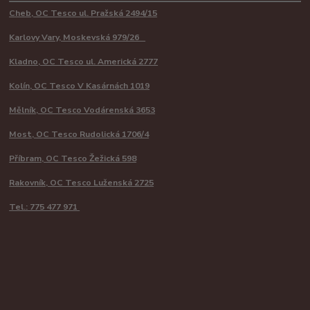
Cheb, OC Tesco ul. Pražská 2494/15
Karlovy Vary, Moskevská 979/26
Kladno, OC Tesco ul. Americká 2777
Kolín, OC Tesco V Kasárnách 1019
Mělník, OC Tesco Vodárenská 3653
Most, OC Tesco Rudolická 1706/4
Příbram, OC Tesco Žežická 598
Rakovník, OC Tesco Luženská 2725
Tel.: 775 477 971