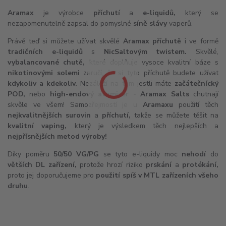
Aramax
je výrobce
příchutí
a
e-liquidů
,
který se
nezapomenutelně zapsal do pomyslné
síně slávy
vaperů.
Právě teď si můžete užívat skvělé
Aramax příchutě
i ve formě
tradičních e-liquidů
s
NicSaltovým twistem.
Skvělé,
vybalancované chutě,
které doplňuje vysoce kvalitní báze s
nikotinovými solemi
zaručí, že si tyto příchutě budete užívat
kdykoliv a kdekoliv.
Nezáleží na tom jestli máte
začátečnícký
POD,
nebo
high-endový
atomizér
-
Aramax Salts
chutnají
skvěle ve všem! Samozřejmostí je u
Aramaxu
použití těch
nejkvalitnějších surovin
a
příchutí,
takže se můžete těšit na
kvalitní vaping,
který je výsledkem těch nejlepších a
nejpřísnějších metod výroby!
Díky poměru
50/50 VG/PG
se tyto e-liquidy moc
nehodí
do
větších
DL
zařízení,
protože hrozí riziko
prskání
a
protékání,
proto jej doporučujeme pro
použití spíš v
MTL
zařízeních všeho
druhu
.