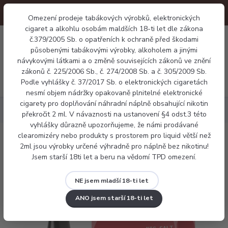
Omezení prodeje tabákových výrobků, elektronických
cigaret a alkohlu osobám maldších 18-ti let dle zákona
0
č.379/2005 Sb. o opatřeních k ochraně před škodami
0 Kč
působenými tabákovými výrobky, alkoholem a jinými
návykovými látkami a o změně souvisejících zákonů ve znění
zákonů č. 225/2006 Sb., č. 274/2008 Sb. a č. 305/2009 Sb.
Menu
Podle vyhlášky č. 37/2017 Sb. o elektronických cigaretách
nesmí objem nádržky opakovaně plnitelné elektronické
cigarety pro doplňování náhradní náplně obsahující nikotin
Náplně
Aramax salt - Raspberry Straw
překročit 2 ml. V návaznosti na ustanovení §4 odst.3 této
vyhlášky důrazně upozorňujeme, že námi prodávané
clearomizéry nebo produkty s prostorem pro liquid větší než
Aramax salt - Raspberry Straw
2ml jsou výrobky určené výhradně pro náplně bez nikotinu!
Jsem starší 18ti let a beru na vědomí TPD omezení.
NE jsem mladší 18-ti let
ANO jsem starší 18-ti let