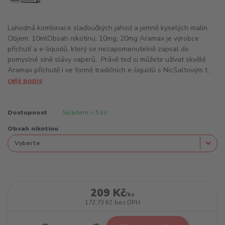
Lahodná kombinace slaďoučkých jahod a jemně kyselých malin.
Objem: 10mlObsah nikotinu: 10mg, 20mg Aramax je výrobce
příchutí a e-liquidů, který se nezapomenutelně zapsal do
pomyslné síně slávy vaperů. Právě teď si můžete užívat skvělé
Aramax příchutě i ve formě tradičních e-liquidů s NicSaltovým t...
celý popis
Dostupnost
Skladem > 5 ks
Obsah nikotinu
209 Kč
/
ks
172,73 Kč
bez DPH