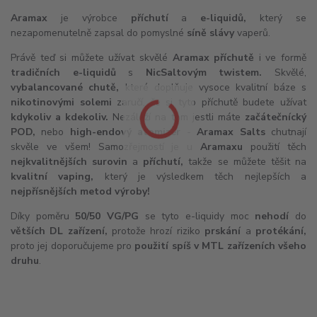
Aramax
je výrobce
příchutí
a
e-liquidů
,
který se
nezapomenutelně zapsal do pomyslné
síně slávy
vaperů.
Právě teď si můžete užívat skvělé
Aramax příchutě
i ve formě
tradičních e-liquidů
s
NicSaltovým twistem.
Skvělé,
vybalancované chutě,
které doplňuje vysoce kvalitní báze s
nikotinovými solemi
zaručí, že si tyto příchutě budete užívat
kdykoliv a kdekoliv.
Nezáleží na tom jestli máte
začátečnícký
POD,
nebo
high-endový
atomizér
-
Aramax Salts
chutnají
skvěle ve všem! Samozřejmostí je u
Aramaxu
použití těch
nejkvalitnějších surovin
a
příchutí,
takže se můžete těšit na
kvalitní vaping,
který je výsledkem těch nejlepších a
nejpřísnějších metod výroby!
Díky poměru
50/50 VG/PG
se tyto e-liquidy moc
nehodí
do
větších
DL
zařízení,
protože hrozí riziko
prskání
a
protékání,
proto jej doporučujeme pro
použití spíš v
MTL
zařízeních všeho
druhu
.