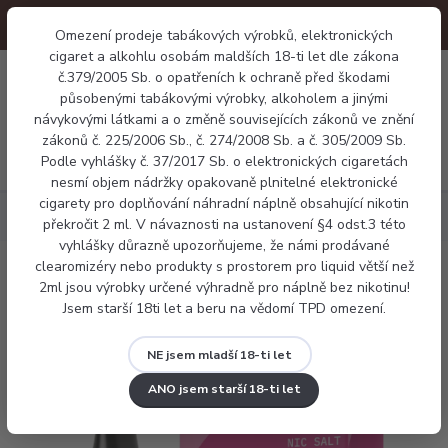
Omezení prodeje tabákových výrobků, elektronických
cigaret a alkohlu osobám maldších 18-ti let dle zákona
0
č.379/2005 Sb. o opatřeních k ochraně před škodami
0 Kč
působenými tabákovými výrobky, alkoholem a jinými
návykovými látkami a o změně souvisejících zákonů ve znění
zákonů č. 225/2006 Sb., č. 274/2008 Sb. a č. 305/2009 Sb.
Menu
Podle vyhlášky č. 37/2017 Sb. o elektronických cigaretách
nesmí objem nádržky opakovaně plnitelné elektronické
cigarety pro doplňování náhradní náplně obsahující nikotin
Náplně
Aramax salt - Strawberry Kiwi
překročit 2 ml. V návaznosti na ustanovení §4 odst.3 této
vyhlášky důrazně upozorňujeme, že námi prodávané
clearomizéry nebo produkty s prostorem pro liquid větší než
Aramax salt - Strawberry Kiwi
2ml jsou výrobky určené výhradně pro náplně bez nikotinu!
Jsem starší 18ti let a beru na vědomí TPD omezení.
NE jsem mladší 18-ti let
ANO jsem starší 18-ti let