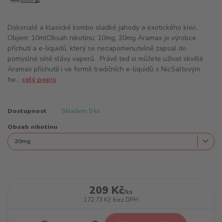
Dokonalé a klasické kombo sladké jahody a exotického kiwi.
Objem: 10mlObsah nikotinu: 10mg, 20mg Aramax je výrobce
příchutí a e-liquidů, který se nezapomenutelně zapsal do
pomyslné síně slávy vaperů. Právě teď si můžete užívat skvělé
Aramax příchutě i ve formě tradičních e-liquidů s NicSaltovým
tw...
celý popis
Dostupnost
Skladem 5 ks
Obsah nikotinu
209 Kč
/
ks
172,73 Kč
bez DPH