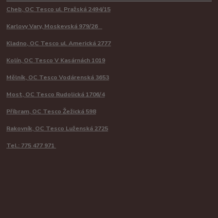
Cheb, OC Tesco ul. Pražská 2494/15
Karlovy Vary, Moskevská 979/26
Kladno, OC Tesco ul. Americká 2777
Kolín, OC Tesco V Kasárnách 1019
Mělník, OC Tesco Vodárenská 3653
Most, OC Tesco Rudolická 1706/4
Příbram, OC Tesco Žežická 598
Rakovník, OC Tesco Luženská 2725
Tel.: 775 477 971