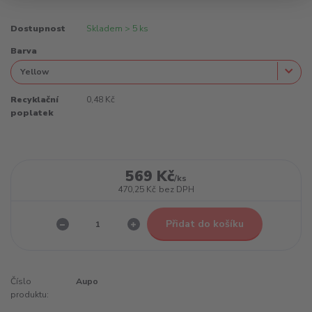
Dostupnost
Skladem > 5 ks
Barva
Recyklační
0,48 Kč
poplatek
569 Kč
/
ks
470,25 Kč
bez DPH
Přidat do košíku
Číslo
Aupo
produktu: