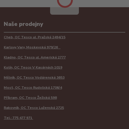
Naše prodejny
Cheb, OC Tesco ul. Pražská 2494/15
Karlovy Vary, Moskevská 979/26
Kladno, OC Tesco ul. Americká 2777
Kolín, OC Tesco V Kasárnách 1019
Mělník, OC Tesco Vodárenská 3653
Most, OC Tesco Rudolická 1706/4
Příbram, OC Tesco Žežická 598
Rakovník, OC Tesco Luženská 2725
Tel.: 775 477 971