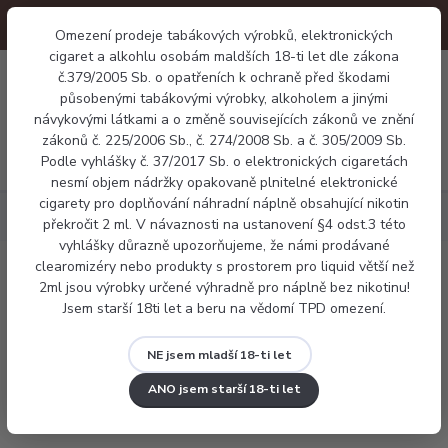
Omezení prodeje tabákových výrobků, elektronických
cigaret a alkohlu osobám maldších 18-ti let dle zákona
0
č.379/2005 Sb. o opatřeních k ochraně před škodami
0 Kč
působenými tabákovými výrobky, alkoholem a jinými
návykovými látkami a o změně souvisejících zákonů ve znění
zákonů č. 225/2006 Sb., č. 274/2008 Sb. a č. 305/2009 Sb.
Menu
Podle vyhlášky č. 37/2017 Sb. o elektronických cigaretách
nesmí objem nádržky opakovaně plnitelné elektronické
cigarety pro doplňování náhradní náplně obsahující nikotin
Elektronické cigarety
Aupo J23
překročit 2 ml. V návaznosti na ustanovení §4 odst.3 této
vyhlášky důrazně upozorňujeme, že námi prodávané
clearomizéry nebo produkty s prostorem pro liquid větší než
Aupo J23
2ml jsou výrobky určené výhradně pro náplně bez nikotinu!
Jsem starší 18ti let a beru na vědomí TPD omezení.
NE jsem mladší 18-ti let
ANO jsem starší 18-ti let