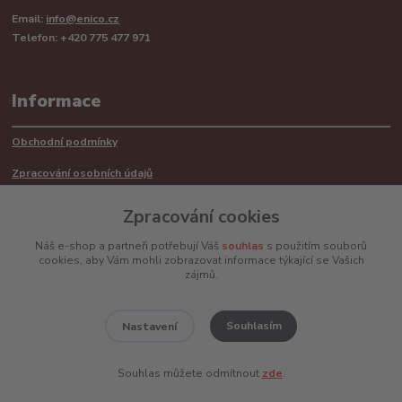
Email:
info@enico.cz
Telefon: +420 775 477 971
Informace
Obchodní podmínky
Zpracování osobních údajů
Reklamační řád
Zpracování cookies
Recyklace barerií
Náš e-shop a partneři potřebují Váš
souhlas
s použitím souborů
cookies, aby Vám mohli zobrazovat informace týkající se Vašich
Mimosoudní řešení sporů ADR
zájmů.
Souhlasím
Nastavení
www.enico.cz
Souhlas můžete odmítnout
zde
.
Vytvořeno na
Eshop-rychle.cz