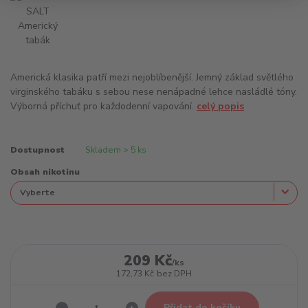
Americká klasika patří mezi nejoblíbenější. Jemný základ světlého
virginského tabáku s sebou nese nenápadné lehce nasládlé tóny.
Výborná příchuť pro každodenní vapování.
celý popis
Dostupnost
Skladem > 5 ks
Obsah nikotinu
209 Kč
/
ks
172,73 Kč
bez DPH
Přidat do košíku