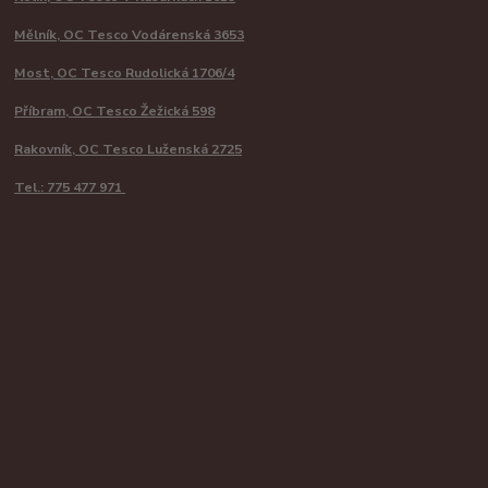
Mělník, OC Tesco Vodárenská 3653
Most, OC Tesco Rudolická 1706/4
Příbram, OC Tesco Žežická 598
Rakovník, OC Tesco Luženská 2725
Tel.: 775 477 971