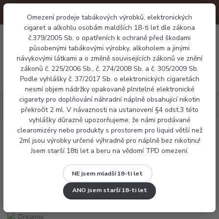
Omezení prodeje tabákových výrobků, elektronických
cigaret a alkohlu osobám maldších 18-ti let dle zákona
0
č.379/2005 Sb. o opatřeních k ochraně před škodami
0 Kč
působenými tabákovými výrobky, alkoholem a jinými
návykovými látkami a o změně souvisejících zákonů ve znění
zákonů č. 225/2006 Sb., č. 274/2008 Sb. a č. 305/2009 Sb.
Menu
Podle vyhlášky č. 37/2017 Sb. o elektronických cigaretách
nesmí objem nádržky opakovaně plnitelné elektronické
cigarety pro doplňování náhradní náplně obsahující nikotin
Náplně
Dreamix SALT Americký tabák (American Dream'S) 10ml
překročit 2 ml. V návaznosti na ustanovení §4 odst.3 této
vyhlášky důrazně upozorňujeme, že námi prodávané
clearomizéry nebo produkty s prostorem pro liquid větší než
Dreamix SALT Americký tabák
2ml jsou výrobky určené výhradně pro náplně bez nikotinu!
Jsem starší 18ti let a beru na vědomí TPD omezení.
(American Dream'S) 10ml
NE jsem mladší 18-ti let
ANO jsem starší 18-ti let