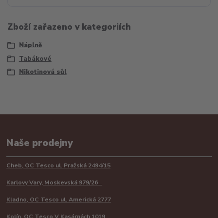
Zboží zařazeno v kategoriích
Náplně
Tabákové
Nikotinová sůl
Naše prodejny
Cheb, OC Tesco ul. Pražská 2494/15
Karlovy Vary, Moskevská 979/26
Kladno, OC Tesco ul. Americká 2777
Kolín, OC Tesco V Kasárnách 1019