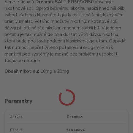
Série e-liquidů
Dreamix SALT PG50/VG50
obsahuje
nikotinové soli. Oproti běžnému nikotinu nabízí hned několik
výhod. Zatímco klasické e-liquidy mají silnější hit, který vám
brání v inhalaci většího množství nikotinu, nikotinové soli
dávají při stejné síle nikotinu mnohem slabší hit. V jednom
potahu je tak možné do těla dostat větší dávku nikotinu,
která bude pocitově podobná klasickým cigaretám. Odpadá
tak nutnost nepřetržitého potahování e-cigarety a i s
menšími pod systémy je možné bez problému uspokojit
touhu po nikotinu.
Obsah nikotinu:
10mg a 20mg
Parametry
Značka
Dreamix
Příchuť
tabákové