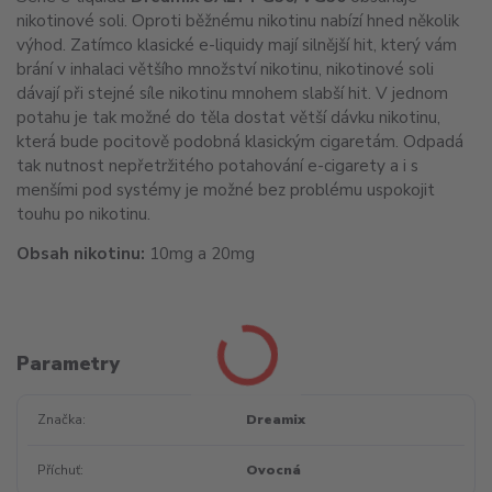
nikotinové soli. Oproti běžnému nikotinu nabízí hned několik
výhod. Zatímco klasické e-liquidy mají silnější hit, který vám
brání v inhalaci většího množství nikotinu, nikotinové soli
dávají při stejné síle nikotinu mnohem slabší hit. V jednom
potahu je tak možné do těla dostat větší dávku nikotinu,
která bude pocitově podobná klasickým cigaretám. Odpadá
tak nutnost nepřetržitého potahování e-cigarety a i s
menšími pod systémy je možné bez problému uspokojit
touhu po nikotinu.
Obsah nikotinu:
10mg a 20mg
Parametry
Značka
Dreamix
Příchuť
Ovocná