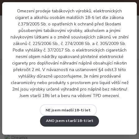
Omezení prodeje tabákových výrobků, elektronických
cigaret a alkohlu osobám maldších 18-ti let dle zákona
0
č.379/2005 Sb. o opatřeních k ochraně před škodami
0 Kč
působenými tabákovými výrobky, alkoholem a jinými
návykovými látkami a o změně souvisejících zákonů ve znění
zákonů č. 225/2006 Sb., č. 274/2008 Sb. a č. 305/2009 Sb.
Menu
Podle vyhlášky č. 37/2017 Sb. o elektronických cigaretách
nesmí objem nádržky opakovaně plnitelné elektronické
cigarety pro doplňování náhradní náplně obsahující nikotin
Náplně
Dreamix SALT Jahoda (Strawberry'S) 10ml
překročit 2 ml. V návaznosti na ustanovení §4 odst.3 této
vyhlášky důrazně upozorňujeme, že námi prodávané
clearomizéry nebo produkty s prostorem pro liquid větší než
Dreamix SALT Jahoda (Strawberry'S)
2ml jsou výrobky určené výhradně pro náplně bez nikotinu!
Jsem starší 18ti let a beru na vědomí TPD omezení.
10ml
NE jsem mladší 18-ti let
ANO jsem starší 18-ti let