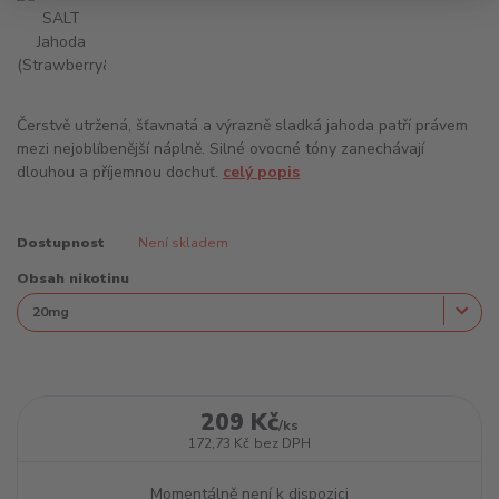
Čerstvě utržená, šťavnatá a výrazně sladká jahoda patří právem
mezi nejoblíbenější náplně. Silné ovocné tóny zanechávají
dlouhou a příjemnou dochuť.
celý popis
Dostupnost
Není skladem
Obsah nikotinu
209 Kč
/
ks
172,73 Kč
bez DPH
Momentálně není k dispozici