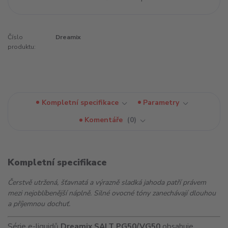
Číslo
Dreamix
produktu:
Kompletní specifikace
Parametry
Komentáře
0
Kompletní specifikace
Čerstvě utržená, šťavnatá a výrazně sladká jahoda patří právem
mezi nejoblíbenější náplně. Silné ovocné tóny zanechávají dlouhou
a příjemnou dochuť.
Série e-liquidů
Dreamix SALT PG50/VG50
obsahuje