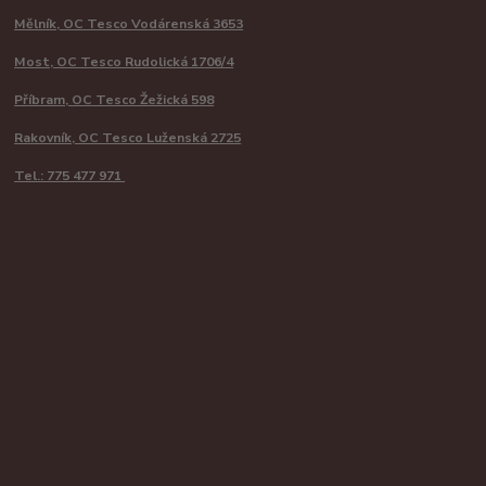
Mělník, OC Tesco Vodárenská 3653
Most, OC Tesco Rudolická 1706/4
Příbram, OC Tesco Žežická 598
Rakovník, OC Tesco Luženská 2725
Tel.: 775 477 971