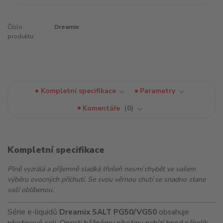
Číslo
Dreamix
produktu:
Kompletní specifikace
Parametry
Komentáře
0
Kompletní specifikace
Plně vyzrálá a příjemně sladká třešeň nesmí chybět ve vašem
výběru ovocných příchutí. Se svou věrnou chutí se snadno stane
vaší oblíbenou.
Série e-liquidů
Dreamix SALT PG50/VG50
obsahuje
nikotinové soli. Oproti běžnému nikotinu nabízí hned několik