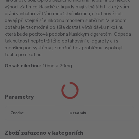
výhod. Zatímco klasické e-liquidy mají silnější hit, který vám
brání v inhalaci většího množství nikotinu, nikotinové soli
dávají při stejné síle nikotinu mnohem slabší hit. V jednom
potahu je tak možné do těla dostat větší dávku nikotinu,
která bude pocitově podobná klasickým cigaretám. Odpadá
tak nutnost nepřetržitého potahování e-cigarety a i s
menšími pod systémy je možné bez problému uspokojit
touhu po nikotinu.
Obsah nikotinu:
10mg a 20mg
Parametry
Značka
Dreamix
Zboží zařazeno v kategoriích