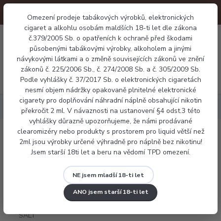
Omezení prodeje tabákových výrobků, elektronických
cigaret a alkohlu osobám maldších 18-ti let dle zákona
0
č.379/2005 Sb. o opatřeních k ochraně před škodami
0 Kč
působenými tabákovými výrobky, alkoholem a jinými
návykovými látkami a o změně souvisejících zákonů ve znění
zákonů č. 225/2006 Sb., č. 274/2008 Sb. a č. 305/2009 Sb.
Menu
Podle vyhlášky č. 37/2017 Sb. o elektronických cigaretách
nesmí objem nádržky opakovaně plnitelné elektronické
cigarety pro doplňování náhradní náplně obsahující nikotin
Náplně
Dreamix SALT Třešeň (Cherry'S) 10ml
překročit 2 ml. V návaznosti na ustanovení §4 odst.3 této
vyhlášky důrazně upozorňujeme, že námi prodávané
clearomizéry nebo produkty s prostorem pro liquid větší než
Dreamix SALT Třešeň (Cherry'S) 10ml
2ml jsou výrobky určené výhradně pro náplně bez nikotinu!
Jsem starší 18ti let a beru na vědomí TPD omezení.
NE jsem mladší 18-ti let
ANO jsem starší 18-ti let