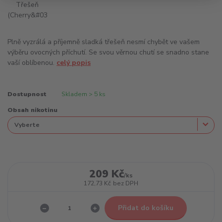
Plně vyzrálá a příjemně sladká třešeň nesmí chybět ve vašem
výběru ovocných příchutí. Se svou věrnou chutí se snadno stane
vaší oblíbenou.
celý popis
Dostupnost
Skladem > 5 ks
Obsah nikotinu
209 Kč
/
ks
172,73 Kč
bez DPH
Přidat do košíku