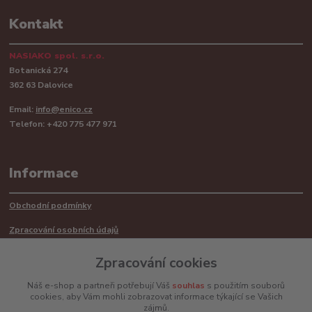
Kontakt
NASIAKO spol. s.r.o.
Botanická 274
362 63 Dalovice
Email:
info@enico.cz
Telefon: +420 775 477 971
Informace
Obchodní podmínky
Zpracování osobních údajů
Reklamační řád
Zpracování cookies
Recyklace barerií
Náš e-shop a partneři potřebují Váš
souhlas
s použitím souborů
cookies, aby Vám mohli zobrazovat informace týkající se Vašich
Mimosoudní řešení sporů ADR
zájmů.