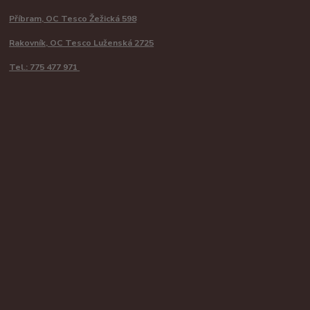
Příbram, OC Tesco Žežická 598
Rakovník, OC Tesco Luženská 2725
Tel.: 775 477 971