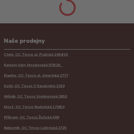
Naše prodejny
Cheb, OC Tesco ul. Pražská 2494/15
Karlovy Vary, Moskevská 979/26
Kladno, OC Tesco ul. Americká 2777
Kolín, OC Tesco V Kasárnách 1019
Mělník, OC Tesco Vodárenská 3653
Most, OC Tesco Rudolická 1706/4
Příbram, OC Tesco Žežická 598
Rakovník, OC Tesco Luženská 2725