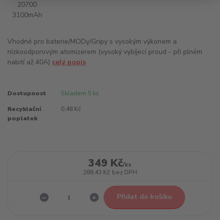
Vhodné pro baterie/MODy/Gripy s vysokým výkonem a
nízkoodporovým atomizerem (vysoký vybíjecí proud - při plném
nabití až 40A)
celý popis
Dostupnost
Skladem 5 ks
Recyklační
0,48 Kč
poplatek
349 Kč
/
ks
288,43 Kč
bez DPH
Přidat do košíku