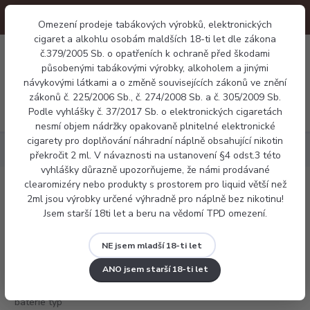
Omezení prodeje tabákových výrobků, elektronických
cigaret a alkohlu osobám maldších 18-ti let dle zákona
0
č.379/2005 Sb. o opatřeních k ochraně před škodami
0 Kč
působenými tabákovými výrobky, alkoholem a jinými
návykovými látkami a o změně souvisejících zákonů ve znění
zákonů č. 225/2006 Sb., č. 274/2008 Sb. a č. 305/2009 Sb.
Menu
Podle vyhlášky č. 37/2017 Sb. o elektronických cigaretách
nesmí objem nádržky opakovaně plnitelné elektronické
cigarety pro doplňování náhradní náplně obsahující nikotin
Příslušenství
Baterie
Efest baterie typ 20700 3100mAh 30A
překročit 2 ml. V návaznosti na ustanovení §4 odst.3 této
vyhlášky důrazně upozorňujeme, že námi prodávané
clearomizéry nebo produkty s prostorem pro liquid větší než
Efest baterie typ 20700 3100mAh 30A
2ml jsou výrobky určené výhradně pro náplně bez nikotinu!
Jsem starší 18ti let a beru na vědomí TPD omezení.
NE jsem mladší 18-ti let
ANO jsem starší 18-ti let