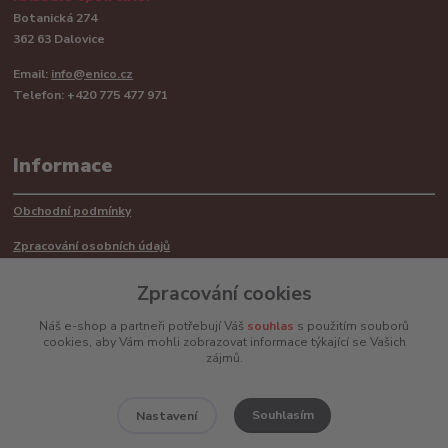
Botanická 274
362 63 Dalovice
Email:
info@enico.cz
Telefon: +420 775 477 971
Informace
Obchodní podmínky
Zpracování osobních údajů
Reklamační řád
Zpracování cookies
Recyklace barerií
Náš e-shop a partneři potřebují Váš
souhlas
s použitím souborů
cookies, aby Vám mohli zobrazovat informace týkající se Vašich
Mimosoudní řešení sporů ADR
zájmů.
Souhlasím
Nastavení