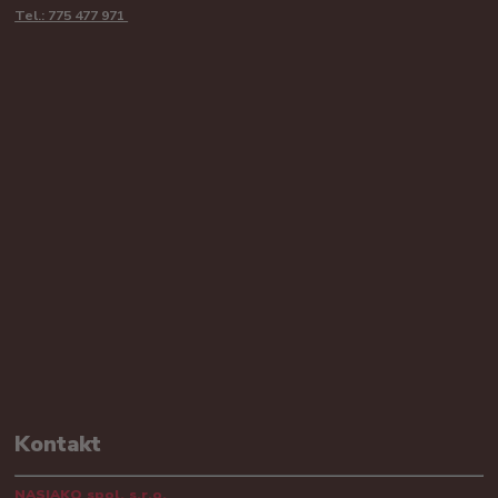
Tel.: 775 477 971
Kontakt
NASIAKO spol. s.r.o.