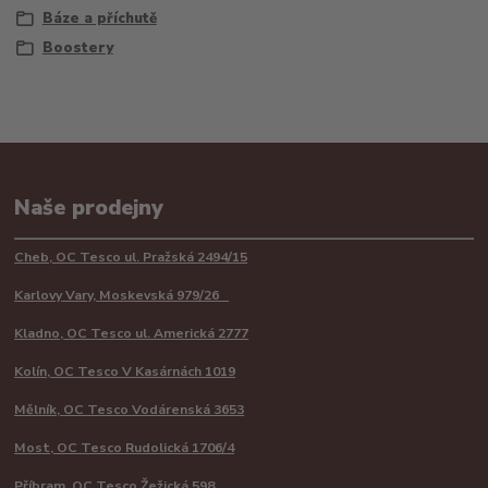
Báze a příchutě
Boostery
Naše prodejny
Cheb, OC Tesco ul. Pražská 2494/15
Karlovy Vary, Moskevská 979/26
Kladno, OC Tesco ul. Americká 2777
Kolín, OC Tesco V Kasárnách 1019
Mělník, OC Tesco Vodárenská 3653
Most, OC Tesco Rudolická 1706/4
Příbram, OC Tesco Žežická 598