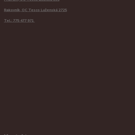
Rakovník, OC Tesco Luženská 2725
Tel.: 775 477 971