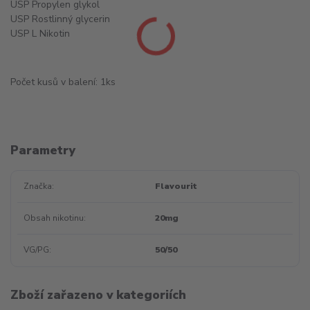
USP Propylen glykol
USP Rostlinný glycerin
USP L Nikotin
Počet kusů v balení: 1ks
Parametry
Značka
Flavourit
Obsah nikotinu
20mg
VG/PG
50/50
Zboží zařazeno v kategoriích