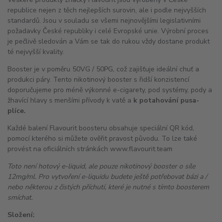
republice nejen z těch nejlepších surovin, ale i podle nejvyšších
standardů. Jsou v souladu se všemi nejnovějšími legislativními
požadavky České republiky i celé Evropské unie. Výrobní proces
je pečlivě sledován a Vám se tak do rukou vždy dostane produkt
té nejvyšší kvality.
Booster je v poměru 50VG / 50PG, což zajišťuje ideální chuť a
produkci páry. Tento nikotinový booster s řidší konzistencí
doporučujeme pro méně výkonné e-cigarety, pod systémy, pody a
žhavící hlavy s menšími přívody k vatě a
k potahování pusa-
plíce.
Každé balení Flavourit boosteru obsahuje speciální QR kód,
pomocí kterého si můžete ověřit pravost původu. To lze také
provést na oficiálních stránkách www.flavourit.team
Toto není hotový e-liquid, ale pouze nikotinový booster o síle
12mg/ml. Pro vytvoření e-liquidu budete ještě potřebovat bázi a /
nebo některou z čistých příchutí, které je nutné s tímto boosterem
smíchat.
Složení: