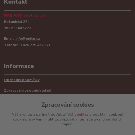
Kontakt
NASIAKO spol. s.r.o.
Botanická 274
362 63 Dalovice
Email:
info@enico.cz
Telefon: +420 775 477 971
Informace
Obchodní podmínky
Zpracování osobních údajů
Reklamační řád
Zpracování cookies
Recyklace barerií
Náš e-shop a partneři potřebují Váš
souhlas
s použitím souborů
cookies, aby Vám mohli zobrazovat informace týkající se Vašich
Mimosoudní řešení sporů ADR
zájmů.