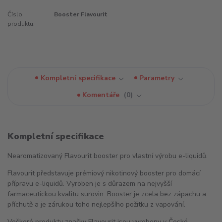
Číslo
Booster Flavourit
produktu:
Kompletní specifikace
Parametry
Komentáře
0
Kompletní specifikace
Nearomatizovaný Flavourit booster pro vlastní výrobu e-liquidů.
Flavourit představuje prémiový nikotinový booster pro domácí
přípravu e-liquidů. Vyroben je s důrazem na nejvyšší
farmaceutickou kvalitu surovin. Booster je zcela bez zápachu a
příchutě a je zárukou toho nejlepšího požitku z vapování.
Veškeré produkty značky Flavourit jsou vyrobeny v České