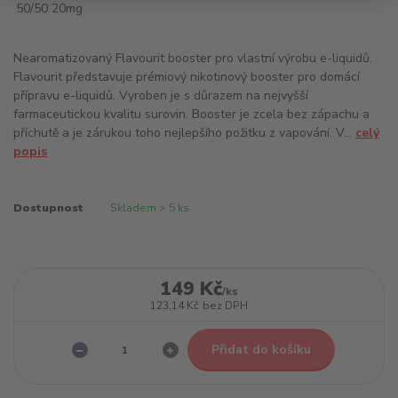
Nearomatizovaný Flavourit booster pro vlastní výrobu e-liquidů.
Flavourit představuje prémiový nikotinový booster pro domácí
přípravu e-liquidů. Vyroben je s důrazem na nejvyšší
farmaceutickou kvalitu surovin. Booster je zcela bez zápachu a
příchutě a je zárukou toho nejlepšího požitku z vapování. V...
celý
popis
Dostupnost
Skladem > 5 ks
149 Kč
/
ks
123,14 Kč
bez DPH
Přidat do košíku