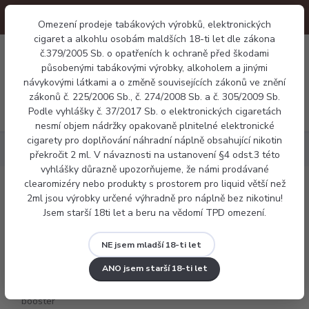
Omezení prodeje tabákových výrobků, elektronických
cigaret a alkohlu osobám maldších 18-ti let dle zákona
0
č.379/2005 Sb. o opatřeních k ochraně před škodami
0 Kč
působenými tabákovými výrobky, alkoholem a jinými
návykovými látkami a o změně souvisejících zákonů ve znění
zákonů č. 225/2006 Sb., č. 274/2008 Sb. a č. 305/2009 Sb.
Menu
Podle vyhlášky č. 37/2017 Sb. o elektronických cigaretách
nesmí objem nádržky opakovaně plnitelné elektronické
cigarety pro doplňování náhradní náplně obsahující nikotin
Báze a příchutě
Flavourit booster 50/50 20mg
překročit 2 ml. V návaznosti na ustanovení §4 odst.3 této
vyhlášky důrazně upozorňujeme, že námi prodávané
clearomizéry nebo produkty s prostorem pro liquid větší než
Flavourit booster 50/50 20mg
2ml jsou výrobky určené výhradně pro náplně bez nikotinu!
Jsem starší 18ti let a beru na vědomí TPD omezení.
NE jsem mladší 18-ti let
ANO jsem starší 18-ti let