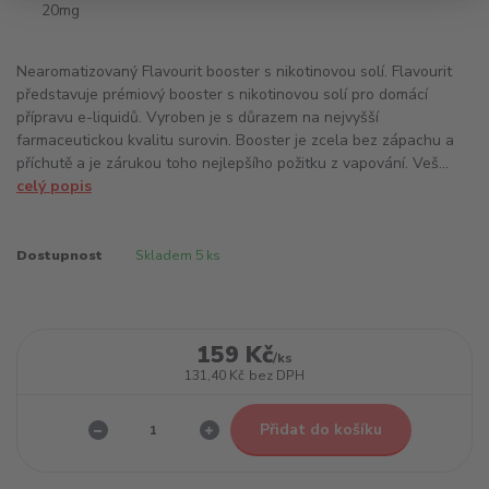
Nearomatizovaný Flavourit booster s nikotinovou solí. Flavourit
představuje prémiový booster s nikotinovou solí pro domácí
přípravu e-liquidů. Vyroben je s důrazem na nejvyšší
farmaceutickou kvalitu surovin. Booster je zcela bez zápachu a
příchutě a je zárukou toho nejlepšího požitku z vapování. Veš...
celý popis
Dostupnost
Skladem 5 ks
159 Kč
/
ks
131,40 Kč
bez DPH
Přidat do košíku