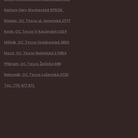
Karlovy Vary, Moskevská 979/26
Kladno, OC Tesco ul. Americká 2777
Kolín, OC Tesco V Kasárnách 1019
Mělník, OC Tesco Vodárenská 3653
Most, OC Tesco Rudolická 1706/4
Příbram, OC Tesco Žežická 598
Rakovník, OC Tesco Luženská 2725
Tel.: 775 477 971