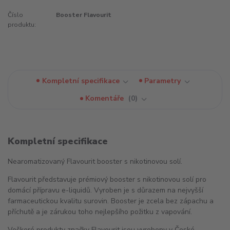
Číslo
Booster Flavourit
produktu:
Kompletní specifikace
Parametry
Komentáře
0
Kompletní specifikace
Nearomatizovaný Flavourit booster s nikotinovou solí.
Flavourit představuje prémiový booster s nikotinovou solí pro
domácí přípravu e-liquidů. Vyroben je s důrazem na nejvyšší
farmaceutickou kvalitu surovin. Booster je zcela bez zápachu a
příchutě a je zárukou toho nejlepšího požitku z vapování.
Veškeré produkty značky Flavourit jsou vyrobeny v České