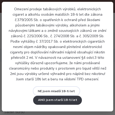
Omezení prodeje tabákových výrobků, elektronických
cigaret a alkohlu osobám maldších 18-ti let dle zákona
0
č.379/2005 Sb. o opatřeních k ochraně před škodami
0 Kč
působenými tabákovými výrobky, alkoholem a jinými
návykovými látkami a o změně souvisejících zákonů ve znění
zákonů č. 225/2006 Sb., č. 274/2008 Sb. a č. 305/2009 Sb.
Menu
Podle vyhlášky č. 37/2017 Sb. o elektronických cigaretách
nesmí objem nádržky opakovaně plnitelné elektronické
cigarety pro doplňování náhradní náplně obsahující nikotin
Náplně
Nikotinová sůl
Flavourit Salter 50/50 20mg
překročit 2 ml. V návaznosti na ustanovení §4 odst.3 této
vyhlášky důrazně upozorňujeme, že námi prodávané
clearomizéry nebo produkty s prostorem pro liquid větší než
Flavourit Salter 50/50 20mg
2ml jsou výrobky určené výhradně pro náplně bez nikotinu!
Jsem starší 18ti let a beru na vědomí TPD omezení.
NE jsem mladší 18-ti let
ANO jsem starší 18-ti let