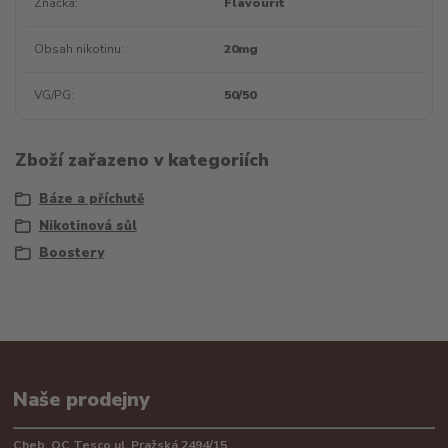
Značka
Flavourit
Obsah nikotinu
20mg
VG/PG
50/50
Zboží zařazeno v kategoriích
Báze a příchutě
Nikotinová sůl
Boostery
Naše prodejny
Cheb, OC Tesco ul. Pražská 2494/15