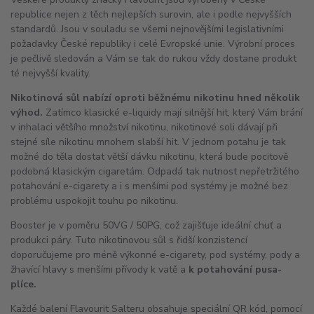
republice nejen z těch nejlepších surovin, ale i podle nejvyšších
standardů. Jsou v souladu se všemi nejnovějšími legislativními
požadavky České republiky i celé Evropské unie. Výrobní proces
je pečlivě sledován a Vám se tak do rukou vždy dostane produkt
té nejvyšší kvality.
Nikotinová sůl nabízí oproti běžnému nikotinu hned několik
výhod.
Zatímco klasické e-liquidy mají silnější
hit
, který Vám brání
v inhalaci většího množství nikotinu, nikotinové soli dávají při
stejné síle nikotinu mnohem slabší
hit
. V jednom potahu je tak
možné do těla dostat větší dávku nikotinu, která bude pocitově
podobná klasickým cigaretám. Odpadá tak nutnost nepřetržitého
potahování e-cigarety a i s menšími pod systémy je možné bez
problému uspokojit touhu po nikotinu.
Booster je v poměru 50VG / 50PG, což zajišťuje ideální chuť a
produkci páry. Tuto
nikotinovou sůl
s řidší konzistencí
doporučujeme pro méně výkonné e-cigarety, pod systémy, pody a
žhavící hlavy s menšími přívody k vatě a
k potahování pusa-
plíce.
Každé balení Flavourit Salteru obsahuje speciální QR kód, pomocí