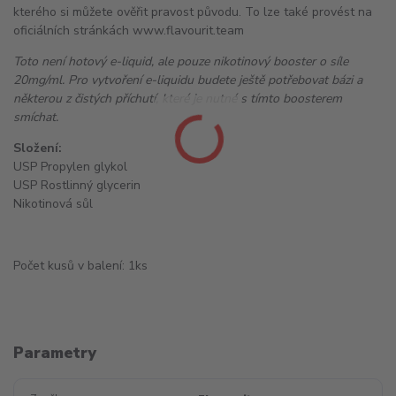
kterého si můžete ověřit pravost původu. To lze také provést na
oficiálních stránkách www.flavourit.team
Toto není hotový e-liquid, ale pouze nikotinový booster o síle
20mg/ml. Pro vytvoření e-liquidu budete ještě potřebovat bázi a
některou z čistých příchutí, které je nutné s tímto boosterem
smíchat.
Složení:
USP Propylen glykol
USP Rostlinný glycerin
Nikotinová sůl
Počet kusů v balení: 1ks
Parametry