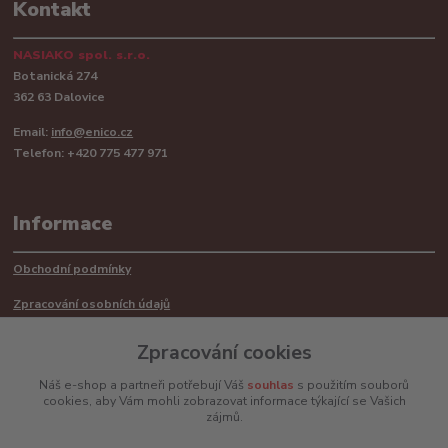
Kontakt
NASIAKO spol. s.r.o.
Botanická 274
362 63 Dalovice
Email:
info@enico.cz
Telefon: +420 775 477 971
Informace
Obchodní podmínky
Zpracování osobních údajů
Reklamační řád
Zpracování cookies
Recyklace barerií
Náš e-shop a partneři potřebují Váš
souhlas
s použitím souborů
cookies, aby Vám mohli zobrazovat informace týkající se Vašich
Mimosoudní řešení sporů ADR
zájmů.