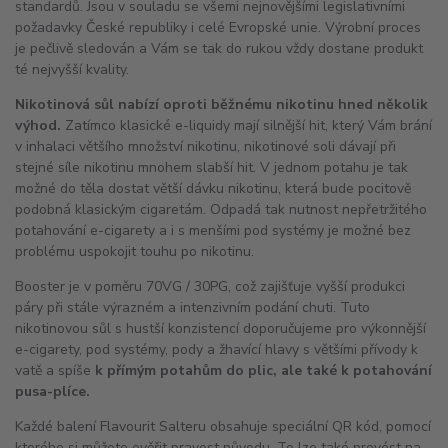
standardů. Jsou v souladu se všemi nejnovějšími legislativními
požadavky České republiky i celé Evropské unie. Výrobní proces
je pečlivě sledován a Vám se tak do rukou vždy dostane produkt
té nejvyšší kvality.
Nikotinová sůl nabízí oproti běžnému nikotinu hned několik
výhod.
Zatímco klasické e-liquidy mají silnější
hit
, který Vám brání
v inhalaci většího množství nikotinu, nikotinové soli dávají při
stejné síle nikotinu mnohem slabší
hit
. V jednom potahu je tak
možné do těla dostat větší dávku nikotinu, která bude pocitově
podobná klasickým cigaretám. Odpadá tak nutnost nepřetržitého
potahování e-cigarety a i s menšími pod systémy je možné bez
problému uspokojit touhu po nikotinu.
Booster je v poměru 70VG / 30PG, což zajišťuje vyšší produkci
páry při stále výrazném a intenzivním podání chuti. Tuto
nikotinovou sůl
s hustší konzistencí doporučujeme pro výkonnější
e-cigarety, pod systémy, pody a žhavící hlavy s většími přívody k
vatě a spíše
k přímým potahům do plic, ale také k potahování
pusa-plíce.
Každé balení Flavourit Salteru obsahuje speciální QR kód, pomocí
kterého si můžete ověřit pravost původu. To lze také provést na