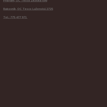
Příbram, OC Tesco Žežická 598
Rakovník, OC Tesco Luženská 2725
Tel.: 775 477 971