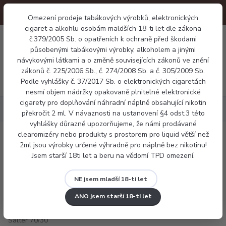
Omezení prodeje tabákových výrobků, elektronických
cigaret a alkohlu osobám maldších 18-ti let dle zákona
0
č.379/2005 Sb. o opatřeních k ochraně před škodami
0 Kč
působenými tabákovými výrobky, alkoholem a jinými
návykovými látkami a o změně souvisejících zákonů ve znění
zákonů č. 225/2006 Sb., č. 274/2008 Sb. a č. 305/2009 Sb.
Menu
Podle vyhlášky č. 37/2017 Sb. o elektronických cigaretách
nesmí objem nádržky opakovaně plnitelné elektronické
cigarety pro doplňování náhradní náplně obsahující nikotin
Báze a příchutě
Flavourit Salter 70/30 20mg
překročit 2 ml. V návaznosti na ustanovení §4 odst.3 této
vyhlášky důrazně upozorňujeme, že námi prodávané
clearomizéry nebo produkty s prostorem pro liquid větší než
Flavourit Salter 70/30 20mg
2ml jsou výrobky určené výhradně pro náplně bez nikotinu!
Jsem starší 18ti let a beru na vědomí TPD omezení.
NE jsem mladší 18-ti let
ANO jsem starší 18-ti let