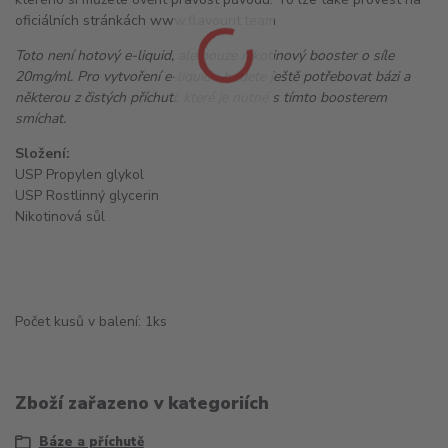
oficiálních stránkách www.flavourit.team
Toto není hotový e-liquid, ale pouze nikotinový booster o síle
20mg/ml. Pro vytvoření e-liquidu budete ještě potřebovat bázi a
některou z čistých příchutí, které je nutné s tímto boosterem
smíchat.
Složení:
USP Propylen glykol
USP Rostlinný glycerin
Nikotinová sůl
Počet kusů v balení: 1ks
Zboží zařazeno v kategoriích
Báze a příchutě