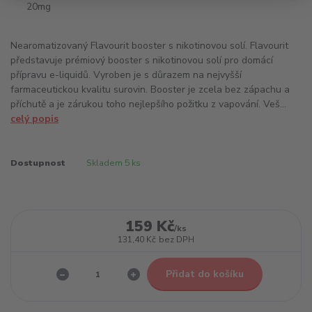
Nearomatizovaný Flavourit booster s nikotinovou solí. Flavourit
představuje prémiový booster s nikotinovou solí pro domácí
přípravu e-liquidů. Vyroben je s důrazem na nejvyšší
farmaceutickou kvalitu surovin. Booster je zcela bez zápachu a
příchutě a je zárukou toho nejlepšího požitku z vapování. Veš...
celý popis
Dostupnost
Skladem 5 ks
159 Kč
/
ks
131,40 Kč
bez DPH
Přidat do košíku