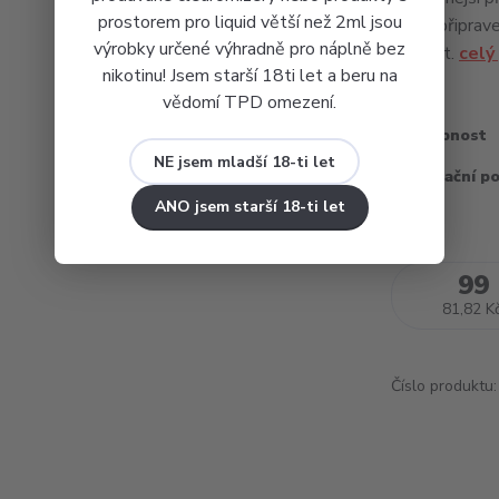
prostorem pro liquid větší než 2ml jsou
Ihned připraven
výrobky určené výhradně pro náplně bez
rozbalit.
celý
nikotinu! Jsem starší 18ti let a beru na
vědomí TPD omezení.
Dostupnost
NE jsem mladší 18-ti let
Recyklační p
ANO jsem starší 18-ti let
99
81,82 K
Číslo produktu: