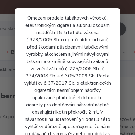
Omezení prodeje tabákových výrobků,
elektronických cigaret a alkohlu osobám
Hledat
maldších 18-ti let dle zákona
č.379/2005 Sb. o opatřeních k ochraně
před škodami působenými tabákovými
Báze a příchutě
Jednorázové cigarety
výrobky, alkoholem a jinými návykovými
látkami a o změně souvisejících zákonů
ve znění zákonů č. 225/2006 Sb., č.
ckberry Ice
274/2008 Sb. a č. 305/2009 Sb. Podle
vyhlášky č. 37/2017 Sb. o elektronických
cigaretách nesmí objem nádržky
berry Ice
opakovaně plnitelné elektronické
cigarety pro doplňování náhradní náplně
obsahující nikotin překročit 2 ml. V
návaznosti na ustanovení §4 odst.3 této
Jednorázová 
vyhlášky důrazně upozorňujeme, že námi
než dvěma kra
prodávané clearomizéry nebo produkty s
efektivnější p