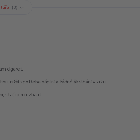
táře
0
ám cigaret.
tinu, nižší spotřeba náplní a žádné škrábání v krku.
í, stačí jen rozbalit.