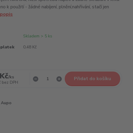
o k použití - žádné nabíjení, plnění,nahřívání, stačí jen
 popis
Skladem > 5 ks
oplatek
0,48 Kč
 Kč
/
ks
Přidat do košíku
č
bez DPH
Aupo