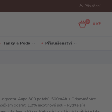
Přihlášení
0
0 Kč
Tanky a Pody
Příslušenství
e-cigareta Aupo 800 potahů, 500mAh + Odpovídá více
bičkám cigaret. 1,8% nikotinové soli - Rychlejší a
říjem nikotinu, nižší spotřeba náplní a žádné škrábání v krku.