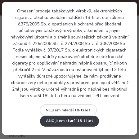
Omezení prodeje tabákových výrobků, elektronických
cigaret a alkohlu osobám maldších 18-ti let dle zákona
0
č.379/2005 Sb. o opatřeních k ochraně před škodami
0 Kč
působenými tabákovými výrobky, alkoholem a jinými
návykovými látkami a o změně souvisejících zákonů ve znění
zákonů č. 225/2006 Sb., č. 274/2008 Sb. a č. 305/2009 Sb.
Menu
Podle vyhlášky č. 37/2017 Sb. o elektronických cigaretách
nesmí objem nádržky opakovaně plnitelné elektronické
cigarety pro doplňování náhradní náplně obsahující nikotin
Elektronické cigarety
Joyetech eGo AIO ECO Friendly Version
překročit 2 ml. V návaznosti na ustanovení §4 odst.3 této
vyhlášky důrazně upozorňujeme, že námi prodávané
clearomizéry nebo produkty s prostorem pro liquid větší než
Joyetech eGo AIO ECO Friendly Version
2ml jsou výrobky určené výhradně pro náplně bez nikotinu!
Jsem starší 18ti let a beru na vědomí TPD omezení.
NE jsem mladší 18-ti let
ANO jsem starší 18-ti let