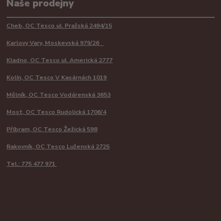
Naše prodejny
Cheb, OC Tesco ul. Pražská 2494/15
Karlovy Vary, Moskevská 979/26
Kladno, OC Tesco ul. Americká 2777
Kolín, OC Tesco V Kasárnách 1019
Mělník, OC Tesco Vodárenská 3653
Most, OC Tesco Rudolická 1706/4
Příbram, OC Tesco Žežická 598
Rakovník, OC Tesco Luženská 2725
Tel.: 775 477 971