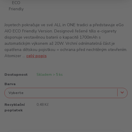
Joyetech pokračuje ve své ALL in ONE tradici a představuje eGo
AIO ECO Friendly Version. Designově řešené tělo e-cigarety
disponuje vestavěnou baterii o kapacitě 1700mAh s
automatickým výkonem až 20W. Vrchní odnímatelná část je
opatřena dětskou pojistkou = ochrana před nechtěným otevřením.
Atomizer ...
celý popis
Dostupnost
Skladem > 5 ks
Barva
Recyklační
0,48 Kč
poplatek