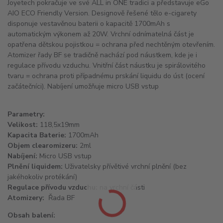
Joyetech pokračuje ve své ALL in ONE tradici a představuje eGo
AIO ECO Friendly Version. Designově řešené tělo e-cigarety
disponuje vestavěnou baterii o kapacitě 1700mAh s
automatickým výkonem až 20W. Vrchní odnímatelná část je
opatřena dětskou pojistkou = ochrana před nechtěným otevřením.
Atomizer řady BF se tradičně nachází pod náustkem, kde je i
regulace přívodu vzduchu. Vnitřní část náustku je spirálovitého
tvaru = ochrana proti případnému prskání liquidu do úst (ocení
začátečníci). Nabíjení umožňuje micro USB vstup
Parametry:
Velikost:
118,5x19mm
Kapacita Baterie:
1700mAh
Objem clearomizeru:
2ml
Nabíjení:
Micro USB vstup
Plnění liquidem:
Uživatelsky přívětivé vrchní plnění (bez
jakéhokoliv protékání)
Regulace přívodu vzduchu:
na vrchní části
Atomizery:
Řada BF
Obsah balení: