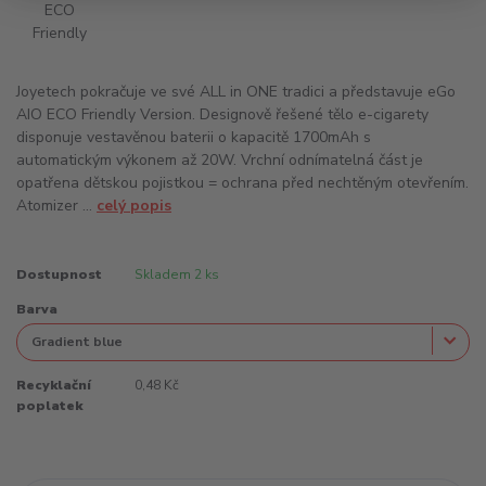
Joyetech pokračuje ve své ALL in ONE tradici a představuje eGo
AIO ECO Friendly Version. Designově řešené tělo e-cigarety
disponuje vestavěnou baterii o kapacitě 1700mAh s
automatickým výkonem až 20W. Vrchní odnímatelná část je
opatřena dětskou pojistkou = ochrana před nechtěným otevřením.
Atomizer ...
celý popis
Dostupnost
Skladem 2 ks
Barva
Recyklační
0,48 Kč
poplatek