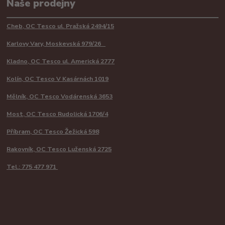
Naše prodejny
Cheb, OC Tesco ul. Pražská 2494/15
Karlovy Vary, Moskevská 979/26
Kladno, OC Tesco ul. Americká 2777
Kolín, OC Tesco V Kasárnách 1019
Mělník, OC Tesco Vodárenská 3653
Most, OC Tesco Rudolická 1706/4
Příbram, OC Tesco Žežická 598
Rakovník, OC Tesco Luženská 2725
Tel.: 775 477 971