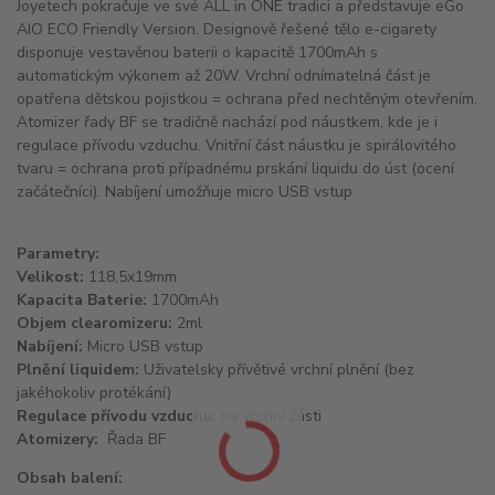
Joyetech pokračuje ve své ALL in ONE tradici a představuje eGo
AIO ECO Friendly Version. Designově řešené tělo e-cigarety
disponuje vestavěnou baterii o kapacitě 1700mAh s
automatickým výkonem až 20W. Vrchní odnímatelná část je
opatřena dětskou pojistkou = ochrana před nechtěným otevřením.
Atomizer řady BF se tradičně nachází pod náustkem, kde je i
regulace přívodu vzduchu. Vnitřní část náustku je spirálovitého
tvaru = ochrana proti případnému prskání liquidu do úst (ocení
začátečníci). Nabíjení umožňuje micro USB vstup
Parametry:
Velikost:
118,5x19mm
Kapacita Baterie:
1700mAh
Objem clearomizeru:
2ml
Nabíjení:
Micro USB vstup
Plnění liquidem:
Uživatelsky přívětivé vrchní plnění (bez
jakéhokoliv protékání)
Regulace přívodu vzduchu:
na vrchní části
Atomizery:
Řada BF
Obsah balení: