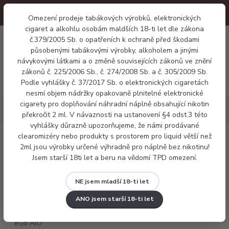
Omezení prodeje tabákových výrobků, elektronických
cigaret a alkohlu osobám maldších 18-ti let dle zákona
0
č.379/2005 Sb. o opatřeních k ochraně před škodami
0 Kč
působenými tabákovými výrobky, alkoholem a jinými
návykovými látkami a o změně souvisejících zákonů ve znění
zákonů č. 225/2006 Sb., č. 274/2008 Sb. a č. 305/2009 Sb.
Menu
Podle vyhlášky č. 37/2017 Sb. o elektronických cigaretách
nesmí objem nádržky opakovaně plnitelné elektronické
cigarety pro doplňování náhradní náplně obsahující nikotin
Elektronické cigarety
Joyetech eGo AIO ECO Friendly Version
překročit 2 ml. V návaznosti na ustanovení §4 odst.3 této
vyhlášky důrazně upozorňujeme, že námi prodávané
clearomizéry nebo produkty s prostorem pro liquid větší než
Joyetech eGo AIO ECO Friendly Version
2ml jsou výrobky určené výhradně pro náplně bez nikotinu!
Jsem starší 18ti let a beru na vědomí TPD omezení.
NE jsem mladší 18-ti let
ANO jsem starší 18-ti let