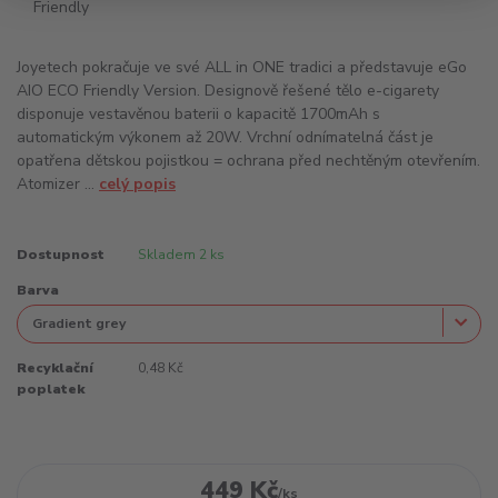
Joyetech pokračuje ve své ALL in ONE tradici a představuje eGo
AIO ECO Friendly Version. Designově řešené tělo e-cigarety
disponuje vestavěnou baterii o kapacitě 1700mAh s
automatickým výkonem až 20W. Vrchní odnímatelná část je
opatřena dětskou pojistkou = ochrana před nechtěným otevřením.
Atomizer ...
celý popis
Dostupnost
Skladem 2 ks
Barva
Recyklační
0,48 Kč
poplatek
449 Kč
/
ks