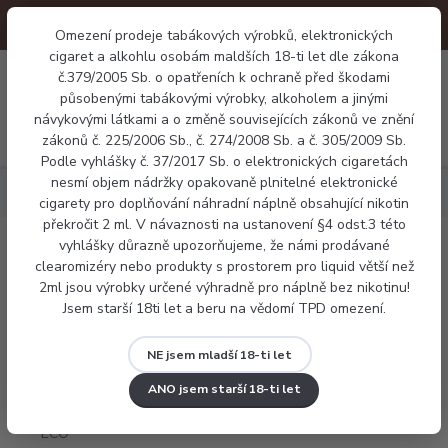
Omezení prodeje tabákových výrobků, elektronických
cigaret a alkohlu osobám maldších 18-ti let dle zákona
0
0 Kč
č.379/2005 Sb. o opatřeních k ochraně před škodami
působenými tabákovými výrobky, alkoholem a jinými
návykovými látkami a o změně souvisejících zákonů ve znění
Menu
zákonů č. 225/2006 Sb., č. 274/2008 Sb. a č. 305/2009 Sb.
Podle vyhlášky č. 37/2017 Sb. o elektronických cigaretách
nesmí objem nádržky opakovaně plnitelné elektronické
Elektronické cigarety
Joyetech eGo AIO ECO Friendly Version
cigarety pro doplňování náhradní náplně obsahující nikotin
překročit 2 ml. V návaznosti na ustanovení §4 odst.3 této
vyhlášky důrazně upozorňujeme, že námi prodávané
Joyetech eGo AIO ECO Friendly Version
clearomizéry nebo produkty s prostorem pro liquid větší než
2ml jsou výrobky určené výhradně pro náplně bez nikotinu!
Jsem starší 18ti let a beru na vědomí TPD omezení.
NE jsem mladší 18-ti let
ANO jsem starší 18-ti let