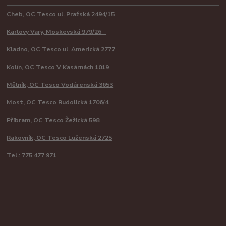
Cheb, OC Tesco ul. Pražská 2494/15
Karlovy Vary, Moskevská 979/26
Kladno, OC Tesco ul. Americká 2777
Kolín, OC Tesco V Kasárnách 1019
Mělník, OC Tesco Vodárenská 3653
Most, OC Tesco Rudolická 1706/4
Příbram, OC Tesco Žežická 598
Rakovník, OC Tesco Luženská 2725
Tel.: 775 477 971