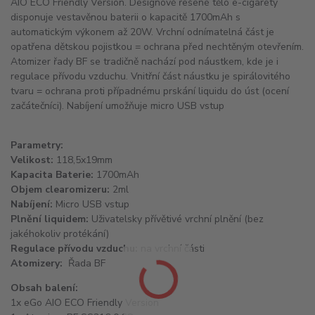
AIO ECO Friendly Version. Designově řešené tělo e-cigarety
disponuje vestavěnou baterii o kapacitě 1700mAh s
automatickým výkonem až 20W. Vrchní odnímatelná část je
opatřena dětskou pojistkou = ochrana před nechtěným otevřením.
Atomizer řady BF se tradičně nachází pod náustkem, kde je i
regulace přívodu vzduchu. Vnitřní část náustku je spirálovitého
tvaru = ochrana proti případnému prskání liquidu do úst (ocení
začátečníci). Nabíjení umožňuje micro USB vstup
Parametry:
Velikost:
118,5x19mm
Kapacita Baterie:
1700mAh
Objem clearomizeru:
2ml
Nabíjení:
Micro USB vstup
Plnění liquidem:
Uživatelsky přívětivé vrchní plnění (bez
jakéhokoliv protékání)
Regulace přívodu vzduchu:
na vrchní části
Atomizery:
Řada BF
Obsah balení:
1x eGo AIO ECO Friendly Version