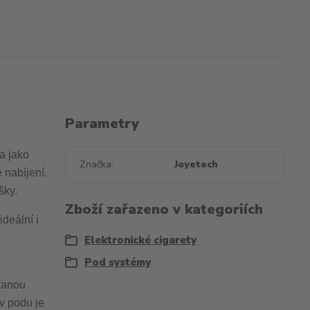
Parametry
a jako
Značka
Joyetech
nabíjení.
ašky.
Zboží zařazeno v kategoriích
deální i
Elektronické cigarety
Pod systémy
vanou
 v podu je