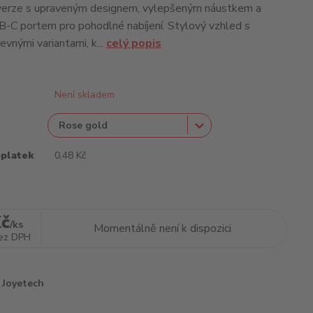
í verze s upraveným designem, vylepšeným náustkem a
C portem pro pohodlné nabíjení. Stylový vzhled s
evnými variantami, k...
celý popis
Není skladem
oplatek
0,48 Kč
Kč
/
ks
Momentálně není k dispozici
ez DPH
Joyetech