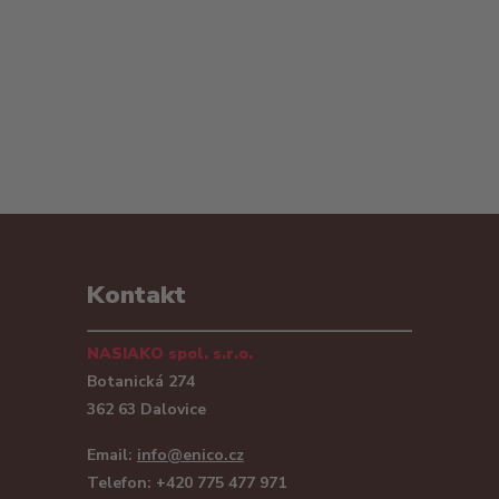
Kontakt
NASIAKO spol. s.r.o.
Botanická 274
362 63 Dalovice
Email:
info@enico.cz
Telefon: +420 775 477 971