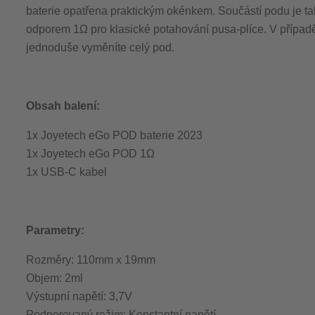
baterie opatřena praktickým okénkem. Součástí podu je také 
odporem 1Ω pro klasické potahování pusa-plíce. V případ
jednoduše vyměníte celý pod.
Obsah balení:
1x Joyetech eGo POD baterie 2023
1x Joyetech eGo POD 1Ω
1x USB-C kabel
Parametry:
Rozměry: 110mm x 19mm
Objem: 2ml
Výstupní napětí: 3,7V
Podporovaný režim: Konstantní napětí