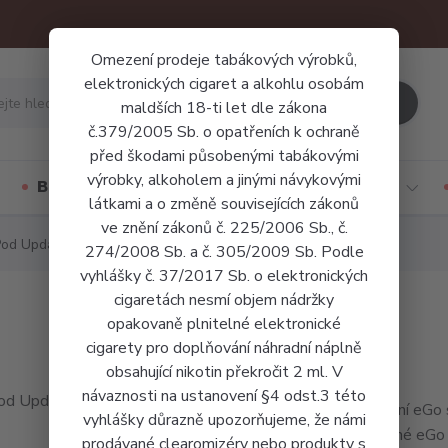
Omezení prodeje tabákových výrobků,
elektronických cigaret a alkohlu osobám
Hledat
maldších 18-ti let dle zákona
č.379/2005 Sb. o opatřeních k ochraně
před škodami působenými tabákovými
výrobky, alkoholem a jinými návykovými
Báze a příchutě
Jednorázové cigarety
látkami a o změně souvisejících zákonů
ve znění zákonů č. 225/2006 Sb., č.
od Update Version
274/2008 Sb. a č. 305/2009 Sb. Podle
vyhlášky č. 37/2017 Sb. o elektronických
cigaretách nesmí objem nádržky
opakovaně plnitelné elektronické
cigarety pro doplňování náhradní náplně
obsahující nikotin překročit 2 ml. V
návaznosti na ustanovení §4 odst.3 této
Kultovní eGo 
vyhlášky důrazně upozorňujeme, že námi
oblíbené eGo 
prodávané clearomizéry nebo produkty s