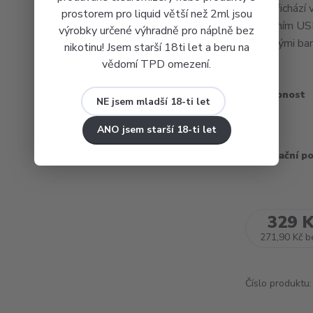
Nyní přicház
prostorem pro liquid větší než 2ml jsou
moderním USB-
výrobky určené výhradně pro náplně bez
klasickými bar
nikotinu! Jsem starší 18ti let a beru na
vědomí TPD omezení.
Dostupnost
NE jsem mladší 18-ti let
Barva
ANO jsem starší 18-ti let
Recyklační p
329 
271,90 Kč
b
Číslo produktu: