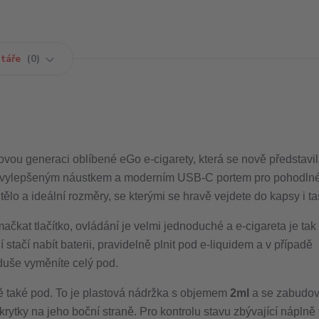
táře
0
novou generaci oblíbené eGo e-cigarety, která se nově představil
, vylepšeným náustkem a moderním USB-C portem pro pohodlné 
ělo a ideální rozměry, se kterými se hravě vejdete do kapsy i t
at tlačítko, ovládání je velmi jednoduché a e-cigareta je tak i
ačí nabít baterii, pravidelně plnit pod e-liquidem a v případě
oduše vyměníte celý pod.
ě také pod. To je plastová nádržka s objemem
2ml
a se zabudo
krytky na jeho boční straně. Pro kontrolu stavu zbývající náplně