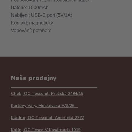
Baterie: 1000mAh
Nabíjení: USB-C port (5V/1A)
Kontakt: magnetický
Vapování: potahem
Naše prodejny
Cheb, OC Tesco ul. Pražská 2494/15
Karlovy Vary, Moskevská 979/26
Kladno, OC Tesco ul. Americká 2777
Kolín, OC Tesco V Kasárnách 1019