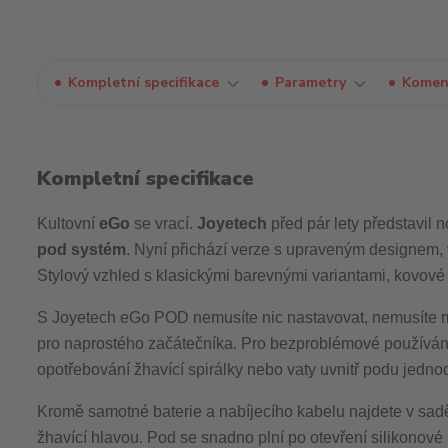
Kompletní specifikace
Parametry
Komen
Kompletní specifikace
Kultovní
eGo
se vrací.
Joyetech
před pár lety představil 
pod systém
. Nyní přichází verze s upraveným designem
Stylový vzhled s klasickými barevnými variantami, kovové t
S Joyetech eGo POD nemusíte nic nastavovat, nemusíte mačk
pro naprostého začátečníka. Pro bezproblémové používání st
opotřebování žhavící spirálky nebo vaty uvnitř podu jedn
Kromě samotné baterie a nabíjecího kabelu najdete v sad
žhavící hlavou. Pod se snadno plní po otevření silikonové 