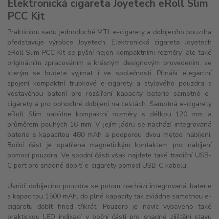
Elektronická cigareta Joyetech eRoll Slim
PCC Kit
Praktickou sadu jednoduché MTL e-cigarety a dobíjecího pouzdra
představuje výrobce Joyetech. Elektronická cigareta Joyetech
eRoll Slim PCC Kit se pyšní nejen kompaktními rozměry, ale také
originálním zpracováním a krásným designovým provedením, se
kterým se budete vyjímat i ve společnosti. Přináší elegantní
spojení kompaktní trubkové e-cigarety a stylového pouzdra s
vestavěnou baterií pro rozšíření kapacity baterie samotné e-
cigarety a pro pohodlné dobíjení na cestách. Samotná e-cigarety
eRoll Slim nabídne kompaktní rozměry s délkou 120 mm a
průměrem pouhých 16 mm. V jejím jádru se nachází integrovaná
baterie s kapacitou 480 mAh a podporou dvou metod nabíjení.
Boční část je opatřena magnetickým kontaktem pro nabíjení
pomocí pouzdra. Ve spodní části však najdete také tradiční USB-
C port pro snadné dobití e-cigarety pomocí USB-C kabelu.
Uvnitř dobíjecího pouzdra se potom nachází integrovaná baterie
s kapacitou 1500 mAh, do plné kapacity tak zvládne samotnou e-
cigaretu dobít hned třikrát. Pouzdro je navíc vybaveno také
praktickou LED indikací v boční části pro snadné zjištění stavu