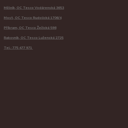
Mělník, OC Tesco Vodárenská 3653
Most, OC Tesco Rudolická 1706/4
Příbram, OC Tesco Žežická 598
Rakovník, OC Tesco Luženská 2725
Tel.: 775 477 971