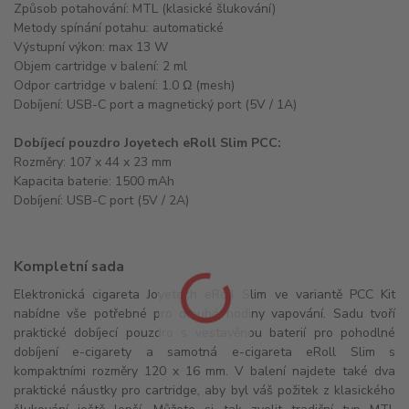
Způsob potahování: MTL (klasické šlukování)
Metody spínání potahu: automatické
Výstupní výkon: max 13 W
Objem cartridge v balení: 2 ml
Odpor cartridge v balení: 1.0 Ω (mesh)
Dobíjení: USB-C port a magnetický port (5V / 1A)
Dobíjecí pouzdro Joyetech eRoll Slim PCC:
Rozměry: 107 x 44 x 23 mm
Kapacita baterie: 1500 mAh
Dobíjení: USB-C port (5V / 2A)
Kompletní sada
Elektronická cigareta Joyetech eRoll Slim ve variantě PCC Kit
nabídne vše potřebné pro dlouhé hodiny vapování. Sadu tvoří
praktické dobíjecí pouzdro s vestavěnou baterií pro pohodlné
dobíjení e-cigarety a samotná e-cigareta eRoll Slim s
kompaktními rozměry 120 x 16 mm. V balení najdete také dva
praktické náustky pro cartridge, aby byl váš požitek z klasického