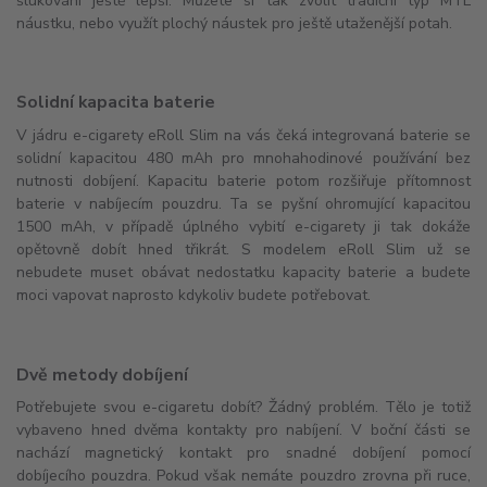
šlukování ještě lepší. Můžete si tak zvolit tradiční typ MTL
náustku, nebo využít plochý náustek pro ještě utaženější potah.
Solidní kapacita baterie
V jádru e-cigarety eRoll Slim na vás čeká integrovaná baterie se
solidní kapacitou 480 mAh pro mnohahodinové používání bez
nutnosti dobíjení. Kapacitu baterie potom rozšiřuje přítomnost
baterie v nabíjecím pouzdru. Ta se pyšní ohromující kapacitou
1500 mAh, v případě úplného vybití e-cigarety ji tak dokáže
opětovně dobít hned třikrát. S modelem eRoll Slim už se
nebudete muset obávat nedostatku kapacity baterie a budete
moci vapovat naprosto kdykoliv budete potřebovat.
Dvě metody dobíjení
Potřebujete svou e-cigaretu dobít? Žádný problém. Tělo je totiž
vybaveno hned dvěma kontakty pro nabíjení. V boční části se
nachází magnetický kontakt pro snadné dobíjení pomocí
dobíjecího pouzdra. Pokud však nemáte pouzdro zrovna při ruce,