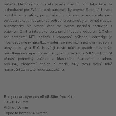
baterie. Elektronická cigareta Joyetech eRoll Slim láká také na
jednoduché používání a plně automatický provoz. Sepnutí žhavení
probíhá automaticky po potažení z náustku, u e-cigarety není
potřeba cokoliv nastavovat, potřebné parametry si rovněž nastaví
automaticky. Ve vrchní části se potom nachází cartridge s
objemem 2 ml a integrovanou žhavící hlavou s odporem 1,0 ohm
pro perfektní MTL požitek z vapování. Výhodou cartridge je
možnost výměny náustku, v balení se nachází hned dva náustky s
uchycením typu 510, hravě ji navíc můžete osadit libovolným
náustkem se stejným typem uchycení. Joyetech eRoll Slim PCC Kit
přináší jedinečný zážitek z klasického šlukování, snadnou
obsluhu, elegantní design a model díky tomu ocení také
nenároční uživatelé nebo začátečníci.
E-cigareta Joyetech eRoll Slim Pod Kit:
Délka: 120 mm
Průměr: 16 mm
Kapacita baterie: 480 mAh