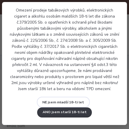
Omezení prodeje tabákových výrobků, elektronických
cigaret a alkohlu osobám maldších 18-ti let dle zákona
0
č.379/2005 Sb. o opatřeních k ochraně před škodami
0 Kč
působenými tabákovými výrobky, alkoholem a jinými
návykovými látkami a o změně souvisejících zákonů ve znění
zákonů č. 225/2006 Sb., č. 274/2008 Sb. a č. 305/2009 Sb.
Menu
Podle vyhlášky č. 37/2017 Sb. o elektronických cigaretách
nesmí objem nádržky opakovaně plnitelné elektronické
cigarety pro doplňování náhradní náplně obsahující nikotin
Elektronické cigarety
Joyetech eRoll Slim PCC Kit
překročit 2 ml. V návaznosti na ustanovení §4 odst.3 této
vyhlášky důrazně upozorňujeme, že námi prodávané
clearomizéry nebo produkty s prostorem pro liquid větší než
Joyetech eRoll Slim PCC Kit
2ml jsou výrobky určené výhradně pro náplně bez nikotinu!
Jsem starší 18ti let a beru na vědomí TPD omezení.
NE jsem mladší 18-ti let
ANO jsem starší 18-ti let