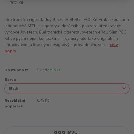
Elektronická cigareta Joyetech eRoll Slim PCC Kit Praktickou sadu
jednoduché MTL e-cigarety a dobíjecího pouzdra představuje
výrobce Joyetech. Elektronická cigareta Joyetech eRoll Slim PCC
Kit se pyšní nejen kompaktními rozměry, ale také originálním
zpracováním a krásným designovým provedením, se k...
celý
popis
Dostupnost
Skladem 5 ks
Barva
Recyklační
0,48 Kč
poplatek
999 Kč