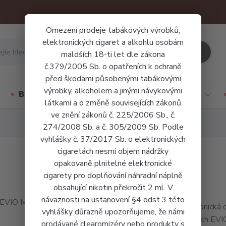
Omezení prodeje tabákových výrobků,
elektronických cigaret a alkohlu osobám
Hledat
maldších 18-ti let dle zákona
č.379/2005 Sb. o opatřeních k ochraně
před škodami působenými tabákovými
výrobky, alkoholem a jinými návykovými
Báze a příchutě
Jednorázové cigarety
látkami a o změně souvisejících zákonů
ve znění zákonů č. 225/2006 Sb., č.
274/2008 Sb. a č. 305/2009 Sb. Podle
vyhlášky č. 37/2017 Sb. o elektronických
cigaretách nesmí objem nádržky
opakovaně plnitelné elektronické
cigarety pro doplňování náhradní náplně
obsahující nikotin překročit 2 ml. V
návaznosti na ustanovení §4 odst.3 této
Elektronická 
vyhlášky důrazně upozorňujeme, že námi
Joyetech EVI
prodávané clearomizéry nebo produkty s