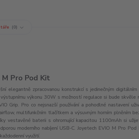
táře
0
 M Pro Pod Kit
í elegantně zpracovanou konstrukcí s jedinečným digitálním 
 výstupnímu výkonu 30W s možností regulace si bude skvěle 
IO Grip. Pro co nejsnazší používání a pohodlné nastavení uži
irflow, multifunkčním tlačítkem a výsuvným horním plněním be
íky vestavěné baterii s ohromující kapacitou 1100mAh si užij
podporou moderního nabíjení USB-C. Joyetech EVIO M Pro Pod K
aždodenní využití.