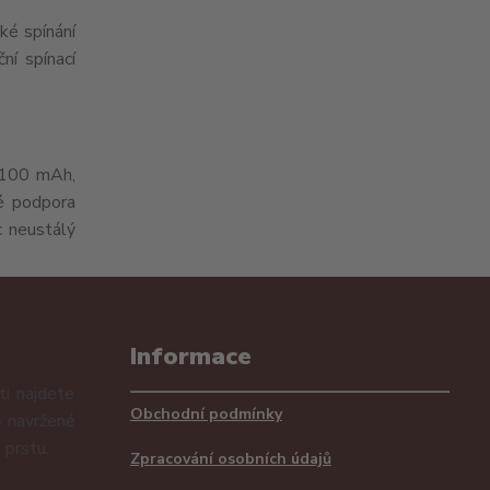
ké spínání
ní spínací
 1100 mAh,
ké podpora
c neustálý
Informace
i najdete
Obchodní podmínky
ě navržené
 prstu.
Zpracování osobních údajů