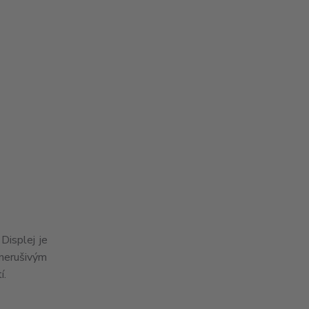
Displej je
 nerušivým
í.