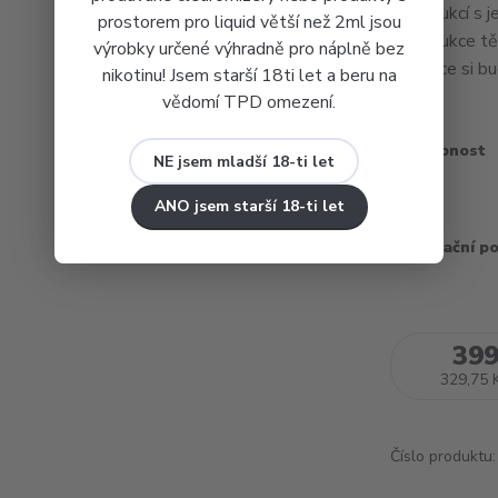
konstrukcí s 
prostorem pro liquid větší než 2ml jsou
konstrukce t
výrobky určené výhradně pro náplně bez
regulace si bu
nikotinu! Jsem starší 18ti let a beru na
vědomí TPD omezení.
Dostupnost
NE jsem mladší 18-ti let
Barva
ANO jsem starší 18-ti let
Recyklační p
399
329,75 
Číslo produktu: