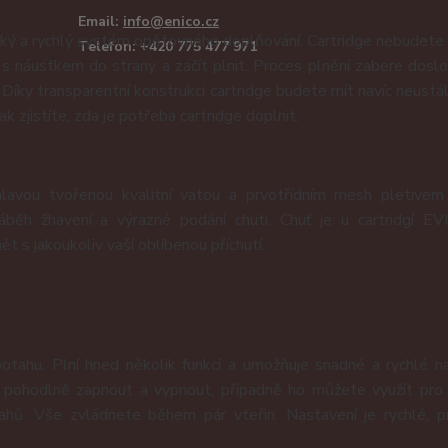
Email:
info@enico.cz
ký a rychlý systém opětovného doplňování. Cartridge nebudete
Telefon: +420 775 477 971
s náustkem do strany a začít plnit. Proces plnění zabere doslo
Díky transparentní konstrukci cartridge budete mít navíc neustá
 zjistíte, zda je potřeba cartridge doplnit.
hlavou tvořenou kvalitní vatou a prvotřídním mesh pletivem
běh žhavení a výrazné podání chuti. Chuť je u cartridgí E
t s jakoukoliv vaší oblíbenou příchutí.
potahu. Plní hned několik funkcí a umožňuje snadné a rychlé n
 pohodlně zapnout a vypnout, případně ho můžete využít pro
hů. Vše zvládnete během pár vteřin. Nastavení je rychlé, p