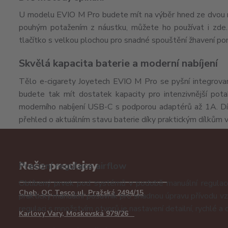
U modelu EVIO M Pro budete mít na výběr hned ze dvou me
pouhým potažením z náustku, můžete ho používat i zde. M
tlačítko s velkou plochou pro snadné spouštění žhavení pomoc
Skvělá kapacita baterie a moderní nabíjení
Tělo e-cigarety Joyetech EVIO M Pro se pyšní integrova
budete tak mít dostatek kapacity pro intenzivnější pot
moderního nabíjení USB-C s podporou adaptérů až 1A. Dí
přehled o aktuálním stavu baterie díky praktickým dílkům 
Naše prodejny
Precizní regulace airflow
Oblíbený prvek pod systémů v podobě manuální regulace
Cheb, OC Tesco ul. Pražská 2494/15
praktický manuální posuvník pro snadnou úpravu přívodu vz
regulaci s množstvím otvorů je nastavení detailní, rychlé 
Karlovy Vary, Moskevská 979/26