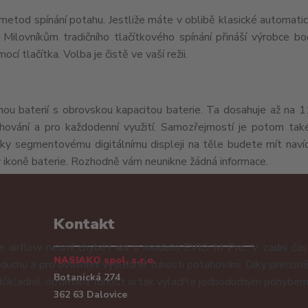
tod spínání potahu. Jestliže máte v oblibě klasické automatic
ilovníkům tradičního tlačítkového spínání přináší výrobce boč
í tlačítka. Volba je čistě ve vaší režii.
nou baterií s obrovskou kapacitou baterie. Ta dosahuje až na
ahování a pro každodenní využití. Samozřejmostí je potom ta
ky segmentovému digitálnímu displeji na těle budete mít naví
v ikoně baterie. Rozhodně vám neunikne žádná informace.
Kontakt
 airflow nesmí chybět ani u modelu EVIO M Pro. V zadní část
NASIAKO spol. s.r.o.
duchu a pro ovlivnění výsledné tuhosti potahování. Díky precizn
Botanická 274
a důkladné, optimální tuhost si tak vyladíte jednoduchým pohybem
362 63 Dalovice