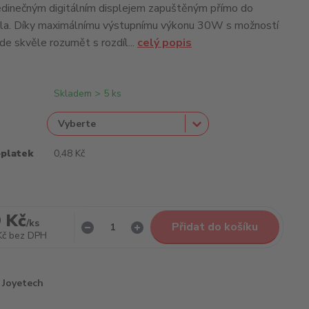
jedinečným digitálním displejem zapuštěným přímo do
ěla. Díky maximálnímu výstupnímu výkonu 30W s možností
de skvěle rozumět s rozdíl...
celý popis
Skladem > 5 ks
oplatek
0,48 Kč
 Kč
/
ks
Přidat do košíku
Kč
bez DPH
Joyetech