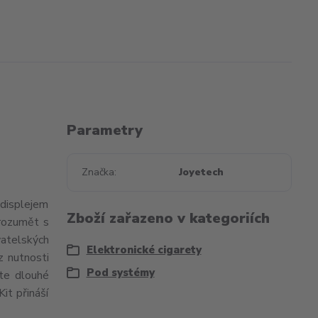
Parametry
Značka
Joyetech
displejem
Zboží zařazeno v kategoriích
rozumět s
vatelských
Elektronické cigarety
z nutnosti
Pod systémy
ete dlouhé
it přináší