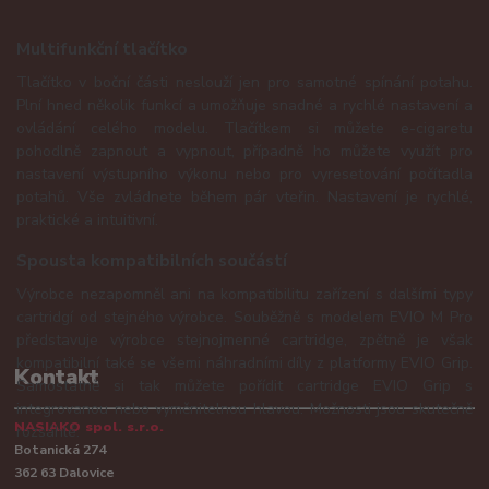
Multifunkční tlačítko
Tlačítko v boční části neslouží jen pro samotné spínání potahu.
Plní hned několik funkcí a umožňuje snadné a rychlé nastavení a
ovládání celého modelu. Tlačítkem si můžete e-cigaretu
pohodlně zapnout a vypnout, případně ho můžete využít pro
nastavení výstupního výkonu nebo pro vyresetování počítadla
potahů. Vše zvládnete během pár vteřin. Nastavení je rychlé,
praktické a intuitivní.
Spousta kompatibilních součástí
Výrobce nezapomněl ani na kompatibilitu zařízení s dalšími typy
cartridgí od stejného výrobce. Souběžně s modelem EVIO M Pro
představuje výrobce stejnojmenné cartridge, zpětně je však
kompatibilní také se všemi náhradními díly z platformy EVIO Grip.
Kontakt
Samostatně si tak můžete pořídit cartridge EVIO Grip s
integrovanou nebo vyměnitelnou hlavou. Možnosti jsou skutečně
NASIAKO spol. s.r.o.
rozsáhlé.
Botanická 274
362 63 Dalovice