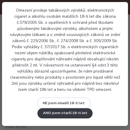
Omezení prodeje tabákových výrobků, elektronických
cigaret a alkohlu osobám maldších 18-ti let dle zákona
0
č.379/2005 Sb. o opatřeních k ochraně před škodami
0 Kč
působenými tabákovými výrobky, alkoholem a jinými
návykovými látkami a o změně souvisejících zákonů ve znění
zákonů č. 225/2006 Sb., č. 274/2008 Sb. a č. 305/2009 Sb.
Menu
Podle vyhlášky č. 37/2017 Sb. o elektronických cigaretách
nesmí objem nádržky opakovaně plnitelné elektronické
cigarety pro doplňování náhradní náplně obsahující nikotin
Elektronické cigarety
Joyetech EVIO M Pro
překročit 2 ml. V návaznosti na ustanovení §4 odst.3 této
vyhlášky důrazně upozorňujeme, že námi prodávané
clearomizéry nebo produkty s prostorem pro liquid větší než
Joyetech EVIO M Pro
2ml jsou výrobky určené výhradně pro náplně bez nikotinu!
Jsem starší 18ti let a beru na vědomí TPD omezení.
NE jsem mladší 18-ti let
ANO jsem starší 18-ti let