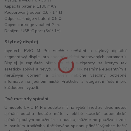
Výstupní výkon: 6 - 30 W
Kapacita baterie: 1100 mAh
Podporovaný odpor: 0.6 - 1.4 Ω
Odpor cartridge v balení: 0.8 Ω
Objem cartridge v balení: 2 ml
Dobíjení: USB-C port (5V / 1A)
Stylový displej
Joyetech EVIO M Pro nabídne unikátní a stylový digitální
segmentový displej pro snadné zjištění nastavených parametrů.
Displej je zapuštěn přímo do těla e-cigarety, se kterým tak
esteticky splývá a nevyčuhuje. Působí tak nesmírně elegantním a
nerušivým dojmem a zároveň nabídne všechny potřebné
informace na jednom místě. Praktické a elegantní řešení pro
každodenní využití.
Dvě metody spínání
U modelu EVIO M Pro budete mít na výběr hned ze dvou metod
spínání potahu. Jestliže máte v oblibě klasické automatické
spínání pouhým potažením z náustku, můžete ho používat i zde.
Milovníkům tradičního tlačítkového spínání přináší výrobce boční