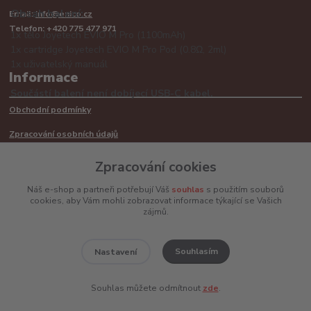
Obsah balení:
Email:
info@enico.cz
Telefon: +420 775 477 971
1x tělo Joyetech EVIO M Pro (1100mAh)
1x cartridge Joyetech EVIO M Pro Pod (0.8Ω, 2ml)
1x uživatelský manuál
Informace
Součástí balení není dobíjecí USB-C kabel.
Obchodní podmínky
Zpracování osobních údajů
Reklamační řád
Zpracování cookies
Recyklace barerií
Náš e-shop a partneři potřebují Váš
souhlas
s použitím souborů
cookies, aby Vám mohli zobrazovat informace týkající se Vašich
Mimosoudní řešení sporů ADR
zájmů.
Souhlasím
Nastavení
www.enico.cz
Souhlas můžete odmítnout
zde
.
Vytvořeno na
Eshop-rychle.cz