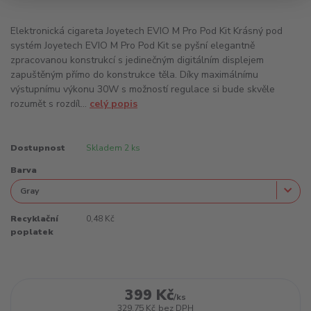
Elektronická cigareta Joyetech EVIO M Pro Pod Kit Krásný pod
systém Joyetech EVIO M Pro Pod Kit se pyšní elegantně
zpracovanou konstrukcí s jedinečným digitálním displejem
zapuštěným přímo do konstrukce těla. Díky maximálnímu
výstupnímu výkonu 30W s možností regulace si bude skvěle
rozumět s rozdíl...
celý popis
Dostupnost
Skladem 2 ks
Barva
Recyklační
0,48 Kč
poplatek
399 Kč
/
ks
329,75 Kč
bez DPH