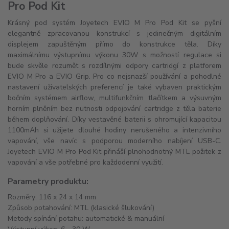
Pro Pod Kit
Krásný pod systém Joyetech EVIO M Pro Pod Kit se pyšní
elegantně zpracovanou konstrukcí s jedinečným digitálním
displejem zapuštěným přímo do konstrukce těla. Díky
maximálnímu výstupnímu výkonu 30W s možností regulace si
bude skvěle rozumět s rozdílnými odpory cartridgí z platforem
EVIO M Pro a EVIO Grip. Pro co nejsnazší používání a pohodlné
nastavení uživatelských preferencí je také vybaven praktickým
bočním systémem airflow, multifunkčním tlačítkem a výsuvným
horním plněním bez nutnosti odpojování cartridge z těla baterie
během doplňování. Díky vestavěné baterii s ohromující kapacitou
1100mAh si užijete dlouhé hodiny nerušeného a intenzivního
vapování, vše navíc s podporou moderního nabíjení USB-C.
Joyetech EVIO M Pro Pod Kit přináší plnohodnotný MTL požitek z
vapování a vše potřebné pro každodenní využití.
Parametry produktu:
Rozměry: 116 x 24 x 14 mm
Způsob potahování: MTL (klasické šlukování)
Metody spínání potahu: automatické & manuální