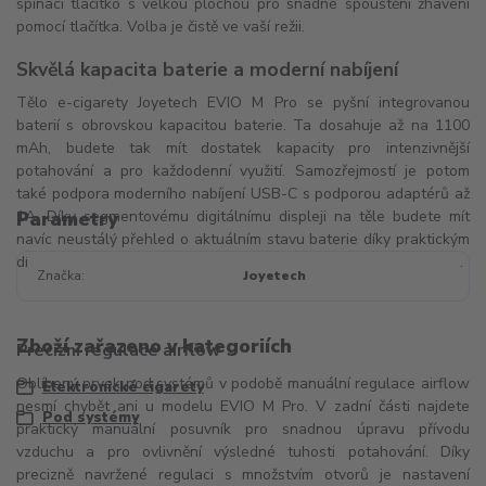
spínací tlačítko s velkou plochou pro snadné spouštění žhavení
pomocí tlačítka. Volba je čistě ve vaší režii.
Skvělá kapacita baterie a moderní nabíjení
Tělo e-cigarety Joyetech EVIO M Pro se pyšní integrovanou
baterií s obrovskou kapacitou baterie. Ta dosahuje až na 1100
mAh, budete tak mít dostatek kapacity pro intenzivnější
potahování a pro každodenní využití. Samozřejmostí je potom
také podpora moderního nabíjení USB-C s podporou adaptérů až
1A. Díky segmentovému digitálnímu displeji na těle budete mít
Parametry
navíc neustálý přehled o aktuálním stavu baterie díky praktickým
dílkům v ikoně baterie. Rozhodně vám neunikne žádná informace.
Značka
Joyetech
Zboží zařazeno v kategoriích
Precizní regulace airflow
Oblíbený prvek pod systémů v podobě manuální regulace airflow
Elektronické cigarety
nesmí chybět ani u modelu EVIO M Pro. V zadní části najdete
Pod systémy
praktický manuální posuvník pro snadnou úpravu přívodu
vzduchu a pro ovlivnění výsledné tuhosti potahování. Díky
precizně navržené regulaci s množstvím otvorů je nastavení