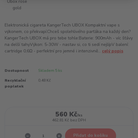
Elektronická cigareta KangerTech UBOX Kompaktní vape s
výkonem, co překvapí.Chceš spolehlivého parťáka na každý den?
KangerTech UBOX má pro tebe tohle:Baterie: 900mAh - víc šťávy
na delší tahyVýkon: 5-30W - nastav si, co ti sedí nejlípV balení:
cartridge 0,6Ω - perfektní pro jemné i intenzivně...
celý popis
Dostupnost
Skladem 5 ks
Recyklační
0,48 Kč
poplatek
560 Kč
/
ks
462,81 Kč
bez DPH
Přidat do košíku