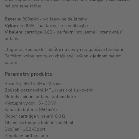
má pro tebe tohle:
Baterie
: 900mAh - víc šťávy na delší tahy
Výkon
: 5-30W - nastav si, co ti sedí nejlíp
V balení
: cartridge 0,6Ω - perfektní pro jemné i intenzivnější
potahy
Elegantní, kompaktní, ideální na cesty i na gaučové lenošení.
Perfektní volba pro ty, co chtějí styl i výkon v jednom malém
balení.
Parametry produktu:
Rozměry: 86,3 x 49 x 22,5 mm
Způsob potahování: MTL (klasické šlukování)
Metody spínání potahu: automatické
Výstupní výkon: 5 - 30 W
Kapacita baterie: 850 mAh
Odpor cartridge v balení: 0.8 Ω
Objem cartridge v balení: 2 ml/4 ml
Dobíjení: USB-C port
Regulace airflow: ano