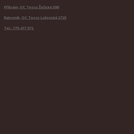
Příbram, OC Tesco Žežická 598
Rakovník, OC Tesco Luženská 2725
Tel.: 775 477 971