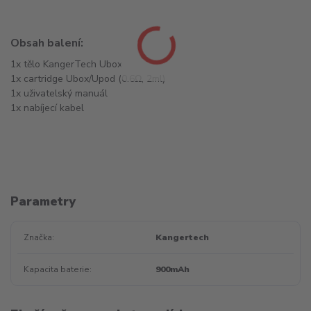
Obsah balení:
1x tělo KangerTech Ubox
1x cartridge Ubox/Upod (0.6Ω, 2ml)
1x uživatelský manuál
1x nabíjecí kabel
Parametry
Značka
Kangertech
Kapacita baterie
900mAh