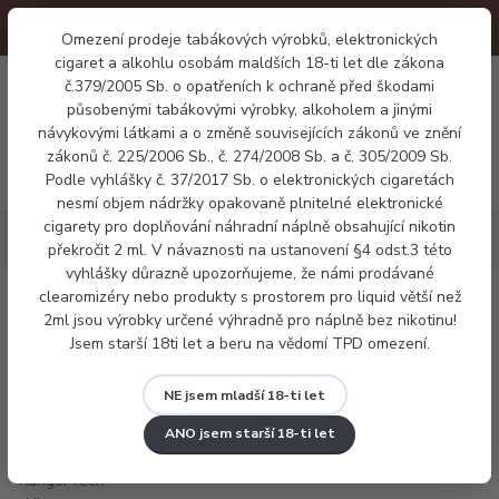
Omezení prodeje tabákových výrobků, elektronických
cigaret a alkohlu osobám maldších 18-ti let dle zákona
0
č.379/2005 Sb. o opatřeních k ochraně před škodami
0 Kč
působenými tabákovými výrobky, alkoholem a jinými
návykovými látkami a o změně souvisejících zákonů ve znění
zákonů č. 225/2006 Sb., č. 274/2008 Sb. a č. 305/2009 Sb.
Menu
Podle vyhlášky č. 37/2017 Sb. o elektronických cigaretách
nesmí objem nádržky opakovaně plnitelné elektronické
cigarety pro doplňování náhradní náplně obsahující nikotin
Elektronické cigarety
KangerTech Ubox rose gold
překročit 2 ml. V návaznosti na ustanovení §4 odst.3 této
vyhlášky důrazně upozorňujeme, že námi prodávané
clearomizéry nebo produkty s prostorem pro liquid větší než
KangerTech Ubox rose gold
2ml jsou výrobky určené výhradně pro náplně bez nikotinu!
Jsem starší 18ti let a beru na vědomí TPD omezení.
NE jsem mladší 18-ti let
ANO jsem starší 18-ti let