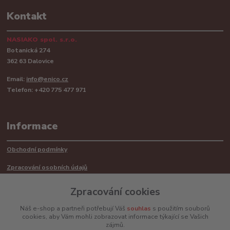
Kontakt
NASIAKO spol. s.r.o.
Botanická 274
362 63 Dalovice
Email:
info@enico.cz
Telefon: +420 775 477 971
Informace
Obchodní podmínky
Zpracování osobních údajů
Reklamační řád
Zpracování cookies
Recyklace barerií
Náš e-shop a partneři potřebují Váš
souhlas
s použitím souborů
cookies, aby Vám mohli zobrazovat informace týkající se Vašich
Mimosoudní řešení sporů ADR
zájmů.