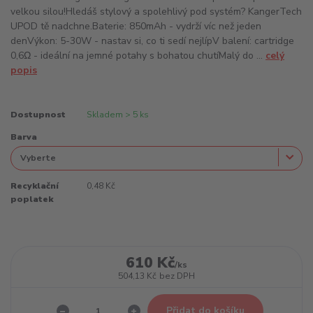
velkou silou!Hledáš stylový a spolehlivý pod systém? KangerTech
UPOD tě nadchne.Baterie: 850mAh - vydrží víc než jeden
denVýkon: 5-30W - nastav si, co ti sedí nejlípV balení: cartridge
0,6Ω - ideální na jemné potahy s bohatou chutíMalý do ...
celý
popis
Dostupnost
Skladem > 5 ks
Barva
Recyklační
0,48 Kč
poplatek
610 Kč
/
ks
504,13 Kč
bez DPH
Přidat do košíku