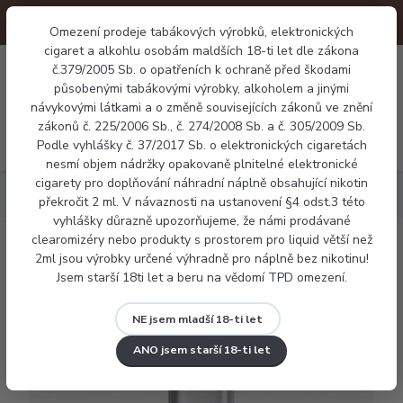
Omezení prodeje tabákových výrobků, elektronických
cigaret a alkohlu osobám maldších 18-ti let dle zákona
0
č.379/2005 Sb. o opatřeních k ochraně před škodami
0 Kč
působenými tabákovými výrobky, alkoholem a jinými
návykovými látkami a o změně souvisejících zákonů ve znění
zákonů č. 225/2006 Sb., č. 274/2008 Sb. a č. 305/2009 Sb.
Menu
Podle vyhlášky č. 37/2017 Sb. o elektronických cigaretách
nesmí objem nádržky opakovaně plnitelné elektronické
cigarety pro doplňování náhradní náplně obsahující nikotin
Elektronické cigarety
Pod systémy
KangerTech Upod
překročit 2 ml. V návaznosti na ustanovení §4 odst.3 této
vyhlášky důrazně upozorňujeme, že námi prodávané
clearomizéry nebo produkty s prostorem pro liquid větší než
KangerTech Upod
2ml jsou výrobky určené výhradně pro náplně bez nikotinu!
Jsem starší 18ti let a beru na vědomí TPD omezení.
NE jsem mladší 18-ti let
ANO jsem starší 18-ti let