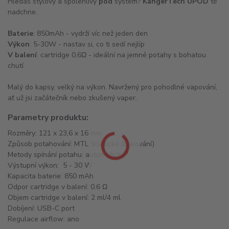
Hledáš stylový a spolehlivý
pod
systém?
KangerTech UPOD
tě
nadchne.
Baterie
: 850mAh - vydrží víc než jeden den
Výkon
: 5-30W - nastav si, co ti sedí nejlíp
V balení
: cartridge 0,6Ω - ideální na jemné potahy s bohatou
chutí
Malý do kapsy, velký na výkon. Navržený pro pohodlné vapování,
ať už jsi začátečník nebo zkušený vaper.
Parametry produktu:
Rozměry: 121 x 23,6 x 16 mm
Způsob potahování: MTL (klasické šlukování)
Metody spínání potahu: automatické
Výstupní výkon: 5 - 30 W
Kapacita baterie: 850 mAh
Odpor cartridge v balení: 0.6 Ω
Objem cartridge v balení: 2 ml/4 ml
Dobíjení: USB-C port
Regulace airflow: ano