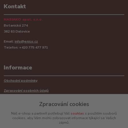
Kontakt
NASIAKO spol. s.r.o.
Botanická 274
362 63 Dalovice
Email:
info@enico.cz
Telefon: +420 775 477 971
Informace
Obchodní podmínky
Zpracování osobních údajů
Reklamační řád
Zpracování cookies
Recyklace barerií
Náš e-shop a partneři potřebují Váš
souhlas
s použitím souborů
cookies, aby Vám mohli zobrazovat informace týkající se Vašich
Mimosoudní řešení sporů ADR
zájmů.