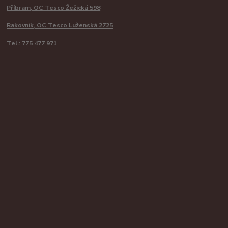
Příbram, OC Tesco Žežická 598
Rakovník, OC Tesco Luženská 2725
Tel.: 775 477 971