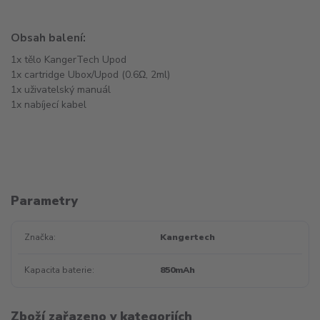
Obsah balení:
1x tělo KangerTech Upod
1x cartridge Ubox/Upod (0.6Ω, 2ml)
1x uživatelský manuál
1x nabíjecí kabel
Parametry
Značka
Kangertech
Kapacita baterie
850mAh
Zboží zařazeno v kategoriích