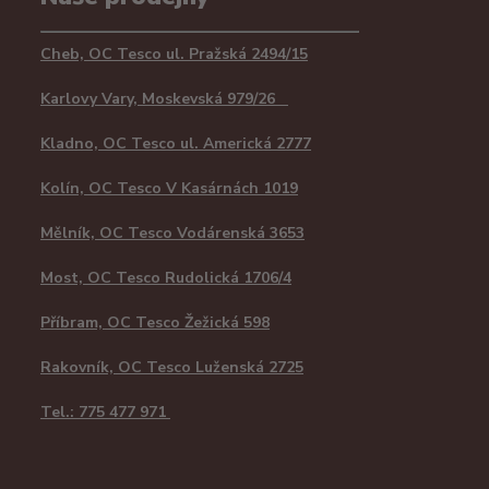
Cheb, OC Tesco ul. Pražská 2494/15
Karlovy Vary, Moskevská 979/26
Kladno, OC Tesco ul. Americká 2777
Kolín, OC Tesco V Kasárnách 1019
Mělník, OC Tesco Vodárenská 3653
Most, OC Tesco Rudolická 1706/4
Příbram, OC Tesco Žežická 598
Rakovník, OC Tesco Luženská 2725
Tel.: 775 477 971