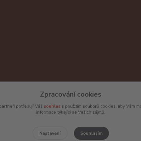
Zpracování cookies
artneři potřebují Váš
souhlas
s použitím souborů cookies, aby Vám mo
informace týkající se Vašich zájmů.
Souhlasím
Nastavení