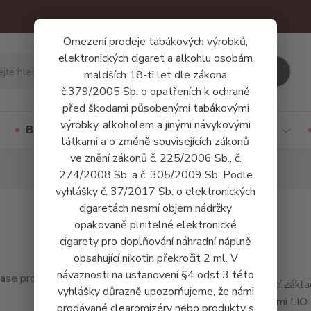
Omezení prodeje tabákových výrobků,
elektronických cigaret a alkohlu osobám
Hledat
maldších 18-ti let dle zákona
č.379/2005 Sb. o opatřeních k ochraně
před škodami působenými tabákovými
výrobky, alkoholem a jinými návykovými
Báze a příchutě
Jednorázové cigarety
látkami a o změně souvisejících zákonů
ve znění zákonů č. 225/2006 Sb., č.
274/2008 Sb. a č. 305/2009 Sb. Podle
vyhlášky č. 37/2017 Sb. o elektronických
cigaretách nesmí objem nádržky
opakovaně plnitelné elektronické
cigarety pro doplňování náhradní náplně
obsahující nikotin překročit 2 ml. V
návaznosti na ustanovení §4 odst.3 této
Nabíjecí zákl
vyhlášky důrazně upozorňujeme, že námi
náplněmi LIO
prodávané clearomizéry nebo produkty s