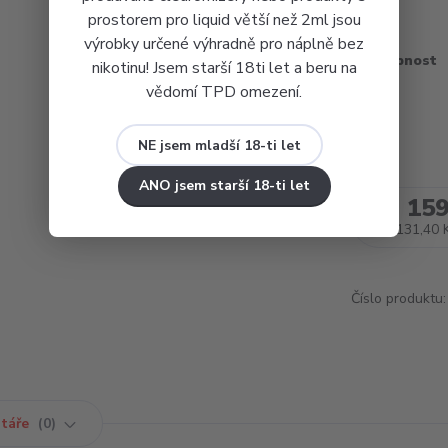
prostorem pro liquid větší než 2ml jsou
výrobky určené výhradně pro náplně bez
Dostupnost
nikotinu! Jsem starší 18ti let a beru na
vědomí TPD omezení.
Barva
NE jsem mladší 18-ti let
ANO jsem starší 18-ti let
159
131,40 
Číslo produktu:
táře
0