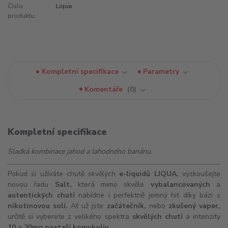
Číslo
Liqua
produktu:
Kompletní specifikace
Parametry
Komentáře
0
Kompletní specifikace
Sladká kombinace jahod a lahodného banánu.
Pokud si užíváte chutě skvělých
e-liquidů
LIQUA,
vyzkoušejte
novou řadu
Salt,
která mimo skvěle
vybalancovaných
a
autentických chutí
nabídne i perfektně jemný hit díky bázi s
nikotinovou solí.
Ať už jste
začátečník,
nebo
zkušený vaper,
určitě si vyberete z velikého spektra
skvělých chutí
a intenzity
10
a
20mg postačí komukoliv.