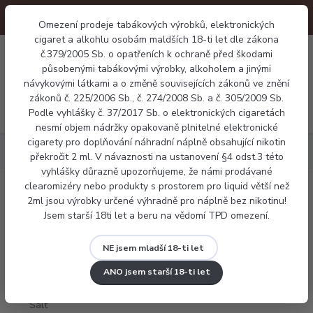
Omezení prodeje tabákových výrobků, elektronických
cigaret a alkohlu osobám maldších 18-ti let dle zákona
0
č.379/2005 Sb. o opatřeních k ochraně před škodami
0 Kč
působenými tabákovými výrobky, alkoholem a jinými
návykovými látkami a o změně souvisejících zákonů ve znění
zákonů č. 225/2006 Sb., č. 274/2008 Sb. a č. 305/2009 Sb.
Menu
Podle vyhlášky č. 37/2017 Sb. o elektronických cigaretách
nesmí objem nádržky opakovaně plnitelné elektronické
cigarety pro doplňování náhradní náplně obsahující nikotin
Náplně
LIQUA Salt Strawberry Banana 10ml
překročit 2 ml. V návaznosti na ustanovení §4 odst.3 této
vyhlášky důrazně upozorňujeme, že námi prodávané
clearomizéry nebo produkty s prostorem pro liquid větší než
LIQUA Salt Strawberry Banana 10ml
2ml jsou výrobky určené výhradně pro náplně bez nikotinu!
Jsem starší 18ti let a beru na vědomí TPD omezení.
NE jsem mladší 18-ti let
ANO jsem starší 18-ti let