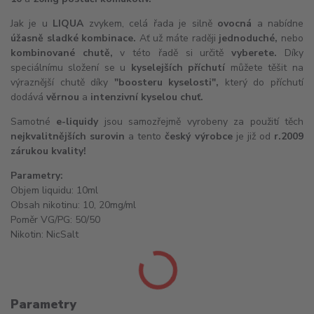
Jak je u
LIQUA
zvykem, celá řada je silně
ovocná
a nabídne
úžasně sladké kombinace.
Ať už máte raději
jednoduché,
nebo
kombinované chutě,
v této řadě si určitě
vyberete.
Díky
speciálnímu složení se u
kyselejších příchutí
můžete těšit na
výraznější chutě díky
"boosteru kyselosti",
který do příchutí
dodává
věrnou
a
intenzivní kyselou chuť.
Samotné
e-liquidy
jsou samozřejmě vyrobeny za použití těch
nejkvalitnějších surovin
a tento
český výrobce
je již od
r.
2009
zárukou kvality!
Parametry:
Objem liquidu: 10ml
Obsah nikotinu: 10, 20mg/ml
Poměr VG/PG: 50/50
Nikotin:
NicSalt
Parametry