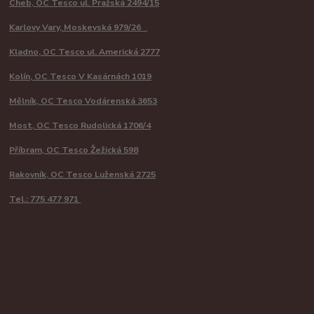
Cheb, OC Tesco ul. Pražská 2494/15
Karlovy Vary, Moskevská 979/26
Kladno, OC Tesco ul. Americká 2777
Kolín, OC Tesco V Kasárnách 1019
Mělník, OC Tesco Vodárenská 3653
Most, OC Tesco Rudolická 1706/4
Příbram, OC Tesco Žežická 598
Rakovník, OC Tesco Luženská 2725
Tel.: 775 477 971