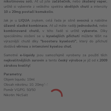
nikotinovou solí.
Ať už jste
začátečník,
nebo
zkušený vaper,
určitě si vyberete z velikého spektra
skvělých chutí
a intenzity
10
a
20mg postačí komukoliv.
Jak je u
LIQUA
zvykem, celá řada je silně
ovocná
a nabídne
úžasně sladké kombinace.
Ať už máte raději
jednoduché,
nebo
kombinované chutě,
v této řadě si určitě
vyberete.
Díky
speciálnímu složení se u
kyselejších příchutí
můžete těšit na
výraznější chutě díky
"boosteru kyselosti",
který do příchutí
dodává
věrnou
a
intenzivní kyselou chuť.
Samotné
e-liquidy
jsou samozřejmě vyrobeny za použití těch
nejkvalitnějších surovin
a tento
český výrobce
je již od
r.
2009
zárukou kvality!
Parametry:
Objem liquidu: 10ml
Obsah nikotinu: 10, 20mg/ml
Poměr VG/PG: 50/50
Nikotin:
NicSalt