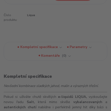
Číslo
Liqua
produktu:
Kompletní specifikace
Parametry
Komentáře
0
Kompletní specifikace
Nevšední kombinace sladkých jahod, malin a výrazných třešní.
Pokud si užíváte chutě skvělých
e-liquidů
LIQUA,
vyzkoušejte
novou řadu
Salt,
která mimo skvěle
vybalancovaných
a
autentických chutí
nabídne i perfektně jemný hit díky bázi s