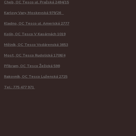
Cheb, OC Tesco ul. Pražská 2494/15
Karlovy Vary, Moskevská 979/26
Kladno, OC Tesco ul. Americká 2777
Kolín, OC Tesco V Kasárnách 1019
Mělník, OC Tesco Vodárenská 3653
Most, OC Tesco Rudolická 1706/4
Příbram, OC Tesco Žežická 598
Rakovník, OC Tesco Luženská 2725
Tel.: 775 477 971