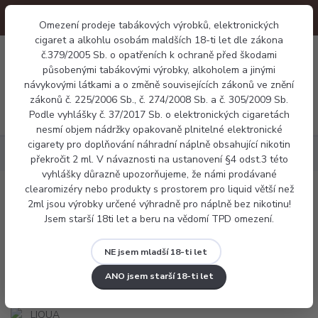
Omezení prodeje tabákových výrobků, elektronických
cigaret a alkohlu osobám maldších 18-ti let dle zákona
0
č.379/2005 Sb. o opatřeních k ochraně před škodami
0 Kč
působenými tabákovými výrobky, alkoholem a jinými
návykovými látkami a o změně souvisejících zákonů ve znění
zákonů č. 225/2006 Sb., č. 274/2008 Sb. a č. 305/2009 Sb.
Menu
Podle vyhlášky č. 37/2017 Sb. o elektronických cigaretách
nesmí objem nádržky opakovaně plnitelné elektronické
cigarety pro doplňování náhradní náplně obsahující nikotin
Náplně
LIQUA Salt Strawberry Cherry Raspberry 10ml
překročit 2 ml. V návaznosti na ustanovení §4 odst.3 této
vyhlášky důrazně upozorňujeme, že námi prodávané
clearomizéry nebo produkty s prostorem pro liquid větší než
LIQUA Salt Strawberry Cherry
2ml jsou výrobky určené výhradně pro náplně bez nikotinu!
Jsem starší 18ti let a beru na vědomí TPD omezení.
Raspberry 10ml
NE jsem mladší 18-ti let
ANO jsem starší 18-ti let