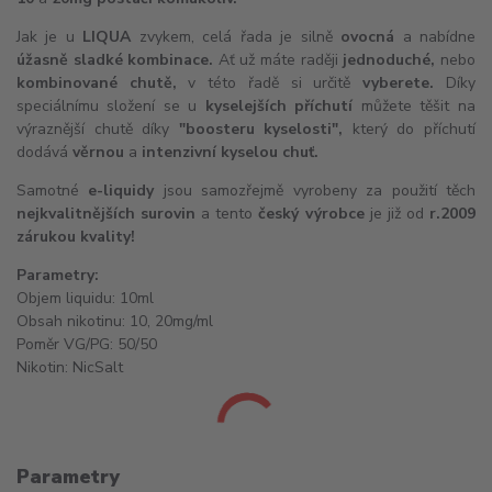
Jak je u
LIQUA
zvykem, celá řada je silně
ovocná
a nabídne
úžasně sladké kombinace.
Ať už máte raději
jednoduché,
nebo
kombinované chutě,
v této řadě si určitě
vyberete.
Díky
speciálnímu složení se u
kyselejších příchutí
můžete těšit na
výraznější chutě díky
"boosteru kyselosti",
který do příchutí
dodává
věrnou
a
intenzivní kyselou chuť.
Samotné
e-liquidy
jsou samozřejmě vyrobeny za použití těch
nejkvalitnějších surovin
a tento
český výrobce
je již od
r.
2009
zárukou kvality!
Parametry:
Objem liquidu: 10ml
Obsah nikotinu: 10, 20mg/ml
Poměr VG/PG: 50/50
Nikotin:
NicSalt
Parametry