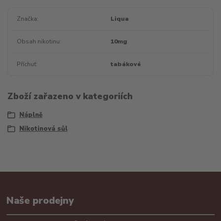
Značka
Liqua
Obsah nikotinu
10mg
Příchuť
tabákové
Zboží zařazeno v kategoriích
Náplně
Nikotinová sůl
Naše prodejny