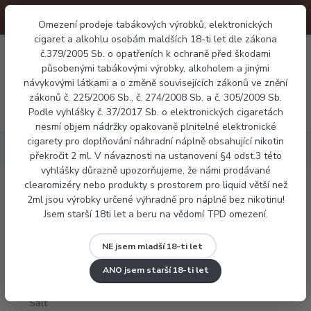
Omezení prodeje tabákových výrobků, elektronických
cigaret a alkohlu osobám maldších 18-ti let dle zákona
0
č.379/2005 Sb. o opatřeních k ochraně před škodami
0 Kč
působenými tabákovými výrobky, alkoholem a jinými
návykovými látkami a o změně souvisejících zákonů ve znění
zákonů č. 225/2006 Sb., č. 274/2008 Sb. a č. 305/2009 Sb.
Menu
Podle vyhlášky č. 37/2017 Sb. o elektronických cigaretách
nesmí objem nádržky opakovaně plnitelné elektronické
cigarety pro doplňování náhradní náplně obsahující nikotin
Náplně
LIQUA Salt Traditional Tobacco 10ml
překročit 2 ml. V návaznosti na ustanovení §4 odst.3 této
vyhlášky důrazně upozorňujeme, že námi prodávané
clearomizéry nebo produkty s prostorem pro liquid větší než
LIQUA Salt Traditional Tobacco 10ml
2ml jsou výrobky určené výhradně pro náplně bez nikotinu!
Jsem starší 18ti let a beru na vědomí TPD omezení.
NE jsem mladší 18-ti let
ANO jsem starší 18-ti let