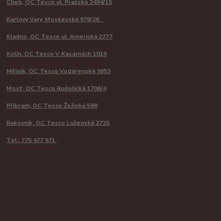
Cheb, OC Tesco ul. Pražská 2494/15
Karlovy Vary, Moskevská 979/26
Kladno, OC Tesco ul. Americká 2777
Kolín, OC Tesco V Kasárnách 1019
Mělník, OC Tesco Vodárenská 3653
Most, OC Tesco Rudolická 1706/4
Příbram, OC Tesco Žežická 598
Rakovník, OC Tesco Luženská 2725
Tel.: 775 477 971