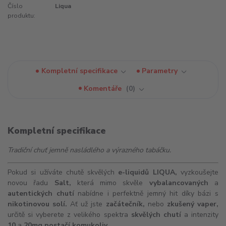
Číslo
Liqua
produktu:
Kompletní specifikace
Parametry
Komentáře
0
Kompletní specifikace
Tradiční chuť jemně nasládlého a výrazného tabáčku.
Pokud si užíváte chutě skvělých
e-liquidů
LIQUA,
vyzkoušejte
novou řadu
Salt,
která mimo skvěle
vybalancovaných
a
autentických chutí
nabídne i perfektně jemný hit díky bázi s
nikotinovou solí.
Ať už jste
začátečník,
nebo
zkušený vaper,
určitě si vyberete z velikého spektra
skvělých chutí
a intenzity
10
a
20mg postačí komukoliv.