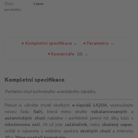
Číslo
Liqua
produktu:
Kompletní specifikace
Parametry
Komentáře
0
Kompletní specifikace
Perfektní chuť kořeněného orientálního tabáčku.
Pokud si užíváte chutě skvělých
e-liquidů
LIQUA,
vyzkoušejte
novou řadu
Salt,
která mimo skvěle
vybalancovaných
a
autentických chutí
nabídne i perfektně jemný hit díky bázi s
nikotinovou solí.
Ať už jste
začátečník,
nebo
zkušený vaper,
určitě si vyberete z velikého spektra
skvělých chutí
a intenzity
10
a
20mg postačí komukoliv.