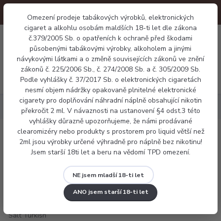
Omezení prodeje tabákových výrobků, elektronických
cigaret a alkohlu osobám maldších 18-ti let dle zákona
0
č.379/2005 Sb. o opatřeních k ochraně před škodami
0 Kč
působenými tabákovými výrobky, alkoholem a jinými
návykovými látkami a o změně souvisejících zákonů ve znění
zákonů č. 225/2006 Sb., č. 274/2008 Sb. a č. 305/2009 Sb.
Menu
Podle vyhlášky č. 37/2017 Sb. o elektronických cigaretách
nesmí objem nádržky opakovaně plnitelné elektronické
cigarety pro doplňování náhradní náplně obsahující nikotin
Náplně
LIQUA Salt Turkish Tobacco 10ml
překročit 2 ml. V návaznosti na ustanovení §4 odst.3 této
vyhlášky důrazně upozorňujeme, že námi prodávané
clearomizéry nebo produkty s prostorem pro liquid větší než
LIQUA Salt Turkish Tobacco 10ml
2ml jsou výrobky určené výhradně pro náplně bez nikotinu!
Jsem starší 18ti let a beru na vědomí TPD omezení.
NE jsem mladší 18-ti let
ANO jsem starší 18-ti let