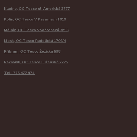
Kladno, OC Tesco ul. Americká 2777
Kolín, OC Tesco V Kasárnách 1019
Mělník, OC Tesco Vodárenská 3653
Most, OC Tesco Rudolická 1706/4
Příbram, OC Tesco Žežická 598
Rakovník, OC Tesco Luženská 2725
Tel.: 775 477 971