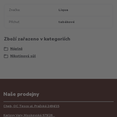
Značka
Liqua
Příchuť
tabákové
Zboží zařazeno v kategoriích
Náplně
Nikotinová sůl
Naše prodejny
Cheb, OC Tesco ul. Pražská 2494/15
Karlovy Vary, Moskevská 979/26