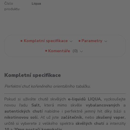
Číslo
Liqua
produktu:
Kompletní specifikace
Parametry
Komentáře
0
Kompletní specifikace
Perfektní chuť kořeněného orientálního tabáčku.
Pokud si užíváte chutě skvělých
e-liquidů
LIQUA,
vyzkoušejte
novou řadu
Salt,
která mimo skvěle
vybalancovaných
a
autentických chutí
nabídne i perfektně jemný hit díky bázi s
nikotinovou solí.
Ať už jste
začátečník,
nebo
zkušený vaper,
určitě si vyberete z velikého spektra
skvělých chutí
a intenzity
10
a
20mg postačí komukoliv.