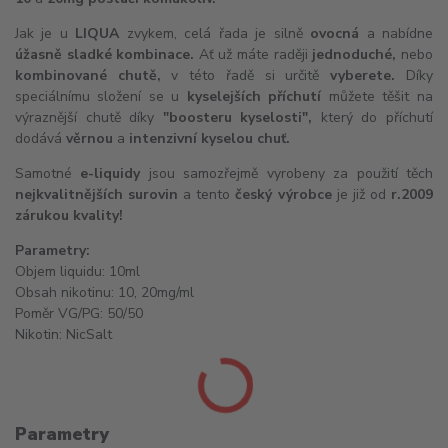
Jak je u
LIQUA
zvykem, celá řada je silně
ovocná
a nabídne
úžasně sladké kombinace.
Ať už máte raději
jednoduché,
nebo
kombinované chutě,
v této řadě si určitě
vyberete.
Díky
speciálnímu složení se u
kyselejších příchutí
můžete těšit na
výraznější chutě díky
"boosteru kyselosti",
který do příchutí
dodává
věrnou
a
intenzivní kyselou chuť.
Samotné
e-liquidy
jsou samozřejmě vyrobeny za použití těch
nejkvalitnějších surovin
a tento
český výrobce
je již od
r.
2009
zárukou kvality!
Parametry:
Objem liquidu: 10ml
Obsah nikotinu: 10, 20mg/ml
Poměr VG/PG: 50/50
Nikotin:
NicSalt
Parametry