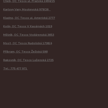
Cheb, OC Tesco ul. Pražská 2494/15
Karlovy Vary, Moskevská 979/26
Kladno, OC Tesco ul. Americká 2777
Kolín, OC Tesco V Kasárnách 1019
Mělník, OC Tesco Vodárenská 3653
Most, OC Tesco Rudolická 1706/4
Příbram, OC Tesco Žežická 598
Rakovník, OC Tesco Luženská 2725
Tel.: 775 477 971