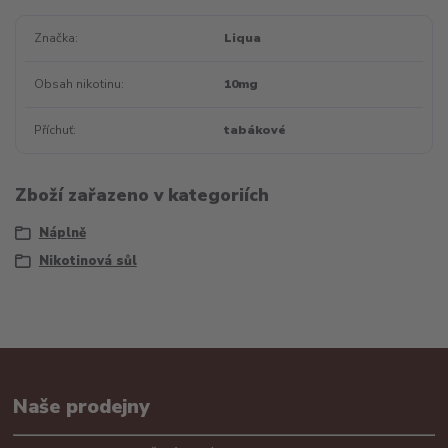
Značka
Liqua
Obsah nikotinu
10mg
Příchuť
tabákové
Zboží zařazeno v kategoriích
Náplně
Nikotinová sůl
Naše prodejny