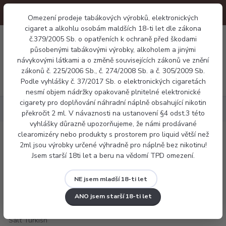
Omezení prodeje tabákových výrobků, elektronických
cigaret a alkohlu osobám maldších 18-ti let dle zákona
0
č.379/2005 Sb. o opatřeních k ochraně před škodami
0 Kč
působenými tabákovými výrobky, alkoholem a jinými
návykovými látkami a o změně souvisejících zákonů ve znění
zákonů č. 225/2006 Sb., č. 274/2008 Sb. a č. 305/2009 Sb.
Menu
Podle vyhlášky č. 37/2017 Sb. o elektronických cigaretách
nesmí objem nádržky opakovaně plnitelné elektronické
cigarety pro doplňování náhradní náplně obsahující nikotin
Náplně
LIQUA Salt Turkish Tobacco 10ml
překročit 2 ml. V návaznosti na ustanovení §4 odst.3 této
vyhlášky důrazně upozorňujeme, že námi prodávané
clearomizéry nebo produkty s prostorem pro liquid větší než
LIQUA Salt Turkish Tobacco 10ml
2ml jsou výrobky určené výhradně pro náplně bez nikotinu!
Jsem starší 18ti let a beru na vědomí TPD omezení.
NE jsem mladší 18-ti let
ANO jsem starší 18-ti let