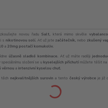
zkoušejte novou řadu
Salt,
která mimo skvěle
vybalanco
zi s
nikotinovou solí.
Ať už jste
začátečník,
nebo
zkušený va
10
a
20mg postačí komukoliv.
ídne
úžasně sladké kombinace.
Ať už máte raději
jednodu
 speciálnímu složení se u
kyselejších příchutí
můžete těšit na 
vá
věrnou
a
intenzivní kyselou chuť.
í těch
nejkvalitnějších surovin
a tento
český výrobce
je již