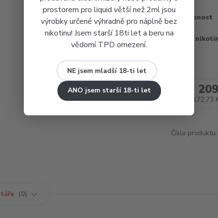
prostorem pro liquid větší než 2ml jsou
Dostupnost
výrobky určené výhradně pro náplně bez
nikotinu! Jsem starší 18ti let a beru na
Obsah nikoti
vědomí TPD omezení.
NE jsem mladší 18-ti let
209
ANO jsem starší 18-ti let
172,73 
Číslo produktu:
táře
0