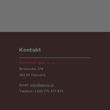
Kontakt
NASIAKO spol. s.r.o.
Botanická 274
362 63 Dalovice
Email:
info@enico.cz
Telefon: +420 775 477 971