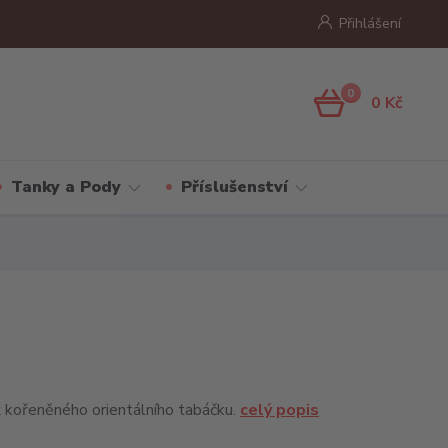
Přihlášení
0
0 Kč
Tanky a Pody
Příslušenství
ť kořeněného orientálního tabáčku.
celý popis