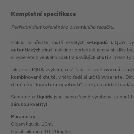
Kompletní specifikace
Perfektní chuť kořeněného orientálního tabáčku.
Pokud si užíváte chutě skvělých
e-liquidů
LIQUA,
vy
autentických chutí
nabídne i perfektně jemný hit díky bá
si vyberete z velikého spektra
skvělých chutí
a intenzity
Jak je u
LIQUA
zvykem, celá řada je silně
ovocná
a nab
kombinované chutě,
v této řadě si určitě
vyberete.
Díky
chutě díky
"boosteru kyselosti",
který do příchutí dodá
Samotné
e-liquidy
jsou samozřejmě vyrobeny za použit
zárukou kvality!
Parametry:
Objem liquidu: 10ml
Obsah nikotinu: 10, 20mg/ml