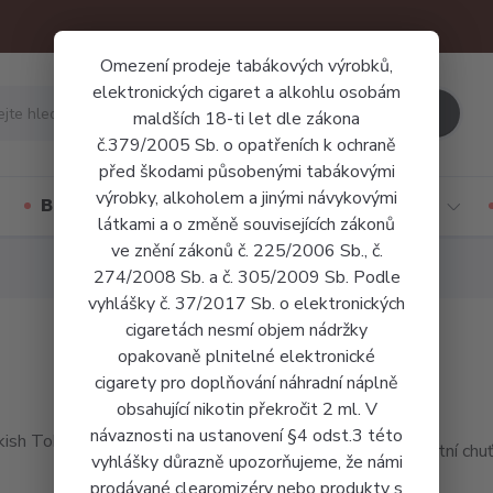
Omezení prodeje tabákových výrobků,
elektronických cigaret a alkohlu osobám
Hledat
maldších 18-ti let dle zákona
č.379/2005 Sb. o opatřeních k ochraně
před škodami působenými tabákovými
výrobky, alkoholem a jinými návykovými
Báze a příchutě
Jednorázové cigarety
látkami a o změně souvisejících zákonů
ve znění zákonů č. 225/2006 Sb., č.
274/2008 Sb. a č. 305/2009 Sb. Podle
vyhlášky č. 37/2017 Sb. o elektronických
cigaretách nesmí objem nádržky
opakovaně plnitelné elektronické
cigarety pro doplňování náhradní náplně
obsahující nikotin překročit 2 ml. V
návaznosti na ustanovení §4 odst.3 této
Perfektní chu
vyhlášky důrazně upozorňujeme, že námi
prodávané clearomizéry nebo produkty s