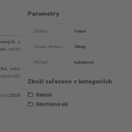
Parametry
Značka
Liqua
vaných
a
Obsah nikotinu
20mg
per,
určitě
Příchuť
tabákové
ché,
nebo
výraznější
Zboží zařazeno v kategoriích
Náplně
 od
r.
2009
Nikotinová sůl