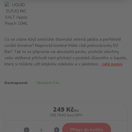
Co se stane když smícháte šťavnatá zelená jablka a perfektně
uzrálé broskve? Naprostá bomba! Máte rádi jednorázovky Elf
Bar? Tak to se připravte na absolutní pecku, protože všechny
vaše oblíbené příchutě nyní přichází v podobě úžasného e-liquidu,
který si můžete užít kdykoliv, kdekoliv a v jakémkol...
celý popis
Dostupnost
Skladem 5 ks
249 Kč
/
ks
205,79 Kč
bez DPH
Přidat do košíku