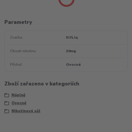
Parametry
Značka
ElfLiq
Obsah nikotinu
20mg
Příchuť
Ovocná
Zboží zařazeno v kategoriích
Náplně
Ovocné
Nikotinová sůl