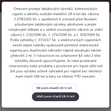
Omezení prodeje tabákových výrobků, elektronických
cigaret a alkohlu osobám maldších 18-ti let dle zákona
0
č.379/2005 Sb. o opatřeních k ochraně před škodami
0 Kč
působenými tabákovými výrobky, alkoholem a jinými
návykovými látkami a o změně souvisejících zákonů ve znění
zákonů č. 225/2006 Sb., č. 274/2008 Sb. a č. 305/2009 Sb.
Menu
Podle vyhlášky č. 37/2017 Sb. o elektronických cigaretách
nesmí objem nádržky opakovaně plnitelné elektronické
cigarety pro doplňování náhradní náplně obsahující nikotin
Náplně
Nikotinová sůl
LIQUID ELFLIQ NIC SALT Apple Peach
překročit 2 ml. V návaznosti na ustanovení §4 odst.3 této
10ML - 20MG
vyhlášky důrazně upozorňujeme, že námi prodávané
clearomizéry nebo produkty s prostorem pro liquid větší než
2ml jsou výrobky určené výhradně pro náplně bez nikotinu!
LIQUID ELFLIQ NIC SALT Apple Peach
Jsem starší 18ti let a beru na vědomí TPD omezení.
10ML - 20MG
NE jsem mladší 18-ti let
ANO jsem starší 18-ti let