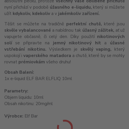
absolutní pecku, protože
všechny vaše oblíbené příchutě
nyní přichází v podobě
úžasného e-liquidu,
který si můžete
užít
kdykoliv, kdekoliv
a v
jakémkoliv zařízení.
Těšit se můžete na tradičně
perfektní chutě,
které jsou
skvěle vybalancované
a nabídnou tak
úžasný
zážitek,
ať už
vapujete občasně, či celý den. Díky použití
nikotinových
solí
se připravte na
jemný nikotinový hit
a
úžasné
vstřebání nikotinu.
Výsledkem je
skvělý vaping,
který
uspokojí i
vaperského matadora
a chutě, které by se mohly
rovnat
prémiovkám
všeho druhu!
Obsah Balení:
1x e-liquid ELF BAR ELFLIQ 10ml
Parametry:
Objem liquidu: 10ml
Obsah nikotinu: 20mg/ml
Výrobce:
Elf Bar