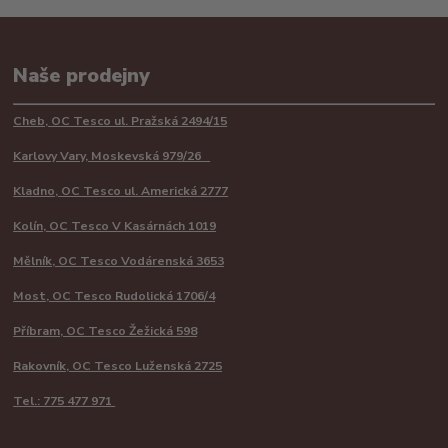
Naše prodejny
Cheb, OC Tesco ul. Pražská 2494/15
Karlovy Vary, Moskevská 979/26
Kladno, OC Tesco ul. Americká 2777
Kolín, OC Tesco V Kasárnách 1019
Mělník, OC Tesco Vodárenská 3653
Most, OC Tesco Rudolická 1706/4
Příbram, OC Tesco Žežická 598
Rakovník, OC Tesco Luženská 2725
Tel.: 775 477 971