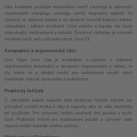
Díky kvalitním použitým materiálům uvnitř cartridge a výborným
vlastnostem zabraňuje cartridge rychlé degradaci náplně. Ta
zůstává ve výborné kvalitě a ve správné hustotě kdykoliv během
uskladnění i během používání. Chuť vašeho e-liquidu tak bude
vždy skvělá, nezkreslená a bohatá. Životnost cartridge je zároveň
mnohem lepší, než u původní verze Ursa V1.
Kompaktní a ergonomické tělo
Lost Vape Ursa Cap je kompaktní e-cigareta s příjemně
ergonomickou konstrukcí a designem inspirovaným u rtěnky na
rty. Jedná se o ideální model pro každodenní využití, který
kombinuje stylové zpracování a praktičnost.
Praktický řetízek
V základním balení najdete také praktický řetízek, kterým lze
pohodlně uchytit krytku k tělu e-cigarety, aby se vám neztratila
při používání. Pro uchycení řetízku poslouží dvě poutka v boční
části. Praktické řešení pro každodenní použití a zároveň také
stylový módní doplněk celého zařízení.