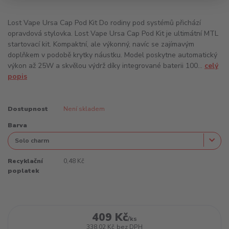
Lost Vape Ursa Cap Pod Kit Do rodiny pod systémů přichází
opravdová stylovka. Lost Vape Ursa Cap Pod Kit je ultimátní MTL
startovací kit. Kompaktní, ale výkonný, navíc se zajímavým
doplňkem v podobě krytky náustku. Model poskytne automatický
výkon až 25W a skvělou výdrž díky integrované baterii 100...
celý
popis
Dostupnost
Není skladem
Barva
Recyklační
0,48 Kč
poplatek
409 Kč
/
ks
338,02 Kč
bez DPH