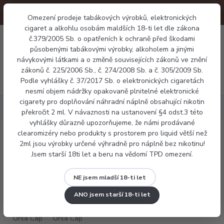
Omezení prodeje tabákových výrobků, elektronických
cigaret a alkohlu osobám maldších 18-ti let dle zákona
0
č.379/2005 Sb. o opatřeních k ochraně před škodami
0 Kč
působenými tabákovými výrobky, alkoholem a jinými
návykovými látkami a o změně souvisejících zákonů ve znění
zákonů č. 225/2006 Sb., č. 274/2008 Sb. a č. 305/2009 Sb.
Menu
Podle vyhlášky č. 37/2017 Sb. o elektronických cigaretách
nesmí objem nádržky opakovaně plnitelné elektronické
cigarety pro doplňování náhradní náplně obsahující nikotin
Elektronické cigarety
Lost Vape Ursa Cap
překročit 2 ml. V návaznosti na ustanovení §4 odst.3 této
vyhlášky důrazně upozorňujeme, že námi prodávané
clearomizéry nebo produkty s prostorem pro liquid větší než
Lost Vape Ursa Cap
2ml jsou výrobky určené výhradně pro náplně bez nikotinu!
Jsem starší 18ti let a beru na vědomí TPD omezení.
NE jsem mladší 18-ti let
ANO jsem starší 18-ti let