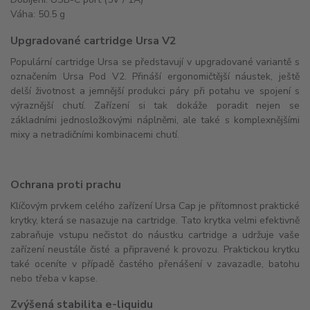
Váha: 50.5 g
Upgradované cartridge Ursa V2
Populární cartridge Ursa se představují v upgradované variantě s
označením Ursa Pod V2. Přináší ergonomičtější náustek, ještě
delší životnost a jemnější produkci páry při potahu ve spojení s
výraznější chutí. Zařízení si tak dokáže poradit nejen se
základními jednosložkovými náplněmi, ale také s komplexnějšími
mixy a netradičními kombinacemi chutí.
Ochrana proti prachu
Klíčovým prvkem celého zařízení Ursa Cap je přítomnost praktické
krytky, která se nasazuje na cartridge. Tato krytka velmi efektivně
zabraňuje vstupu nečistot do náustku cartridge a udržuje vaše
zařízení neustále čisté a připravené k provozu. Praktickou krytku
také oceníte v případě častého přenášení v zavazadle, batohu
nebo třeba v kapse.
Zvýšená stabilita e-liquidu