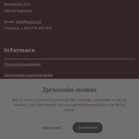
Botanická 274
362 63 Dalovice
Email:
info@enico.cz
Telefon: +420 775 477 971
Informace
Obchodní podmínky
Zpracování osobních údajů
Reklamační řád
Zpracování cookies
Recyklace barerií
Náš e-shop a partneři potřebují Váš
souhlas
s použitím souborů
cookies, aby Vám mohli zobrazovat informace týkající se Vašich
Mimosoudní řešení sporů ADR
zájmů.
Souhlasím
Nastavení