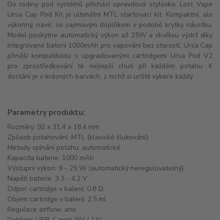
Do rodiny pod systémů přichází opravdová stylovka. Lost Vape
Ursa Cap Pod Kit je ultimátní MTL startovací kit. Kompaktní, ale
výkonný, navíc se zajímavým doplňkem v podobě krytky náustku.
Model poskytne automatický výkon až 25W a skvělou výdrž díky
integrované baterii 1000mAh pro vapování bez starostí. Ursa Cap
přináší kompatibilitu s upgradovanými cartridgemi Ursa Pod V2
pro zprostředkování té nejlepší chuti při každém potahu. K
dostání je v krásných barvách, z nichž si určitě vybere každý.
Parametry produktu:
Rozměry: 92 x 31.4 x 18.4 mm
Způsob potahování: MTL (klasické šlukování)
Metody spínání potahu: automatické
Kapacita baterie: 1000 mAh
Výstupní výkon: 9 - 25 W (automatický neregulovatelný)
Napětí baterie: 3.3 - 4.2 V
Odpor cartridge v balení: 0.8 Ω
Objem cartridge v balení: 2.5 ml
Regulace airflow: ano
Dobíjení: USB-C port (5V / 1A)