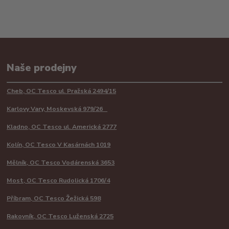
Naše prodejny
Cheb, OC Tesco ul. Pražská 2494/15
Karlovy Vary, Moskevská 979/26
Kladno, OC Tesco ul. Americká 2777
Kolín, OC Tesco V Kasárnách 1019
Mělník, OC Tesco Vodárenská 3653
Most, OC Tesco Rudolická 1706/4
Příbram, OC Tesco Žežická 598
Rakovník, OC Tesco Luženská 2725