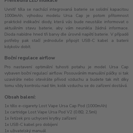
Přehledná LED indikace
Uvnitř těla se nachází integrovaná baterie se solidní kapacitou
1000mAh, výhodou modelu Ursa Cap je potom přítomnost
praktické indikační diody, která vás bude neustále informovat o
aktuálním stavu baterie, aby vám neunikla žádná informace.
Dioda nabídne hned tři barvy dle úrovně napětí baterie. V případě
potřeby pak stačí jednoduše připojit USB-C kabel a baterii
kdykoliv dobít.
Boční regulace airflow
Pro nastavení optimální tuhosti potahu je model Ursa Cap
vybaven boční regulací airflow. Posouváním manuální páčky si tak
uzavíráte nebo otevíráte přívod vzduchu a budete tak mít díky
tomu vždy kontrolu nad tím, kolik vzduchu se do zařízení dostává.
Obsah balení:
1x tělo e-cigarety Lost Vape Ursa Cap Pod (1000mAh)
1x cartridge Lost Vape Ursa Pod V2 (0.8Ω, 2,5ml)
1x řetízek pro uchycení krytky zařízení
1x USB-C kabel pro dobíjení
1x uživatelský manuál