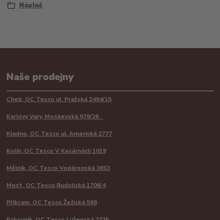
Náplně
Naše prodejny
Cheb, OC Tesco ul. Pražská 2494/15
Karlovy Vary, Moskevská 979/26
Kladno, OC Tesco ul. Americká 2777
Kolín, OC Tesco V Kasárnách 1019
Mělník, OC Tesco Vodárenská 3653
Most, OC Tesco Rudolická 1706/4
Příbram, OC Tesco Žežická 598
Rakovník, OC Tesco Luženská 2725