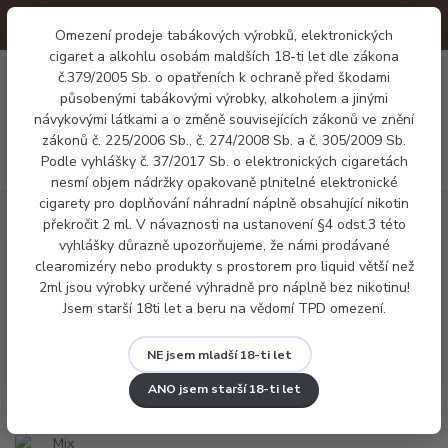
Omezení prodeje tabákových výrobků, elektronických
cigaret a alkohlu osobám maldších 18-ti let dle zákona
0
č.379/2005 Sb. o opatřeních k ochraně před škodami
0 Kč
působenými tabákovými výrobky, alkoholem a jinými
návykovými látkami a o změně souvisejících zákonů ve znění
zákonů č. 225/2006 Sb., č. 274/2008 Sb. a č. 305/2009 Sb.
Menu
Podle vyhlášky č. 37/2017 Sb. o elektronických cigaretách
nesmí objem nádržky opakovaně plnitelné elektronické
cigarety pro doplňování náhradní náplně obsahující nikotin
Náplně
Mix & Go Butter Biscotto 12ml (máslová sušenka)
překročit 2 ml. V návaznosti na ustanovení §4 odst.3 této
vyhlášky důrazně upozorňujeme, že námi prodávané
clearomizéry nebo produkty s prostorem pro liquid větší než
Mix & Go Butter Biscotto 12ml
2ml jsou výrobky určené výhradně pro náplně bez nikotinu!
Jsem starší 18ti let a beru na vědomí TPD omezení.
(máslová sušenka)
NE jsem mladší 18-ti let
ANO jsem starší 18-ti let