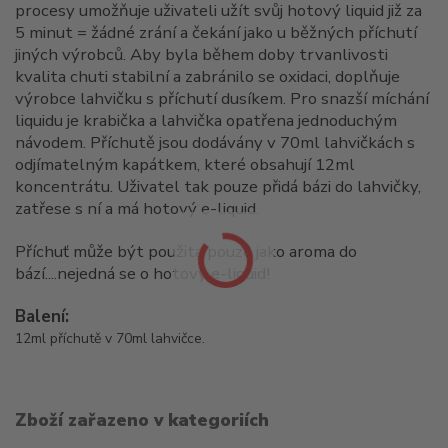
procesy umožňuje uživateli užít svůj hotový liquid již za
5 minut = žádné zrání a čekání jako u běžných příchutí
jiných výrobců. Aby byla během doby trvanlivosti
kvalita chuti stabilní a zabránilo se oxidaci, doplňuje
výrobce lahvičku s příchutí dusíkem.
Pro snazší míchání
liquidu je krabička a lahvička opatřena jednoduchým
návodem. Příchutě jsou dodávány v 70ml lahvičkách s
odjímatelným kapátkem, které obsahují 12ml
koncentrátu. Uživatel tak pouze přidá bázi do lahvičky,
zatřese s ní a má hotový e-liquid.
Příchuť může být použita pouze jako aroma do
bází....nejedná se o hotový e-liquid!
Balení:
12ml příchutě v 70ml lahvičce.
Zboží zařazeno v kategoriích