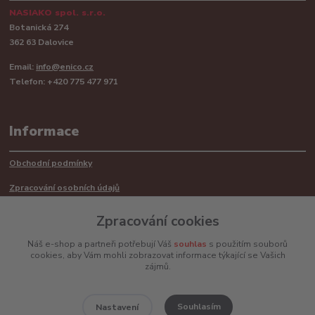
NASIAKO spol. s.r.o.
Botanická 274
362 63 Dalovice
Email:
info@enico.cz
Telefon: +420 775 477 971
Informace
Obchodní podmínky
Zpracování osobních údajů
Reklamační řád
Zpracování cookies
Recyklace barerií
Náš e-shop a partneři potřebují Váš
souhlas
s použitím souborů
cookies, aby Vám mohli zobrazovat informace týkající se Vašich
Mimosoudní řešení sporů ADR
zájmů.
Souhlasím
Nastavení