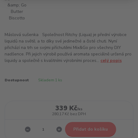
Máslová sušenka Společnost Ritchy (Liqua) je přední výrobce
liquidů na světě, a to díky své jedinečné a čisté chuti. Nyní
přichází na trh se svými příchutěmi Mix&Go pro všechny DIY
nadšence. Při jejich výrobě používá aromata speciálně určená pro
liquidy a společně s kvalitními výrobními proces...
celý popis
Dostupnost
Skladem 1 ks
339 Kč
/
ks
280,17 Kč
bez DPH
Přidat do košíku