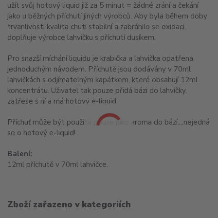
užít svůj hotový liquid již za 5 minut = žádné zrání a čekání
jako u běžných příchutí jiných výrobců. Aby byla během doby
trvanlivosti kvalita chuti stabilní a zabránilo se oxidaci,
doplňuje výrobce lahvičku s příchutí dusíkem.
Pro snazší míchání liquidu je krabička a lahvička opatřena
jednoduchým návodem. Příchutě jsou dodávány v 70ml
lahvičkách s odjímatelným kapátkem, které obsahují 12ml
koncentrátu. Uživatel tak pouze přidá bázi do lahvičky,
zatřese s ní a má hotový e-liquid.
Příchuť může být použita pouze jako aroma do bází....nejedná
se o hotový e-liquid!
Balení:
12ml příchutě v 70ml lahvičce.
Zboží zařazeno v kategoriích