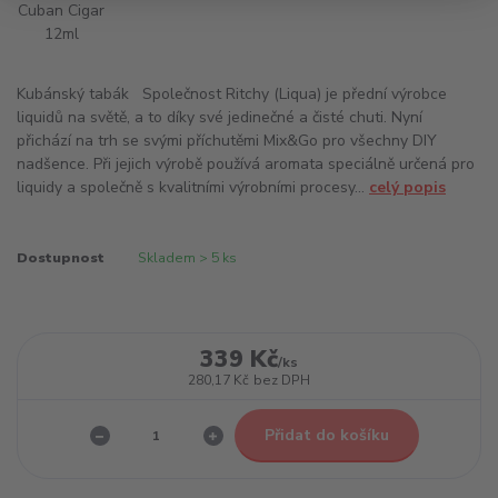
Kubánský tabák Společnost Ritchy (Liqua) je přední výrobce
liquidů na světě, a to díky své jedinečné a čisté chuti. Nyní
přichází na trh se svými příchutěmi Mix&Go pro všechny DIY
nadšence. Při jejich výrobě používá aromata speciálně určená pro
liquidy a společně s kvalitními výrobními procesy...
celý popis
Dostupnost
Skladem > 5 ks
339 Kč
/
ks
280,17 Kč
bez DPH
Přidat do košíku