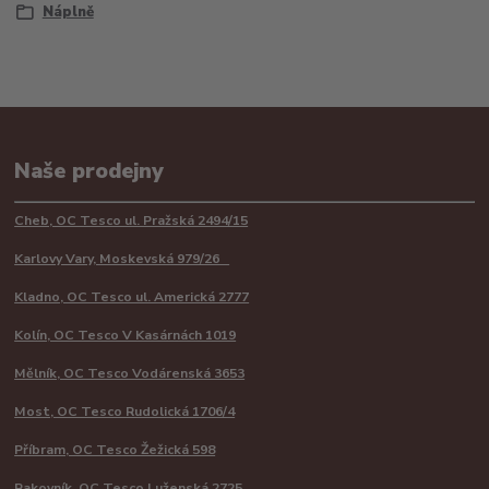
Náplně
Naše prodejny
Cheb, OC Tesco ul. Pražská 2494/15
Karlovy Vary, Moskevská 979/26
Kladno, OC Tesco ul. Americká 2777
Kolín, OC Tesco V Kasárnách 1019
Mělník, OC Tesco Vodárenská 3653
Most, OC Tesco Rudolická 1706/4
Příbram, OC Tesco Žežická 598
Rakovník, OC Tesco Luženská 2725