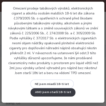
Omezení prodeje tabákových výrobků, elektronických
cigaret a alkohlu osobám maldších 18-ti let dle zákona
0
č.379/2005 Sb. o opatřeních k ochraně před škodami
0 Kč
působenými tabákovými výrobky, alkoholem a jinými
návykovými látkami a o změně souvisejících zákonů ve znění
zákonů č. 225/2006 Sb., č. 274/2008 Sb. a č. 305/2009 Sb.
Menu
Podle vyhlášky č. 37/2017 Sb. o elektronických cigaretách
nesmí objem nádržky opakovaně plnitelné elektronické
cigarety pro doplňování náhradní náplně obsahující nikotin
Náplně
Mix & Go Cuban Cigar 12ml
překročit 2 ml. V návaznosti na ustanovení §4 odst.3 této
vyhlášky důrazně upozorňujeme, že námi prodávané
clearomizéry nebo produkty s prostorem pro liquid větší než
Mix & Go Cuban Cigar 12ml
2ml jsou výrobky určené výhradně pro náplně bez nikotinu!
Jsem starší 18ti let a beru na vědomí TPD omezení.
NE jsem mladší 18-ti let
ANO jsem starší 18-ti let