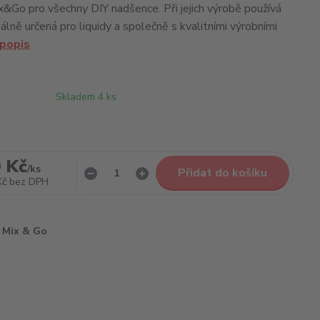
x&Go pro všechny DIY nadšence. Při jejich výrobě používá
lně určená pro liquidy a společně s kvalitními výrobními
 popis
Skladem 4 ks
 Kč
/
ks
Přidat do košíku
Kč
bez DPH
Mix & Go