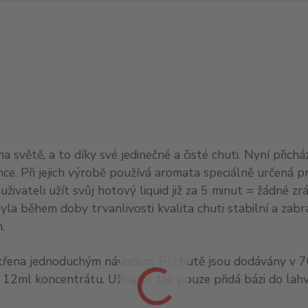
a světě, a to díky své jedinečné a čisté chuti. Nyní přichá
e. Při jejich výrobě používá aromata speciálně určená pr
ivateli užít svůj hotový liquid již za 5 minut = žádné zrá
yla během doby trvanlivosti kvalita chuti stabilní a zabr
.
opatřena jednoduchým návodem. Příchutě jsou dodávány v 
12ml koncentrátu. Uživatel tak pouze přidá bázi do lahv