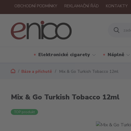
OBCHODNÍ PODMÍNKY
REKLAMAČNÍ ŘÁD
KONTAKTY
Elektronické cigarety
Náplně
Báze a příchutě
Mix & Go Turkish Tobacco 12ml
Mix & Go Turkish Tobacco 12ml
TOP produkt