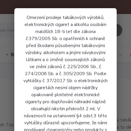
Omezení prodeje tabákových výrobků,
elektronických cigaret a alkohlu osobám
Hledat
maldších 18-ti let dle zákona
č.379/2005 Sb. o opatřeních k ochraně
před škodami působenými tabákovými
výrobky, alkoholem a jinými návykovými
Báze a příchutě
Jednorázové cigarety
látkami a o změně souvisejících zákonů
ve znění zákonů č. 225/2006 Sb., č.
274/2008 Sb. a č. 305/2009 Sb. Podle
vyhlášky č. 37/2017 Sb. o elektronických
cigaretách nesmí objem nádržky
opakovaně plnitelné elektronické
cigarety pro doplňování náhradní náplně
obsahující nikotin překročit 2 ml. V
návaznosti na ustanovení §4 odst.3 této
Turecký tabák
vyhlášky důrazně upozorňujeme, že námi
světě, a to dí
prodávané clearomizéry nebo produkty s