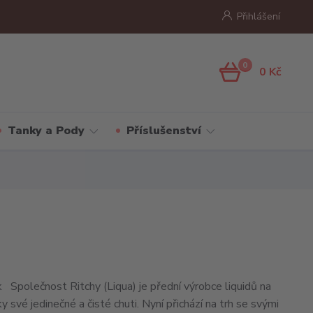
Přihlášení
0
0 Kč
Tanky a Pody
Příslušenství
 Společnost Ritchy (Liqua) je přední výrobce liquidů na
ky své jedinečné a čisté chuti. Nyní přichází na trh se svými