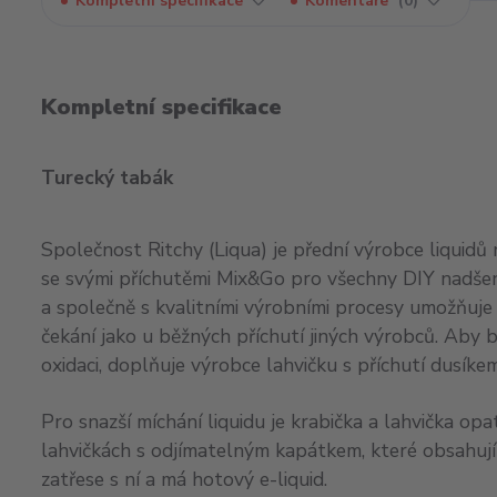
Kompletní specifikace
Komentáře
0
Kompletní specifikace
Turecký tabák
Společnost Ritchy (Liqua) je přední výrobce liquidů n
se svými příchutěmi Mix&Go pro všechny DIY nadšenc
a společně s kvalitními výrobními procesy umožňuje už
čekání jako u běžných příchutí jiných výrobců. Aby b
oxidaci, doplňuje výrobce lahvičku s příchutí dusíkem
Pro snazší míchání liquidu je krabička a lahvička 
lahvičkách s odjímatelným kapátkem, které obsahují 
zatřese s ní a má hotový e-liquid.