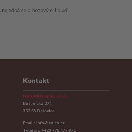
.nejedná se o hotový e-liquid!
Kontakt
NASIAKO spol. s.r.o.
Botanická 274
362 63 Dalovice
Email:
info@enico.cz
Telefon: +420 775 477 971