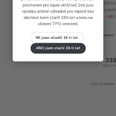
příchutěmi Mi
prostorem pro liquid větší než 2ml jsou
aromata speciá
výrobky určené výhradně pro náplně bez
proces...
celý
nikotinu! Jsem starší 18ti let a beru na
vědomí TPD omezení.
Dostupnost
NE jsem mladší 18-ti let
ANO jsem starší 18-ti let
339
280,17 
Číslo produktu: