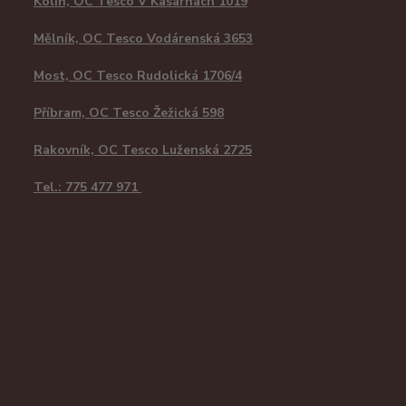
Kolín, OC Tesco V Kasárnách 1019
Mělník, OC Tesco Vodárenská 3653
Most, OC Tesco Rudolická 1706/4
Příbram, OC Tesco Žežická 598
Rakovník, OC Tesco Luženská 2725
Tel.: 775 477 971