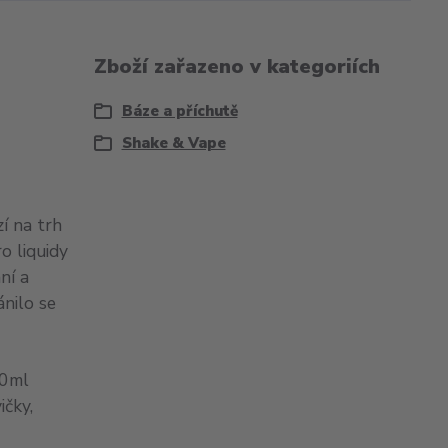
Zboží zařazeno v kategoriích
Báze a příchutě
Shake & Vape
zí na trh
o liquidy
ní a
ánilo se
70ml
ičky,