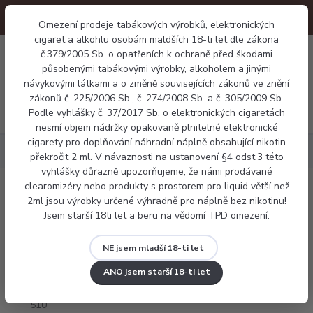
Omezení prodeje tabákových výrobků, elektronických
cigaret a alkohlu osobám maldších 18-ti let dle zákona
0
č.379/2005 Sb. o opatřeních k ochraně před škodami
0 Kč
působenými tabákovými výrobky, alkoholem a jinými
návykovými látkami a o změně souvisejících zákonů ve znění
zákonů č. 225/2006 Sb., č. 274/2008 Sb. a č. 305/2009 Sb.
Menu
Podle vyhlášky č. 37/2017 Sb. o elektronických cigaretách
nesmí objem nádržky opakovaně plnitelné elektronické
cigarety pro doplňování náhradní náplně obsahující nikotin
Příslušenství
Náustek 510 silikonový
překročit 2 ml. V návaznosti na ustanovení §4 odst.3 této
vyhlášky důrazně upozorňujeme, že námi prodávané
clearomizéry nebo produkty s prostorem pro liquid větší než
Náustek 510 silikonový
2ml jsou výrobky určené výhradně pro náplně bez nikotinu!
Jsem starší 18ti let a beru na vědomí TPD omezení.
NE jsem mladší 18-ti let
ANO jsem starší 18-ti let