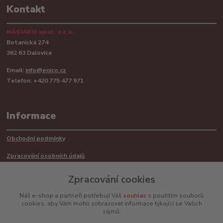
Kontakt
NASIAKO spol. s.r.o.
Botanická 274
362 63 Dalovice
Email:
info@enico.cz
Telefon: +420 775 477 971
Informace
Obchodní podmínky
Zpracování osobních údajů
Reklamační řád
Zpracování cookies
Recyklace barerií
Náš e-shop a partneři potřebují Váš
souhlas
s použitím souborů
cookies, aby Vám mohli zobrazovat informace týkající se Vašich
Mimosoudní řešení sporů ADR
zájmů.