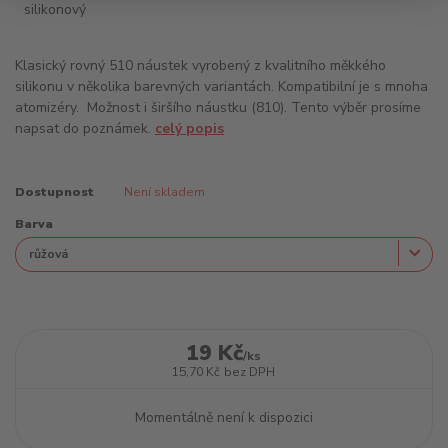
Klasický rovný 510 náustek vyrobený z kvalitního měkkého
silikonu v několika barevných variantách. Kompatibilní je s mnoha
atomizéry. Možnost i širšího náustku (810). Tento výběr prosíme
napsat do poznámek.
celý popis
Dostupnost
Není skladem
Barva
19 Kč
/
ks
15,70 Kč
bez DPH
Momentálně není k dispozici