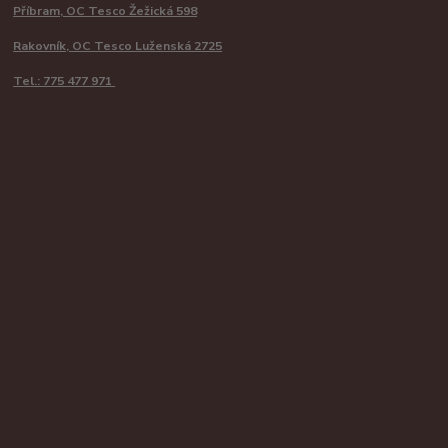
Příbram, OC Tesco Žežická 598
Rakovník, OC Tesco Luženská 2725
Tel.: 775 477 971