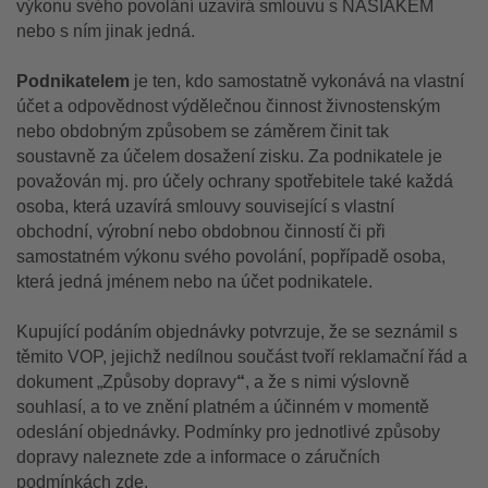
výkonu svého povolání uzavírá smlouvu s NASIAKEM
nebo s ním jinak jedná.
Podnikatelem
je ten, kdo samostatně vykonává na vlastní
účet a odpovědnost výdělečnou činnost živnostenským
nebo obdobným způsobem se záměrem činit tak
soustavně za účelem dosažení zisku. Za podnikatele je
považován mj. pro účely ochrany spotřebitele také každá
osoba, která uzavírá smlouvy související s vlastní
obchodní, výrobní nebo obdobnou činností či při
samostatném výkonu svého povolání, popřípadě osoba,
která jedná jménem nebo na účet podnikatele.
Kupující podáním objednávky potvrzuje, že se seznámil s
těmito VOP, jejichž nedílnou součást tvoří reklamační řád a
dokument „Způsoby dopravy
“
, a že s nimi výslovně
souhlasí, a to ve znění platném a účinném v momentě
odeslání objednávky. Podmínky pro jednotlivé způsoby
dopravy naleznete zde a informace o záručních
podmínkách zde.