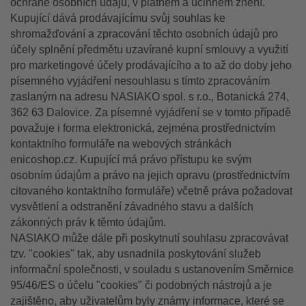
ochraně osobních údajů, v platném a účinném znění.
Kupující dává prodávajícímu svůj souhlas ke
shromažďování a zpracování těchto osobních údajů pro
účely splnění předmětu uzavírané kupní smlouvy a využití
pro marketingové účely prodávajícího a to až do doby jeho
písemného vyjádření nesouhlasu s tímto zpracováním
zaslaným na adresu NASIAKO spol. s r.o., Botanická 274,
362 63 Dalovice. Za písemné vyjádření se v tomto případě
považuje i forma elektronická, zejména prostřednictvím
kontaktního formuláře na webových stránkách
enicoshop.cz. Kupující má právo přístupu ke svým
osobním údajům a právo na jejich opravu (prostřednictvím
citovaného kontaktního formuláře) včetně práva požadovat
vysvětlení a odstranění závadného stavu a dalších
zákonných práv k těmto údajům.
NASIAKO může dále při poskytnutí souhlasu zpracovávat
tzv. "cookies" tak, aby usnadnila poskytování služeb
informační společnosti, v souladu s ustanovením Směrnice
95/46/ES o účelu "cookies" či podobných nástrojů a je
zajištěno, aby uživatelům byly známy informace, které se