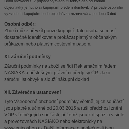
Dobu vyzvednutí v případě vyzvednutí tentýž den od zadání
objednávky je nutno si kupujícím předem domluvit. V případě osobního
vyzvednutí kupujícím bude objednávka rezervována po dobu 3 dnů.
Osobní odběr:
Zboží může převzít pouze kupující. Tato osoba se musí
dostatečně identifikovat a prokázat platným občanským
průkazem nebo platným cestovním pasem.
XI. Záruční podmínky
Záruční podmínky na zboží se řídí Reklamačním řádem
NASIAKA a příslušnými právními předpisy ČR. Jako
záruční list obvykle slouží nákupní doklad
XII. Závěrečná ustanovení
Tyto Všeobecné obchodní podmínky včetně jejich součástí
jsou platné a účinné od 20.03.2015 a ruší předchozí znění
VOP včetně jejích součástí, přičemž jsou k dispozici v sídle
a provozovnách NASIAKO nebo elektronicky na
www.enicoshop.cz Další informace o společnosti jsou