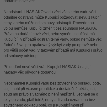
dodáním nové věci.
Neodstraní-li NASIAKO vadu věci včas nebo vadu věci
odmítne odstranit, může Kupující požadovat slevu z kupní
ceny, anebo může od smlouvy odstoupit. Provedenou
volbu nemůže Kupující změnit bez souhlasu NASIAKA.
Právo na dodání nové věci, nebo výměnu součásti má
Kupující i v případě odstranitelné vady, pokud nemůže věc
řádně užívat pro opakovaný výskyt vady po opravě nebo
pro větší počet vad. V takovém případě má Kupující i právo
od smlouvy odstoupit.
Při dodání nové věci vrátí Kupující NASIAKU na její
náklady věc původně dodanou.
Neoznámil-li Kupující vadu bez zbytečného odkladu poté,
co ji mohl při včasné prohlídce a dostatečné péči zjistit,
soud mu právo z vadného plnění nepřizná. Jedná-li se o
skrytou vadu, platí totéž, nebyla-li vada oznámena bez
zbytečného odkladu poté, co ji Kupující mohl při