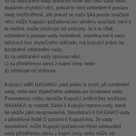
a) na odstranění vady dodáním nové věci bez vady nebo
dodáním chybějící věci, pokud to není vzhledem k povaze
vady nepřiměřené, ale pokud se vada týká pouze součásti
věci, může Kupující požadovat jen výměnu součásti; není-li
to možné, může odstoupit od smlouvy. Je-li to však
vzhledem k povaze vady neúměrné, zejména lze-li vadu
odstranit bez zbytečného odkladu, má kupující právo na
bezplatné odstranění vady;
b) na odstranění vady opravou věci,
c) na přiměřenou slevu z kupní ceny, nebo
d) odstoupit od smlouvy.
Kupující sdělí NASIAKU, jaké právo si zvolil, při oznámení
vady, nebo bez zbytečného odkladu po oznámení vady.
Provedenou volbu nemůže Kupující změnit bez souhlasu
NASIAKA; to neplatí, žádal-li Kupující opravu vady, která
se ukáže jako neopravitelná. Neodstraní-li NASIAKO vady
v přiměřené lhůtě či oznámí-li Kupujícímu, že vady
neodstraní, může Kupující požadovat místo odstranění
vady přiměřenou slevu z kupní ceny, nebo může od