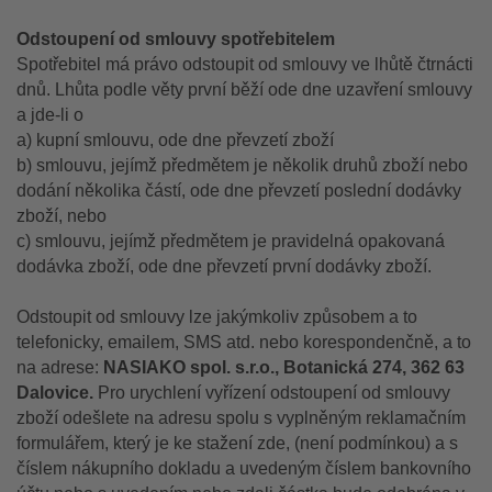
Odstoupení od smlouvy spotřebitelem
Spotřebitel má právo odstoupit od smlouvy ve lhůtě čtrnácti
dnů. Lhůta podle věty první běží ode dne uzavření smlouvy
a jde-li o
a) kupní smlouvu, ode dne převzetí zboží
b) smlouvu, jejímž předmětem je několik druhů zboží nebo
dodání několika částí, ode dne převzetí poslední dodávky
zboží, nebo
c) smlouvu, jejímž předmětem je pravidelná opakovaná
dodávka zboží, ode dne převzetí první dodávky zboží.
Odstoupit
od smlouvy lze jakýmkoliv způsobem a to
telefonicky, emailem, SMS atd. nebo
korespondenčně, a to
na adrese:
NASIAKO spol. s.r.o., Botanická 274, 362 63
Dalovice.
P
ro
urychlení vyřízení odstoupení
od smlouvy
zboží
odešlete
na adresu spolu s
vyplněným reklam
ač
ním
formulářem,
který je ke stažení zde,
(není podmínkou)
a
s
číslem nákupního dokladu a uvedeným číslem bankovního