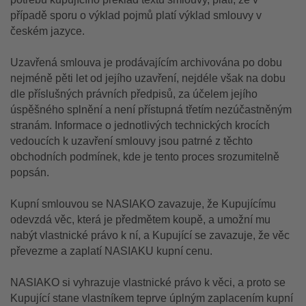
případě sporu o výklad pojmů platí výklad smlouvy v
českém jazyce.
Uzavřená smlouva je prodávajícím archivována po dobu
nejméně pěti let od jejího uzavření, nejdéle však na dobu
dle příslušných právních předpisů, za účelem jejího
úspěšného splnění a není přístupná třetím nezúčastněným
stranám. Informace o jednotlivých technických krocích
vedoucích k uzavření smlouvy jsou patrné z těchto
obchodních podmínek, kde je tento proces srozumitelně
popsán.
Kupní smlouvou se NASIAKO zavazuje, že Kupujícímu
odevzdá věc, která je předmětem koupě, a umožní mu
nabýt vlastnické právo k ní, a Kupující se zavazuje, že věc
převezme a zaplatí NASIAKU kupní cenu.
NASIAKO si vyhrazuje vlastnické právo k věci, a proto se
Kupující stane vlastníkem teprve úplným zaplacením kupní