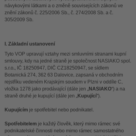
návykovými látkami a o změně souvisejících zákonů ve
znění zákonů č. 225/2006 Sb., č. 274/2008 Sb. a č.
305/2009 Sb.
I. Základní ustanovení
Tyto VOP upravují vztahy mezi smluvními stranami kupní
smlouvy, kdy na jedné straně je společnost NASIAKO spol.
s.r.o
.
, IČ 18250947, DIČ CZ18250947, se sídlem
Botanická 274, 362 63 Dalovice, zapsaná v obchodním
rejstříku vedeném Krajským soudem v Plzni v oddíle C,
vložka 1278 jako prodávající (dále jen „
NASIAKO
“) a na
straně druhé je kupující (dále jen „
Kupující
“).
Kupujícím
je spotřebitel nebo podnikatel.
Spotřebitelem
je každý člověk, který mimo rámec své
podnikatelské činnosti nebo mimo rámec samostatného