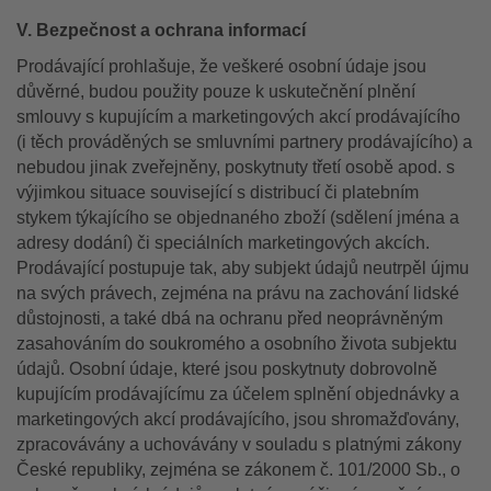
V. Bezpečnost a ochrana informací
Prodávající prohlašuje, že veškeré osobní údaje jsou
důvěrné, budou použity pouze k uskutečnění plnění
smlouvy s kupujícím a marketingových akcí prodávajícího
(i těch prováděných se smluvními partnery prodávajícího) a
nebudou jinak zveřejněny, poskytnuty třetí osobě apod. s
výjimkou situace související s distribucí či platebním
stykem týkajícího se objednaného zboží (sdělení jména a
adresy dodání) či speciálních marketingových akcích.
Prodávající postupuje tak, aby subjekt údajů neutrpěl újmu
na svých právech, zejména na právu na zachování lidské
důstojnosti, a také dbá na ochranu před neoprávněným
zasahováním do soukromého a osobního života subjektu
údajů. Osobní údaje, které jsou poskytnuty dobrovolně
kupujícím prodávajícímu za účelem splnění objednávky a
marketingových akcí prodávajícího, jsou shromažďovány,
zpracovávány a uchovávány v souladu s platnými zákony
České republiky, zejména se zákonem č. 101/2000 Sb., o