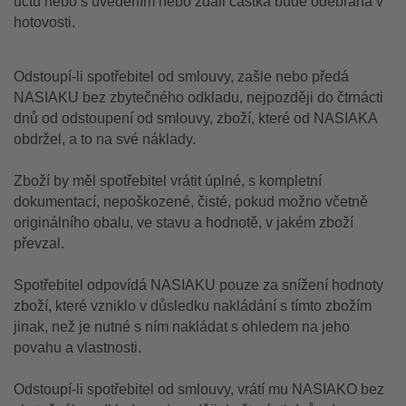
účtu nebo s uvedením nebo zdali částka bude odebrána v
hotovosti.
Odstoupí-li spotřebitel od smlouvy, zašle nebo předá
NASIAKU bez zbytečného odkladu, nejpozději do čtrnácti
dnů od odstoupení od smlouvy, zboží, které od NASIAKA
obdržel, a to na své náklady.
Zboží by měl spotřebitel vrátit úplné, s kompletní
dokumentací, nepoškozené, čisté, pokud možno včetně
originálního obalu, ve stavu a hodnotě, v jakém zboží
převzal.
Spotřebitel odpovídá NASIAKU pouze za snížení hodnoty
zboží, které vzniklo v důsledku nakládání s tímto zbožím
jinak, než je nutné s ním nakládat s ohledem na jeho
povahu a vlastnosti.
Odstoupí-li spotřebitel od smlouvy, vrátí mu NASIAKO bez