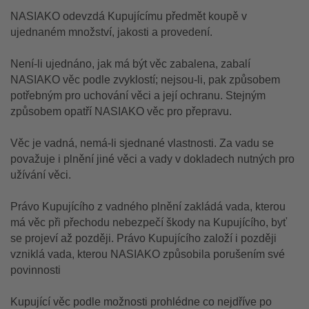
NASIAKO odevzdá Kupujícímu předmět koupě v
ujednaném množství, jakosti a provedení.
Není-li ujednáno, jak má být věc zabalena, zabalí
NASIAKO věc podle zvyklostí; nejsou-li, pak způsobem
potřebným pro uchování věci a její ochranu. Stejným
způsobem opatří NASIAKO věc pro přepravu.
Věc je vadná, nemá-li sjednané vlastnosti. Za vadu se
považuje i plnění jiné věci a vady v dokladech nutných pro
užívání věci.
Právo Kupujícího z vadného plnění zakládá vada, kterou
má věc při přechodu nebezpečí škody na Kupujícího, byť
se projeví až později. Právo Kupujícího založí i později
vzniklá vada, kterou NASIAKO způsobila porušením své
povinnosti
Kupující věc podle možnosti prohlédne co nejdříve po