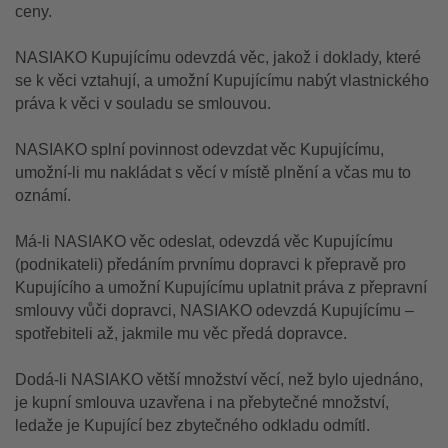
ceny.
NASIAKO Kupujícímu odevzdá věc, jakož i doklady, které
se k věci vztahují, a umožní Kupujícímu nabýt vlastnického
práva k věci v souladu se smlouvou.
NASIAKO splní povinnost odevzdat věc Kupujícímu,
umožní-li mu nakládat s věcí v místě plnění a včas mu to
oznámí.
Má-li NASIAKO věc odeslat, odevzdá věc Kupujícímu
(podnikateli) předáním prvnímu dopravci k přepravě pro
Kupujícího a umožní Kupujícímu uplatnit práva z přepravní
smlouvy vůči dopravci, NASIAKO odevzdá Kupujícímu –
spotřebiteli až, jakmile mu věc předá dopravce.
Dodá-li NASIAKO větší množství věcí, než bylo ujednáno,
je kupní smlouva uzavřena i na přebytečné množství,
ledaže je Kupující bez zbytečného odkladu odmítl.