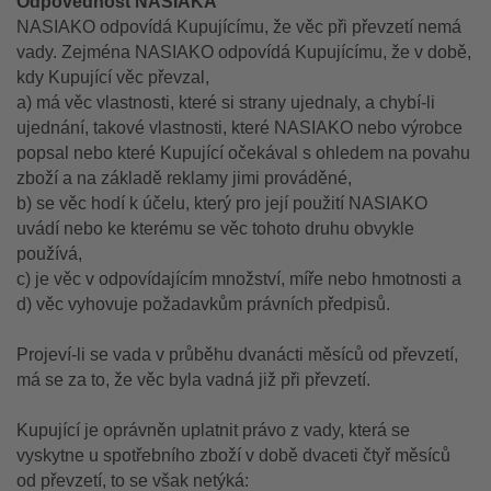
Odpovědnost NASIAKA
NASIAKO odpovídá Kupujícímu, že věc při převzetí nemá
vady. Zejména NASIAKO odpovídá Kupujícímu, že v době,
kdy Kupující věc převzal,
a) má věc vlastnosti, které si strany ujednaly, a chybí-li
ujednání, takové vlastnosti, které NASIAKO nebo výrobce
popsal nebo které Kupující očekával s ohledem na povahu
zboží a na základě reklamy jimi prováděné,
b) se věc hodí k účelu, který pro její použití NASIAKO
uvádí nebo ke kterému se věc tohoto druhu obvykle
používá,
c) je věc v odpovídajícím množství, míře nebo hmotnosti a
d) věc vyhovuje požadavkům právních předpisů.
Projeví-li se vada v průběhu
dvanácti
měsíců od převzetí,
má se za to, že věc byla vadná již při převzetí.
Kupující je oprávněn uplatnit právo z vady, která se
vyskytne u spotřebního zboží v době dvaceti čtyř měsíců
od převzetí, to se však netýká: