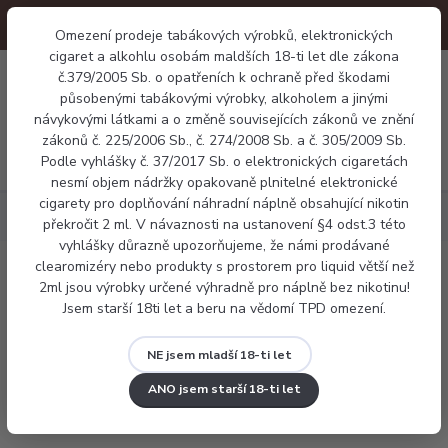
Omezení prodeje tabákových výrobků, elektronických
cigaret a alkohlu osobám maldších 18-ti let dle zákona
0
č.379/2005 Sb. o opatřeních k ochraně před škodami
0 Kč
působenými tabákovými výrobky, alkoholem a jinými
návykovými látkami a o změně souvisejících zákonů ve znění
zákonů č. 225/2006 Sb., č. 274/2008 Sb. a č. 305/2009 Sb.
Menu
Podle vyhlášky č. 37/2017 Sb. o elektronických cigaretách
nesmí objem nádržky opakovaně plnitelné elektronické
cigarety pro doplňování náhradní náplně obsahující nikotin
OBCHODNÍ PODMÍNKY
překročit 2 ml. V návaznosti na ustanovení §4 odst.3 této
vyhlášky důrazně upozorňujeme, že námi prodávané
clearomizéry nebo produkty s prostorem pro liquid větší než
2ml jsou výrobky určené výhradně pro náplně bez nikotinu!
OBCHODNÍ PODMÍNKY
Jsem starší 18ti let a beru na vědomí TPD omezení.
Duy Nhat Nguyen
-
NASIAKO spol. s.r.o.
NE jsem mladší 18-ti let
Se sídlem: Botanická 274, 362 63 Dalovice
ANO jsem starší 18-ti let
IČ: 18250947