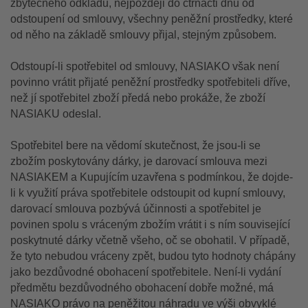
zbytečného odkladu, nejpozději do čtrnácti dnů od
odstoupení od smlouvy, všechny peněžní prostředky, které
od něho na základě smlouvy přijal, stejným způsobem.
Odstoupí-li spotřebitel od smlouvy, NASIAKO však není
povinno vrátit přijaté peněžní prostředky spotřebiteli dříve,
než jí spotřebitel zboží předá nebo prokáže, že zboží
NASIAKU odeslal.
Spotřebitel bere na vědomí skutečnost, že jsou-li se
zbožím poskytovány dárky, je darovací smlouva mezi
NASIAKEM a Kupujícím uzavřena s podmínkou, že dojde-
li k využití práva spotřebitele odstoupit od kupní smlouvy,
darovací smlouva pozbývá účinnosti a spotřebitel je
povinen spolu s vráceným zbožím vrátit i s ním související
poskytnuté dárky včetně všeho, oč se obohatil. V případě,
že tyto nebudou vráceny zpět, budou tyto hodnoty chápány
jako bezdůvodné obohacení spotřebitele. Není-li vydání
předmětu bezdůvodného obohacení dobře možné, má
NASIAKO právo na peněžitou náhradu ve výši obvyklé