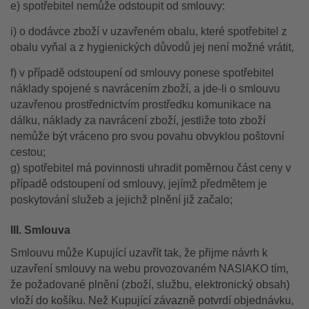
e) spotřebitel nemůže odstoupit od smlouvy:
i) o dodávce zboží v uzavřeném obalu, které spotřebitel z
obalu vyňal a z hygienických důvodů jej není možné vrátit,
f) v případě odstoupení od smlouvy ponese spotřebitel
náklady spojené s navrácením zboží, a jde-li o smlouvu
uzavřenou prostřednictvím prostředku komunikace na
dálku, náklady za navrácení zboží, jestliže toto zboží
nemůže být vráceno pro svou povahu obvyklou poštovní
cestou;
g) spotřebitel má povinnosti uhradit poměrnou část ceny v
případě odstoupení od smlouvy, jejímž předmětem je
poskytování služeb a jejichž plnění již začalo;
III. Smlouva
Smlouvu může Kupující uzavřít tak, že přijme návrh k
uzavření smlouvy na webu provozovaném NASIAKO tím,
že požadované plnění (zboží, službu, elektronický obsah)
vloží do košíku. Než Kupující závazně potvrdí objednávku,