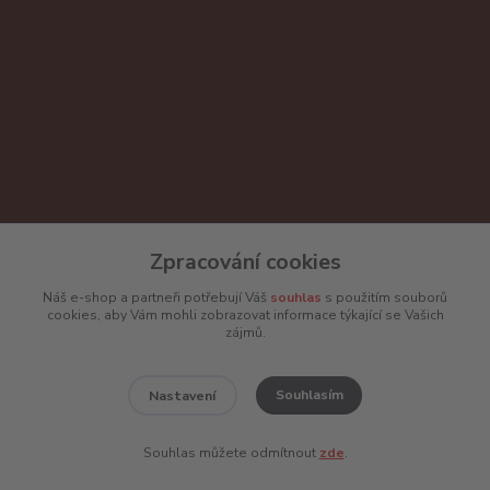
Zpracování cookies
Náš e-shop a partneři potřebují Váš
souhlas
s použitím souborů
cookies, aby Vám mohli zobrazovat informace týkající se Vašich
Kontakt
zájmů.
NASIAKO spol. s.r.o.
Souhlasím
Nastavení
Botanická 274
362 63 Dalovice
Souhlas můžete odmítnout
zde
.
Email:
info@enico.cz
Telefon: +420 775 477 971