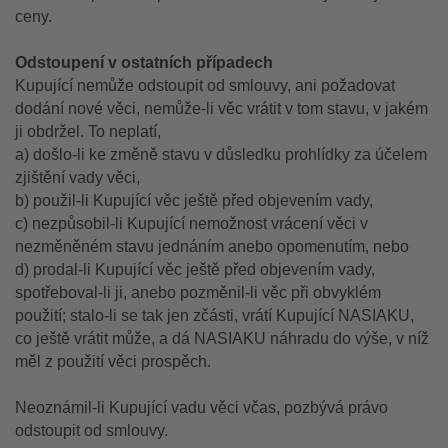
ceny.
Odstoupení v ostatních případech
Kupující nemůže odstoupit od smlouvy, ani požadovat
dodání nové věci, nemůže-li věc vrátit v tom stavu, v jakém
ji obdržel. To neplatí,
a) došlo-li ke změně stavu v důsledku prohlídky za účelem
zjištění vady věci,
b) použil-li Kupující věc ještě před objevením vady,
c) nezpůsobil-li Kupující nemožnost vrácení věci v
nezměněném stavu jednáním anebo opomenutím, nebo
d) prodal-li Kupující věc ještě před objevením vady,
spotřeboval-li ji, anebo pozměnil-li věc při obvyklém
použití; stalo-li se tak jen zčásti, vrátí Kupující NASIAKU,
co ještě vrátit může, a dá NASIAKU náhradu do výše, v níž
měl z použití věci prospěch.
Neoznámil-li Kupující vadu věci včas, pozbývá právo
odstoupit od smlouvy.