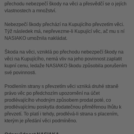
přechodu nebezpečí škody na věci a přesvědčí se o jejích
vlastnostech a množství.
Nebezpečí škody přechází na Kupujícího převzetím věci.
Týž následek má, nepřevezme-li Kupující věc, ač mu s ní
NASIAKO umožnila nakládat.
Škoda na věci, vzniklá po přechodu nebezpečí škody na
věci na Kupujícího, nemá vliv na jeho povinnost zaplatit
kupní cenu, ledaže NASIAKO škodu způsobila porušením
své povinnosti.
Prodlením strany s převzetím věci vzniká druhé straně
právo věc po předchozím upozornění na účet
prodlévajícího vhodným způsobem prodat poté, co
prodlévajícímu poskytla dodatečnou přiměřenou lhůtu k
převzetí. To platí i tehdy, prodlévá-li strana s placením,
kterým je předání věci podmíněno.