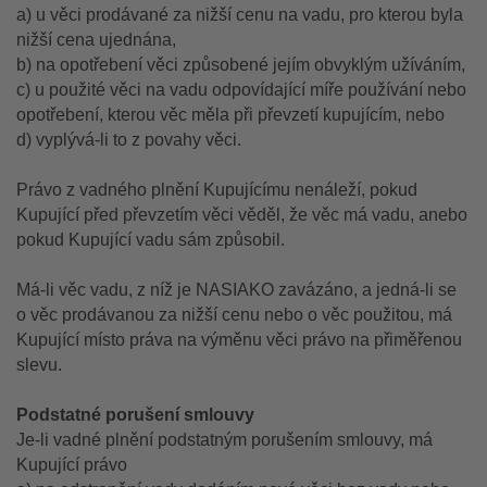
a) u věci prodávané za nižší cenu na vadu, pro kterou byla
nižší cena ujednána,
b) na opotřebení věci způsobené jejím obvyklým užíváním,
c) u použité věci na vadu odpovídající míře používání nebo
opotřebení, kterou věc měla při převzetí kupujícím, nebo
d) vyplývá-li to z povahy věci.
Právo z vadného plnění Kupujícímu nenáleží, pokud
Kupující před převzetím věci věděl, že věc má vadu, anebo
pokud Kupující vadu sám způsobil.
Má-li věc vadu, z níž je NASIAKO zavázáno, a jedná-li se
o věc prodávanou za nižší cenu nebo o věc použitou, má
Kupující místo práva na výměnu věci právo na přiměřenou
slevu.
Podstatné porušení smlouvy
Je-li vadné plnění podstatným porušením smlouvy, má
Kupující právo