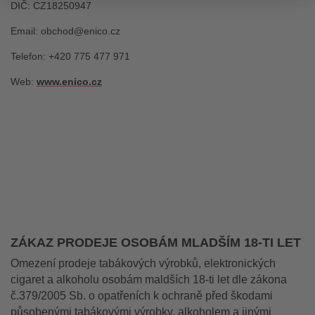
DIČ: CZ18250947
Email:
obchod@enico.cz
Telefon
:
+
420 775 477 971
Web:
www.
enico
.cz
ZÁKAZ PRODEJE OSOBÁM MLADŠÍM 18-TI LET
Omezení prodeje tabákových výrobků, elektronických
cigaret a alkoholu osobám maldších 18-ti let dle zákona
č.379/2005 Sb. o opatřeních k ochraně před škodami
působenými tabákovými výrobky, alkoholem a jinými