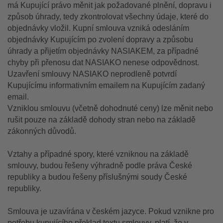
má Kupující právo měnit jak požadované plnění, dopravu i
způsob úhrady, tedy zkontrolovat všechny údaje, které do
objednávky vložil. Kupní smlouva vzniká odesláním
objednávky Kupujícím po zvolení dopravy a způsobu
úhrady a přijetím objednávky NASIAKEM, za případné
chyby při přenosu dat NASIAKO nenese odpovědnost.
Uzavření smlouvy NASIAKO neprodleně potvrdí
Kupujícímu informativním emailem na Kupujícím zadaný
email.
Vzniklou smlouvu (včetně dohodnuté ceny) lze měnit nebo
rušit pouze na základě dohody stran nebo na základě
zákonných důvodů.
Vztahy a případné spory, které vzniknou na základě
smlouvy, budou řešeny výhradně podle práva České
republiky a budou řešeny příslušnými soudy České
republiky.
Smlouva je uzavírána v českém jazyce. Pokud vznikne pro
potřebu kupujícího překlad textu smlouvy, platí, že v