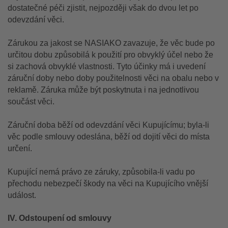
dostatečné péči zjistit, nejpozději však do dvou let po
odevzdání věci.
Zárukou za jakost se NASIAKO zavazuje, že věc bude po
určitou dobu způsobilá k použití pro obvyklý účel nebo že
si zachová obvyklé vlastnosti. Tyto účinky má i uvedení
záruční doby nebo doby použitelnosti věci na obalu nebo v
reklamě. Záruka může být poskytnuta i na jednotlivou
součást věci.
Záruční doba běží od odevzdání věci Kupujícímu; byla-li
věc podle smlouvy odeslána, běží od dojití věci do místa
určení.
Kupující nemá právo ze záruky, způsobila-li vadu po
přechodu nebezpečí škody na věci na Kupujícího vnější
událost.
IV. Odstoupení od smlouvy