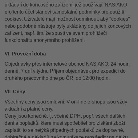
ukládají do koncového zařízení, jež používají, NASIAKO
pro tento účel stanoví samostatné podmínky pro použití
cookies. Uživatelé mají možnost odmítnout, aby "cookies"
nebo podobné nástroje byly ukládány do jejich koncových
zařízení, např. tím, že spustí ve svém prohlížeči
funkcionalitu anonymního prohlížení.
VI. Provozní doba
Objednávky přes internetové obchod NASIAKO: 24 hodin
denně, 7 dní v týdnu Příjem objednávek pro expedici do
druhého pracovního dne po ČR: do 12:00 hodin.
VII. Ceny
Všechny ceny jsou smluvní. V on-line e-shopu jsou vždy
aktuální a platné ceny.
Ceny jsou konečné, tj. včetně DPH, popř. všech dalších
daní a poplatků, které musí spotřebitel pro získání zboží
zaplatit, to se netýká případných poplatků za dopravné,
dobírečné a nákladů na komunikace prostředky na dálku.