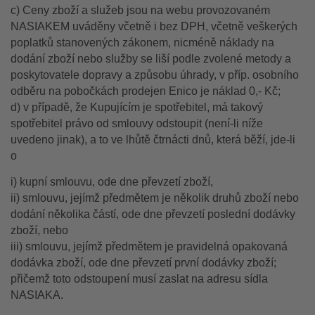
c) Ceny zboží a služeb jsou na webu provozovaném
NASIAKEM uváděny včetně i bez DPH, včetně veškerých
poplatků stanovených zákonem, nicméně náklady na
dodání zboží nebo služby se liší podle zvolené metody a
poskytovatele dopravy a způsobu úhrady, v příp. osobního
odběru na pobočkách prodejen Enico je náklad 0,- Kč;
d) v případě, že Kupujícím je spotřebitel, má takový
spotřebitel právo od smlouvy odstoupit (není-li níže
uvedeno jinak), a to ve lhůtě čtrnácti dnů, která běží, jde-li
o
i) kupní smlouvu, ode dne převzetí zboží,
ii) smlouvu, jejímž předmětem je několik druhů zboží nebo
dodání několika částí, ode dne převzetí poslední dodávky
zboží, nebo
iii) smlouvu, jejímž předmětem je pravidelná opakovaná
dodávka zboží, ode dne převzetí první dodávky zboží;
přičemž toto odstoupení musí zaslat na adresu sídla
NASIAKA.