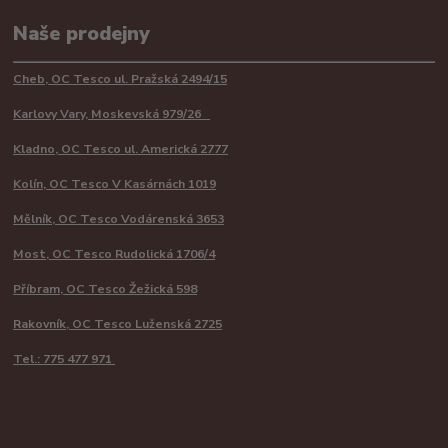
Naše prodejny
Cheb, OC Tesco ul. Pražská 2494/15
Karlovy Vary, Moskevská 979/26
Kladno, OC Tesco ul. Americká 2777
Kolín, OC Tesco V Kasárnách 1019
Mělník, OC Tesco Vodárenská 3653
Most, OC Tesco Rudolická 1706/4
Příbram, OC Tesco Žežická 598
Rakovník, OC Tesco Luženská 2725
Tel.: 775 477 971