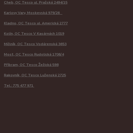
Cheb, OC Tesco ul. Pražská 2494/15
Karlovy Vary, Moskevská 979/26
Kladno, OC Tesco ul. Americká 2777
Kolín, OC Tesco V Kasárnách 1019
Mělník, OC Tesco Vodárenská 3653
Most, OC Tesco Rudolická 1706/4
Příbram, OC Tesco Žežická 598
Rakovník, OC Tesco Luženská 2725
Tel.: 775 477 971