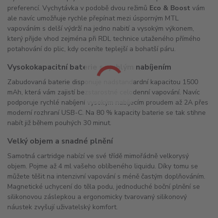
preferencí. Vychytávka v podobě dvou režimů
Eco & Boost
vám
ale navíc umožňuje rychle přepínat mezi úsporným MTL
vapováním s delší výdrží na jedno nabití a vysokým výkonem,
který přijde vhod zejména při RDL technice utaženého přímého
potahování do plic, kdy oceníte teplejší a bohatší páru.
Vysokokapacitní baterie s rychlým nabíjením
Zabudovaná baterie disponuje nadstandardní kapacitou 1500
mAh, která vám zajistí bezstarostné celodenní vapování. Navíc
podporuje rychlé nabíjení vysokým nabíjecím proudem až 2A přes
moderní rozhraní USB-C. Na 80 % kapacity baterie se tak stihne
nabít již během pouhých 30 minut.
Velký objem a snadné plnění
Samotná cartridge nabízí ve své třídě mimořádně velkorysý
objem. Pojme až 4 ml vašeho oblíbeného liquidu. Díky tomu se
můžete těšit na intenzivní vapování s méně častým doplňováním.
Magnetické uchycení do těla podu, jednoduché boční plnění se
silikonovou záslepkou a ergonomicky tvarovaný silikonový
náustek zvyšují uživatelský komfort.