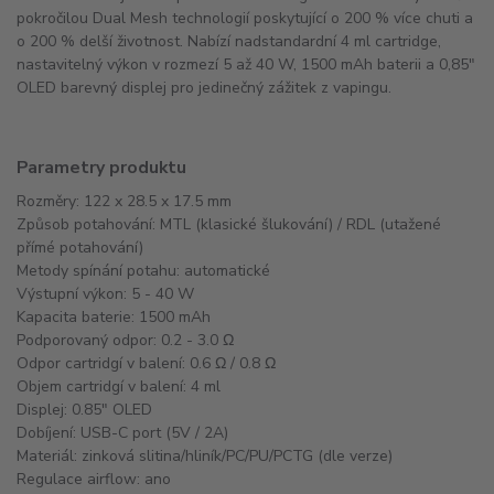
pokročilou Dual Mesh technologií poskytující o 200 % více chuti a
o 200 % delší životnost. Nabízí nadstandardní 4 ml cartridge,
nastavitelný výkon v rozmezí 5 až 40 W, 1500 mAh baterii a 0,85"
OLED barevný displej pro jedinečný zážitek z vapingu.
Parametry produktu
Rozměry: 122 x 28.5 x 17.5 mm
Způsob potahování: MTL (klasické šlukování) / RDL (utažené
přímé potahování)
Metody spínání potahu: automatické
Výstupní výkon: 5 - 40 W
Kapacita baterie: 1500 mAh
Podporovaný odpor: 0.2 - 3.0 Ω
Odpor cartridgí v balení: 0.6 Ω / 0.8 Ω
Objem cartridgí v balení: 4 ml
Displej: 0.85" OLED
Dobíjení: USB-C port (5V / 2A)
Materiál: zinková slitina/hliník/PC/PU/PCTG (dle verze)
Regulace airflow: ano