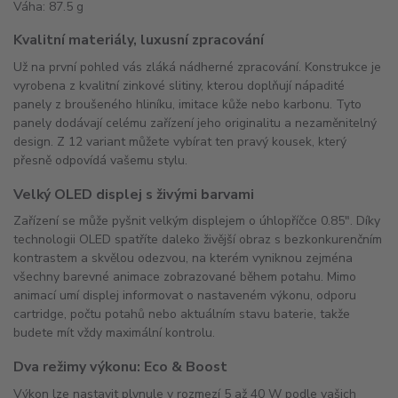
Váha: 87.5 g
Kvalitní materiály, luxusní zpracování
Už na první pohled vás zláká nádherné zpracování. Konstrukce je
vyrobena z kvalitní zinkové slitiny, kterou doplňují nápadité
panely z broušeného hliníku, imitace kůže nebo karbonu. Tyto
panely dodávají celému zařízení jeho originalitu a nezaměnitelný
design. Z 12 variant můžete vybírat ten pravý kousek, který
přesně odpovídá vašemu stylu.
Velký OLED displej s živými barvami
Zařízení se může pyšnit velkým displejem o úhlopříčce 0.85". Díky
technologii OLED spatříte daleko živější obraz s bezkonkurenčním
kontrastem a skvělou odezvou, na kterém vyniknou zejména
všechny barevné animace zobrazované během potahu. Mimo
animací umí displej informovat o nastaveném výkonu, odporu
cartridge, počtu potahů nebo aktuálním stavu baterie, takže
budete mít vždy maximální kontrolu.
Dva režimy výkonu: Eco & Boost
Výkon lze nastavit plynule v rozmezí 5 až 40 W podle vašich