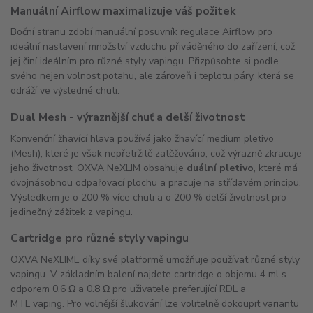
Manuální Airflow maximalizuje váš požitek
Boční stranu zdobí manuální posuvník regulace Airflow pro
ideální nastavení množství vzduchu přiváděného do zařízení, což
jej činí ideálním pro různé styly vapingu. Přizpůsobte si podle
svého nejen volnost potahu, ale zároveň i teplotu páry, která se
odráží ve výsledné chuti.
Dual Mesh - výraznější chuť a delší životnost
Konvenční žhavící hlava používá jako žhavící medium pletivo
(Mesh), které je však nepřetržitě zatěžováno, což výrazně zkracuje
jeho životnost. OXVA NeXLIM obsahuje
duální pletivo
, které má
dvojnásobnou odpařovací plochu a pracuje na střídavém principu.
Výsledkem je o 200 % více chuti a o 200 % delší životnost pro
jedinečný zážitek z vapingu.
Cartridge pro různé styly vapingu
OXVA NeXLIME díky své platformě umožňuje používat různé styly
vapingu. V základním balení najdete cartridge o objemu 4 ml s
odporem 0.6 Ω a 0.8 Ω pro uživatele preferující RDL a
MTL vaping. Pro volnější šlukování lze volitelně dokoupit variantu