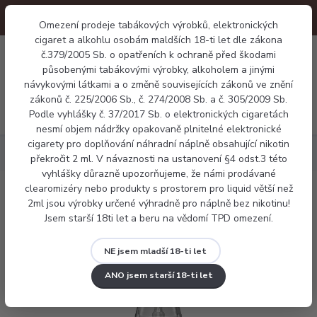
Omezení prodeje tabákových výrobků, elektronických
cigaret a alkohlu osobám maldších 18-ti let dle zákona
0
č.379/2005 Sb. o opatřeních k ochraně před škodami
0 Kč
působenými tabákovými výrobky, alkoholem a jinými
návykovými látkami a o změně souvisejících zákonů ve znění
zákonů č. 225/2006 Sb., č. 274/2008 Sb. a č. 305/2009 Sb.
Menu
Podle vyhlášky č. 37/2017 Sb. o elektronických cigaretách
nesmí objem nádržky opakovaně plnitelné elektronické
cigarety pro doplňování náhradní náplně obsahující nikotin
Elektronické cigarety
OXVA NeXLIM
překročit 2 ml. V návaznosti na ustanovení §4 odst.3 této
vyhlášky důrazně upozorňujeme, že námi prodávané
clearomizéry nebo produkty s prostorem pro liquid větší než
OXVA NeXLIM
2ml jsou výrobky určené výhradně pro náplně bez nikotinu!
Jsem starší 18ti let a beru na vědomí TPD omezení.
NE jsem mladší 18-ti let
ANO jsem starší 18-ti let