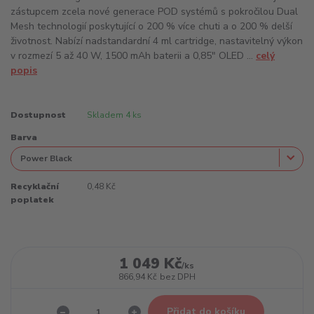
zástupcem zcela nové generace POD systémů s pokročilou Dual
Mesh technologií poskytující o 200 % více chuti a o 200 % delší
životnost. Nabízí nadstandardní 4 ml cartridge, nastavitelný výkon
v rozmezí 5 až 40 W, 1500 mAh baterii a 0,85" OLED ...
celý
popis
Dostupnost
Skladem 4 ks
Barva
Recyklační
0,48 Kč
poplatek
1 049 Kč
/
ks
866,94 Kč
bez DPH
Přidat do košíku