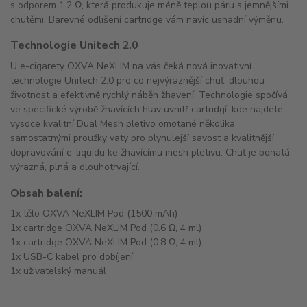
s odporem 1.2 Ω, která produkuje méně teplou páru s jemnějšími
chutěmi. Barevné odlišení cartridge vám navíc usnadní výměnu.
Technologie Unitech 2.0
U e-cigarety OXVA NeXLIM na vás čeká nová inovativní
technologie Unitech 2.0 pro co nejvýraznější chuť, dlouhou
životnost a efektivně rychlý náběh žhavení. Technologie spočívá
ve specifické výrobě žhavících hlav uvnitř cartridgí, kde najdete
vysoce kvalitní Dual Mesh pletivo omotané několika
samostatnými proužky vaty pro plynulejší savost a kvalitnější
dopravování e-liquidu ke žhavícímu mesh pletivu. Chuť je bohatá,
výrazná, plná a dlouhotrvající.
Obsah balení:
1x tělo OXVA NeXLIM Pod (1500 mAh)
1x cartridge OXVA NeXLIM Pod (0.6 Ω, 4 ml)
1x cartridge OXVA NeXLIM Pod (0.8 Ω, 4 ml)
1x USB-C kabel pro dobíjení
1x uživatelský manuál