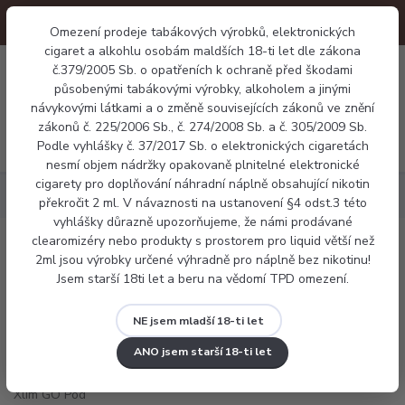
Omezení prodeje tabákových výrobků, elektronických
cigaret a alkohlu osobám maldších 18-ti let dle zákona
0
č.379/2005 Sb. o opatřeních k ochraně před škodami
0 Kč
působenými tabákovými výrobky, alkoholem a jinými
návykovými látkami a o změně souvisejících zákonů ve znění
zákonů č. 225/2006 Sb., č. 274/2008 Sb. a č. 305/2009 Sb.
Menu
Podle vyhlášky č. 37/2017 Sb. o elektronických cigaretách
nesmí objem nádržky opakovaně plnitelné elektronické
cigarety pro doplňování náhradní náplně obsahující nikotin
Elektronické cigarety
Pod systémy
OXVA Xlim GO Pod Kit
překročit 2 ml. V návaznosti na ustanovení §4 odst.3 této
vyhlášky důrazně upozorňujeme, že námi prodávané
clearomizéry nebo produkty s prostorem pro liquid větší než
OXVA Xlim GO Pod Kit
2ml jsou výrobky určené výhradně pro náplně bez nikotinu!
Jsem starší 18ti let a beru na vědomí TPD omezení.
NE jsem mladší 18-ti let
ANO jsem starší 18-ti let