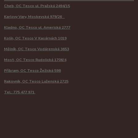
Cheb, OC Tesco ul. Pražská 2494/15
Karlovy Vary, Moskevská 979/26
Kladno, OC Tesco ul. Americká 2777
Kolín, OC Tesco V Kasárnách 1019
Mělník, OC Tesco Vodárenská 3653
Most, OC Tesco Rudolická 1706/4
Příbram, OC Tesco Žežická 598
Rakovník, OC Tesco Luženská 2725
Tel.: 775 477 971