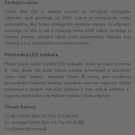
Strhující výkon
OXVA Xlim GO si dokáže poradit se strhujícím výstupním
výkonem, jenž dosahuje až 30W. Výkon je nastavován zcela
automaticky díky funkci inteligentní detekce odporu. Po připojení
cartridge na tělo si tak e-cigareta sama změří odpor cartridge a
nastaví vhodný výstupní výkon zcela automaticky. Vapujte bez
starostí a bez zbytečného nastavení hodnot.
Přehledná LED indikace
Přední panel zdobí tradiční LED indikační dioda ve tvaru písmene
X. Tato dioda vás bude během potahu informovat o aktuálním
stavu vaší baterie. Nabídne hned tři barvy pro rozdílnou
procentuální hodnotu baterie, neunikne vám tak naprosto žádná
informace a budete mít stálý přehled o tom, zda je potřeba e-
cigaretu dobít nebo zda můžete nadále v klidu vapovat.
Obsah balení:
1x tělo OXVA Xlim GO Pod (1000mAh)
1x cartridge OXVA Xlim V3 Top Fill (0.8Ω)
1x uživatelský manuál