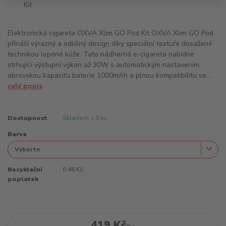
Elektronická cigareta OXVA Xlim GO Pod Kit OXVA Xlim GO Pod
přináší výrazný a odlišný design díky speciální textuře dosažené
technikou lepené kůže. Tato nádherná e-cigareta nabídne
strhující výstupní výkon až 30W s automatickým nastavením,
obrovskou kapacitu baterie 1000mAh a plnou kompatibilitu se...
celý popis
Dostupnost
Skladem > 5 ks
Barva
Recyklační
0,48 Kč
poplatek
419 Kč