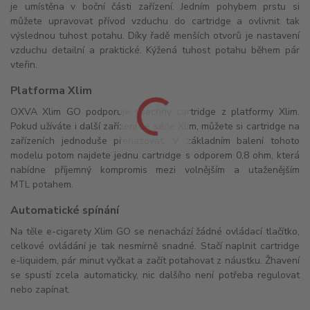
je umístěna v boční části zařízení. Jedním pohybem prstu si
můžete upravovat přívod vzduchu do cartridge a ovlivnit tak
výslednou tuhost potahu. Díky řadě menších otvorů je nastavení
vzduchu detailní a praktické. Kýžená tuhost potahu během pár
vteřin.
Platforma Xlim
OXVA Xlim GO podporuje všechny cartridge z platformy Xlim.
Pokud užíváte i další zařízení ze série Xlim, můžete si cartridge na
zařízeních jednoduše přehazovat. V základním balení tohoto
modelu potom najdete jednu cartridge s odporem 0,8 ohm, která
nabídne příjemný kompromis mezi volnějším a utaženějším
MTL potahem.
Automatické spínání
Na těle e-cigarety Xlim GO se nenachází žádné ovládací tlačítko,
celkové ovládání je tak nesmírně snadné. Stačí naplnit cartridge
e-liquidem, pár minut vyčkat a začít potahovat z náustku. Žhavení
se spustí zcela automaticky, nic dalšího není potřeba regulovat
nebo zapínat.