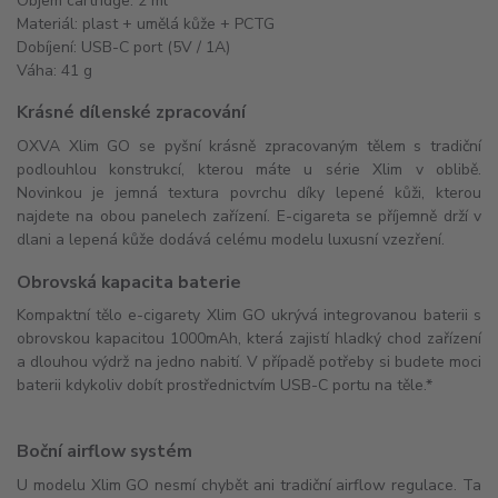
Objem cartridge: 2 ml
Materiál: plast + umělá kůže + PCTG
Dobíjení: USB-C port (5V / 1A)
Váha: 41 g
Krásné dílenské zpracování
OXVA Xlim GO se pyšní krásně zpracovaným tělem s tradiční
podlouhlou konstrukcí, kterou máte u série Xlim v oblibě.
Novinkou je jemná textura povrchu díky lepené kůži, kterou
najdete na obou panelech zařízení. E-cigareta se příjemně drží v
dlani a lepená kůže dodává celému modelu luxusní vzezření.
Obrovská kapacita baterie
Kompaktní tělo e-cigarety Xlim GO ukrývá integrovanou baterii s
obrovskou kapacitou 1000mAh, která zajistí hladký chod zařízení
a dlouhou výdrž na jedno nabití. V případě potřeby si budete moci
baterii kdykoliv dobít prostřednictvím USB-C portu na těle.*
Boční airflow systém
U modelu Xlim GO nesmí chybět ani tradiční airflow regulace. Ta