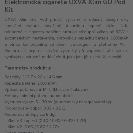
Elektronická cigareta OXVA Xlim GO Pod
Kit
OXVA Xlim GO Pod přináší výrazný a odlišný design díky
speciální textuře dosažené technikou lepené kůže. Tato
nádherná e-cigareta nabídne strhující výstupní výkon až 30W s
automatickým nastavením, obrovskou kapacitu baterie 1000mAh
a plnou kompatibilitu se všemi cartridgemi z platformy Xlim.
Postará se nejen o skvělé výsledky při vapování, ale také o
vynikající a výrazné podání chuti, jako jste již u série Xlim zvyklí.
Parametry produktu:
Rozměry: 113.7 x 26 x 14.6 mm
Kapacita baterie: 1000 mAh
Způsob potahování: MTL (klasické šlukování)
Metody spínání potahu: automatické
Výstupní výkon: 5 - 30 W (automatický neregulovatelný)
Podporovaný odpor: 0,33 - 3,0 Ω
Podporované typy cartridgí:
- Xlim V3 Top Fill (0.4Ω / 0.6Ω / 0.8Ω / 1.2Ω)
- Xlim V2 (0.6Ω / 0.8Ω / 1.2Ω)