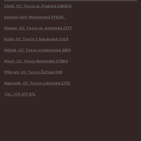
Cheb, OC Tesco ul. Pražská 2494/15
Karlovy Vary, Moskevská 979/26
Kladno, OC Tesco ul. Americká 2777
Kolín, OC Tesco V Kasárnách 1019
Mělník, OC Tesco Vodárenská 3653
Most, OC Tesco Rudolická 1706/4
Příbram, OC Tesco Žežická 598
Rakovník, OC Tesco Luženská 2725
Tel.: 775 477 971