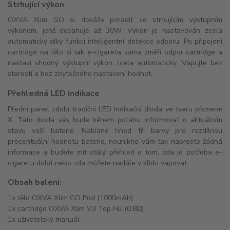
Strhující výkon
OXVA Xlim GO si dokáže poradit se strhujícím výstupním
výkonem, jenž dosahuje až 30W. Výkon je nastavován zcela
automaticky díky funkci inteligentní detekce odporu. Po připojení
cartridge na tělo si tak e-cigareta sama změří odpor cartridge a
nastaví vhodný výstupní výkon zcela automaticky. Vapujte bez
starostí a bez zbytečného nastavení hodnot.
Přehledná LED indikace
Přední panel zdobí tradiční LED indikační dioda ve tvaru písmene
X. Tato dioda vás bude během potahu informovat o aktuálním
stavu vaší baterie. Nabídne hned tři barvy pro rozdílnou
procentuální hodnotu baterie, neunikne vám tak naprosto žádná
informace a budete mít stálý přehled o tom, zda je potřeba e-
cigaretu dobít nebo zda můžete nadále v klidu vapovat.
Obsah balení:
1x tělo OXVA Xlim GO Pod (1000mAh)
1x cartridge OXVA Xlim V3 Top Fill (0.8Ω)
1x uživatelský manuál