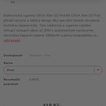
Elektronická cigareta OXVA Xlim GO Pod Kit OXVA Xlim GO Pod
přináší výrazný a odlišný design díky speciální textuře dosažené
technikou lepené kůže. Tato nádherná e-cigareta nabídne
strhující výstupní výkon až 30W s automatickým nastavením,
obrovskou kapacitu baterie 1000mAh a plnou kompatibilitu se...
celý popis
Dostupnost
Skladem > 5 ks
Barva
Recyklační
0,48 Kč
poplatek
419 Kč