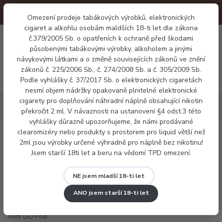
Omezení prodeje tabákových výrobků, elektronických
cigaret a alkohlu osobám maldších 18-ti let dle zákona
0
č.379/2005 Sb. o opatřeních k ochraně před škodami
0 Kč
působenými tabákovými výrobky, alkoholem a jinými
návykovými látkami a o změně souvisejících zákonů ve znění
zákonů č. 225/2006 Sb., č. 274/2008 Sb. a č. 305/2009 Sb.
Menu
Podle vyhlášky č. 37/2017 Sb. o elektronických cigaretách
nesmí objem nádržky opakovaně plnitelné elektronické
cigarety pro doplňování náhradní náplně obsahující nikotin
Elektronické cigarety
Pod systémy
OXVA Xlim GO Pod Kit
překročit 2 ml. V návaznosti na ustanovení §4 odst.3 této
vyhlášky důrazně upozorňujeme, že námi prodávané
clearomizéry nebo produkty s prostorem pro liquid větší než
OXVA Xlim GO Pod Kit
2ml jsou výrobky určené výhradně pro náplně bez nikotinu!
Jsem starší 18ti let a beru na vědomí TPD omezení.
NE jsem mladší 18-ti let
ANO jsem starší 18-ti let