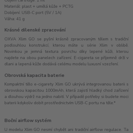
Objem cartridge: 2 ml
Materiál: plast + umělá kůže + PCTG
Dobíjení: USB-C port (5V / 1A)
Váha: 41 g
Krásné dílenské zpracování
OXVA Xlim GO se pyšní krásně zpracovaným tělem s tradiční
podlouhlou konstrukcí, kterou máte u série Xlim v oblibě.
Novinkou je jemná textura povrchu díky lepené kůži, kterou
najdete na obou panelech zařízení. E-cigareta se příjemně drží v
dlani a lepená kůže dodává celému modelu luxusní vzezření.
Obrovská kapacita baterie
Kompaktní tělo e-cigarety Xlim GO ukrývá integrovanou baterii s
obrovskou kapacitou 1000mAh, která zajistí hladký chod zařízení
a dlouhou výdrž na jedno nabití. V případě potřeby si budete moci
baterii kdykoliv dobít prostřednictvím USB-C portu na těle.*
Boční airflow systém
U modelu Xlim GO nesmí chybět ani tradiční airflow regulace. Ta