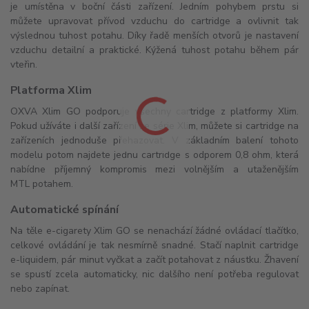
je umístěna v boční části zařízení. Jedním pohybem prstu si
můžete upravovat přívod vzduchu do cartridge a ovlivnit tak
výslednou tuhost potahu. Díky řadě menších otvorů je nastavení
vzduchu detailní a praktické. Kýžená tuhost potahu během pár
vteřin.
Platforma Xlim
OXVA Xlim GO podporuje všechny cartridge z platformy Xlim.
Pokud užíváte i další zařízení ze série Xlim, můžete si cartridge na
zařízeních jednoduše přehazovat. V základním balení tohoto
modelu potom najdete jednu cartridge s odporem 0,8 ohm, která
nabídne příjemný kompromis mezi volnějším a utaženějším
MTL potahem.
Automatické spínání
Na těle e-cigarety Xlim GO se nenachází žádné ovládací tlačítko,
celkové ovládání je tak nesmírně snadné. Stačí naplnit cartridge
e-liquidem, pár minut vyčkat a začít potahovat z náustku. Žhavení
se spustí zcela automaticky, nic dalšího není potřeba regulovat
nebo zapínat.