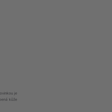
ovinkou je
epená kůže