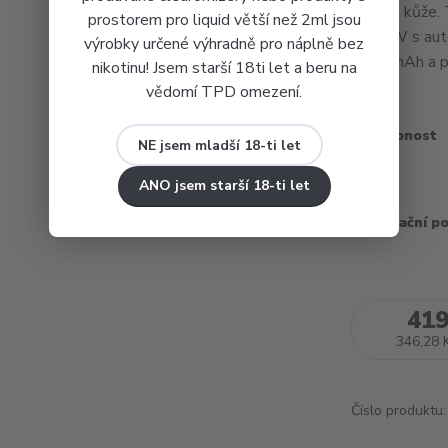
lepené kůže. 
prostorem pro liquid větší než 2ml jsou
až 30W s aut
výrobky určené výhradně pro náplně bez
1000mAh a pln
nikotinu! Jsem starší 18ti let a beru na
vědomí TPD omezení.
Dostupnost
NE jsem mladší 18-ti let
Barva
ANO jsem starší 18-ti let
Recyklační p
419
346,28 
Číslo produktu: