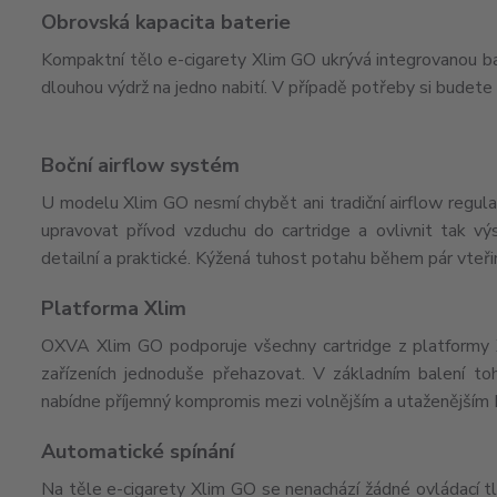
Obrovská kapacita baterie
Kompaktní tělo e-cigarety Xlim GO ukrývá integrovanou bat
dlouhou výdrž na jedno nabití. V případě potřeby si budete
Boční airflow systém
U modelu Xlim GO nesmí chybět ani tradiční airflow regula
upravovat přívod vzduchu do cartridge a ovlivnit tak v
detailní a praktické. Kýžená tuhost potahu během pár vteři
Platforma Xlim
OXVA Xlim GO podporuje všechny cartridge z platformy Xli
zařízeních jednoduše přehazovat. V základním balení t
nabídne příjemný kompromis mezi volnějším a utaženější
Automatické spínání
Na těle e-cigarety Xlim GO se nenachází žádné ovládací tla