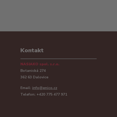
Kontakt
NASIAKO spol. s.r.o.
Botanická 274
362 63 Dalovice
Email:
info@enico.cz
Telefon: +420 775 477 971