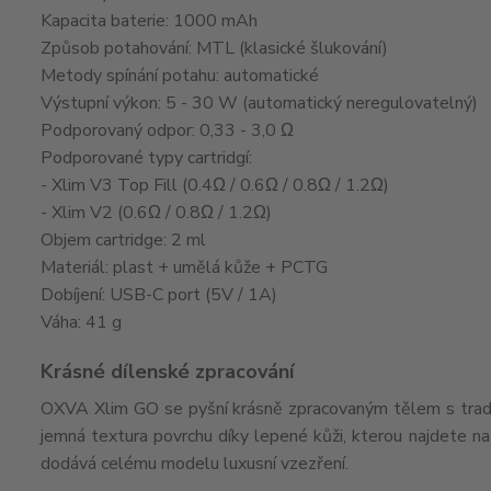
Kapacita baterie: 1000 mAh
Způsob potahování: MTL (klasické šlukování)
Metody spínání potahu: automatické
Výstupní výkon: 5 - 30 W (automatický neregulovatelný)
Podporovaný odpor: 0,33 - 3,0 Ω
Podporované typy cartridgí:
- Xlim V3 Top Fill (0.4Ω / 0.6Ω / 0.8Ω / 1.2Ω)
- Xlim V2 (0.6Ω / 0.8Ω / 1.2Ω)
Objem cartridge: 2 ml
Materiál: plast + umělá kůže + PCTG
Dobíjení: USB-C port (5V / 1A)
Váha: 41 g
Krásné dílenské zpracování
OXVA Xlim GO se pyšní krásně zpracovaným tělem s tradičn
jemná textura povrchu díky lepené kůži, kterou najdete na 
dodává celému modelu luxusní vzezření.