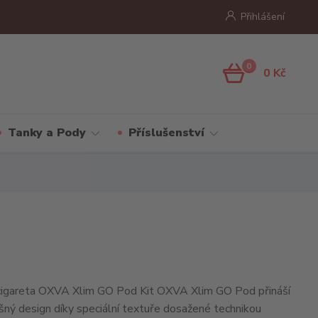
Přihlášení
0
0 Kč
Tanky a Pody
Příslušenství
 cigareta OXVA Xlim GO Pod Kit OXVA Xlim GO Pod přináší
išný design díky speciální textuře dosažené technikou