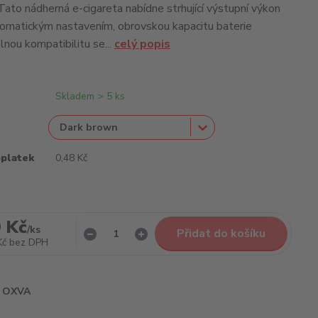
Tato nádherná e-cigareta nabídne strhující výstupní výkon
omatickým nastavením, obrovskou kapacitu baterie
ou kompatibilitu se...
celý popis
Skladem > 5 ks
oplatek
0,48 Kč
 Kč
/
ks
Přidat do košíku
Kč
bez DPH
OXVA