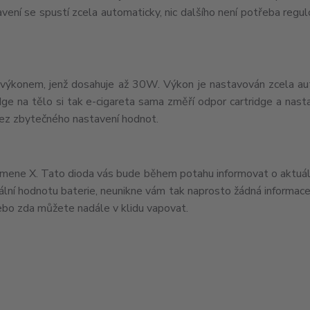
avení se spustí zcela automaticky, nic dalšího není potřeba regu
 výkonem, jenž dosahuje až 30W. Výkon je nastavován zcela a
ridge na tělo si tak e-cigareta sama změří odpor cartridge a nast
bez zbytečného nastavení hodnot.
písmene X. Tato dioda vás bude během potahu informovat o aktuá
uální hodnotu baterie, neunikne vám tak naprosto žádná informac
nebo zda můžete nadále v klidu vapovat.