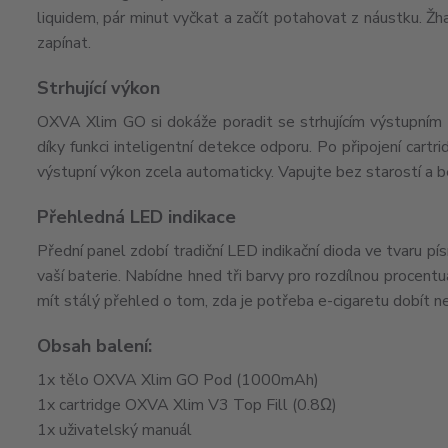
liquidem, pár minut vyčkat a začít potahovat z náustku. Žh
zapínat.
Strhující výkon
OXVA Xlim GO si dokáže poradit se strhujícím výstupním
díky funkci inteligentní detekce odporu. Po připojení cart
výstupní výkon zcela automaticky. Vapujte bez starostí a 
Přehledná LED indikace
Přední panel zdobí tradiční LED indikační dioda ve tvaru 
vaší baterie. Nabídne hned tři barvy pro rozdílnou procent
mít stálý přehled o tom, zda je potřeba e-cigaretu dobít 
Obsah balení:
1x tělo OXVA Xlim GO Pod (1000mAh)
1x cartridge OXVA Xlim V3 Top Fill (0.8Ω)
1x uživatelský manuál