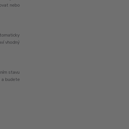
lovat nebo
utomaticky
aví vhodný
lním stavu
e a budete