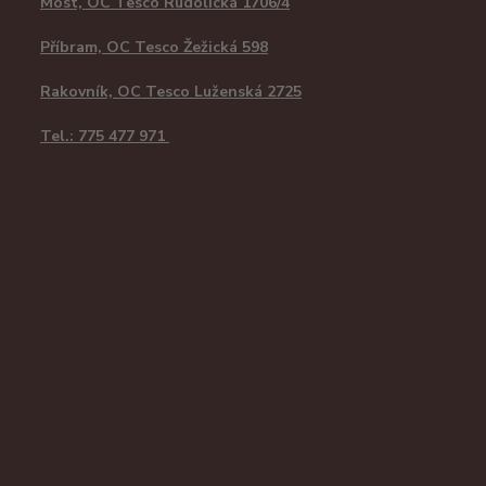
Most, OC Tesco Rudolická 1706/4
Příbram, OC Tesco Žežická 598
Rakovník, OC Tesco Luženská 2725
Tel.: 775 477 971