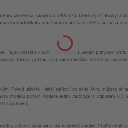
erii s obrovskou kapacitou 1000mAh, která zajistí hladký chod 
 moci baterii kdykoliv dobít prostřednictvím USB-C portu na těle
ce. Ta je umístěna v boční části zařízení. Jedním pohybem prstu
ýslednou tuhost potahu. Díky řadě menších otvorů je nastave
n.
m. Pokud užíváte i další zařízení ze série Xlim, můžete si ca
ohoto modelu potom najdete jednu cartridge s odporem 0,8 o
m MTL potahem.
čítko, celkové ovládání je tak nesmírně snadné. Stačí naplnit ca