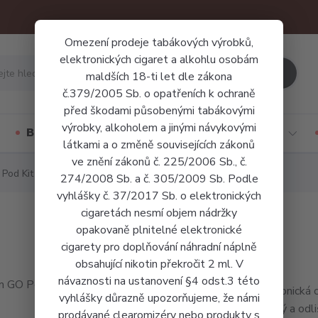
Omezení prodeje tabákových výrobků,
elektronických cigaret a alkohlu osobám
Hledat
maldších 18-ti let dle zákona
č.379/2005 Sb. o opatřeních k ochraně
před škodami působenými tabákovými
výrobky, alkoholem a jinými návykovými
Báze a příchutě
Jednorázové cigarety
látkami a o změně souvisejících zákonů
ve znění zákonů č. 225/2006 Sb., č.
Pod Kit
274/2008 Sb. a č. 305/2009 Sb. Podle
vyhlášky č. 37/2017 Sb. o elektronických
cigaretách nesmí objem nádržky
opakovaně plnitelné elektronické
cigarety pro doplňování náhradní náplně
obsahující nikotin překročit 2 ml. V
návaznosti na ustanovení §4 odst.3 této
Elektronická
vyhlášky důrazně upozorňujeme, že námi
výrazný a odl
prodávané clearomizéry nebo produkty s