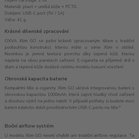
Objem cartridge: 2 ml
Materiál: plast + umělá kůže + PCTG
Dobíjení: USB-C port (5V / 1A)
Váha: 41 g
Krásné dílenské zpracování
OXVA Xlim GO se pyšní krásně zpracovaným tělem s tradiční
podlouhlou konstrukcí, kterou máte u série Xlim v oblibě.
Novinkou je jemná textura povrchu díky lepené kůži, kterou
najdete na obou panelech zařízení. E-cigareta se příjemně drží v
dlani a lepená kůže dodává celému modelu luxusní vzezření.
Obrovská kapacita baterie
Kompaktní tělo e-cigarety Xlim GO ukrývá integrovanou baterii s
obrovskou kapacitou 1000mAh, která zajistí hladký chod zařízení
a dlouhou výdrž na jedno nabití. V případě potřeby si budete moci
baterii kdykoliv dobít prostřednictvím USB-C portu na těle.*
Boční airflow systém
U modelu Xlim GO nesmí chybět ani tradiční airflow regulace. Ta