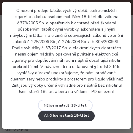
Omezení prodeje tabákových výrobků, elektronických
cigaret a alkohlu osobám maldších 18-ti let dle zákona
0
č.379/2005 Sb. o opatřeních k ochraně před škodami
0 Kč
působenými tabákovými výrobky, alkoholem a jinými
návykovými látkami a o změně souvisejících zákonů ve znění
zákonů č. 225/2006 Sb., č. 274/2008 Sb. a č. 305/2009 Sb.
Menu
Podle vyhlášky č. 37/2017 Sb. o elektronických cigaretách
nesmí objem nádržky opakovaně plnitelné elektronické
cigarety pro doplňování náhradní náplně obsahující nikotin
Elektronické cigarety
Pod systémy
OXVA Xlim GO Pod Kit
překročit 2 ml. V návaznosti na ustanovení §4 odst.3 této
vyhlášky důrazně upozorňujeme, že námi prodávané
clearomizéry nebo produkty s prostorem pro liquid větší než
OXVA Xlim GO Pod Kit
2ml jsou výrobky určené výhradně pro náplně bez nikotinu!
Jsem starší 18ti let a beru na vědomí TPD omezení.
NE jsem mladší 18-ti let
ANO jsem starší 18-ti let