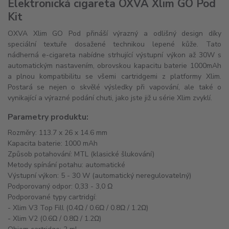
Elektronická cigareta OXVA Xlim GO Pod
Kit
OXVA Xlim GO Pod přináší výrazný a odlišný design díky
speciální textuře dosažené technikou lepené kůže. Tato
nádherná e-cigareta nabídne strhující výstupní výkon až 30W s
automatickým nastavením, obrovskou kapacitu baterie 1000mAh
a plnou kompatibilitu se všemi cartridgemi z platformy Xlim.
Postará se nejen o skvělé výsledky při vapování, ale také o
vynikající a výrazné podání chuti, jako jste již u série Xlim zvyklí.
Parametry produktu:
Rozměry: 113.7 x 26 x 14.6 mm
Kapacita baterie: 1000 mAh
Způsob potahování: MTL (klasické šlukování)
Metody spínání potahu: automatické
Výstupní výkon: 5 - 30 W (automatický neregulovatelný)
Podporovaný odpor: 0,33 - 3,0 Ω
Podporované typy cartridgí:
- Xlim V3 Top Fill (0.4Ω / 0.6Ω / 0.8Ω / 1.2Ω)
- Xlim V2 (0.6Ω / 0.8Ω / 1.2Ω)