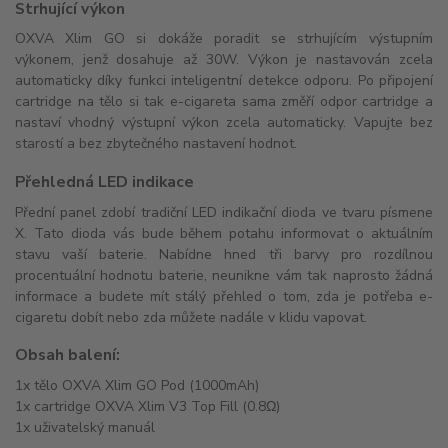
Strhující výkon
OXVA Xlim GO si dokáže poradit se strhujícím výstupním
výkonem, jenž dosahuje až 30W. Výkon je nastavován zcela
automaticky díky funkci inteligentní detekce odporu. Po připojení
cartridge na tělo si tak e-cigareta sama změří odpor cartridge a
nastaví vhodný výstupní výkon zcela automaticky. Vapujte bez
starostí a bez zbytečného nastavení hodnot.
Přehledná LED indikace
Přední panel zdobí tradiční LED indikační dioda ve tvaru písmene
X. Tato dioda vás bude během potahu informovat o aktuálním
stavu vaší baterie. Nabídne hned tři barvy pro rozdílnou
procentuální hodnotu baterie, neunikne vám tak naprosto žádná
informace a budete mít stálý přehled o tom, zda je potřeba e-
cigaretu dobít nebo zda můžete nadále v klidu vapovat.
Obsah balení:
1x tělo OXVA Xlim GO Pod (1000mAh)
1x cartridge OXVA Xlim V3 Top Fill (0.8Ω)
1x uživatelský manuál