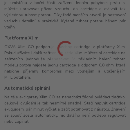
je umístěna v boční části zařízení. Jedním pohybem prstu si
můžete upravovat přívod vzduchu do cartridge a ovlivnit tak
výslednou tuhost potahu. Díky řadě menších otvorů je nastavení
vzduchu detailní a praktické. Kýžená tuhost potahu během pár
vteřin.
Platforma Xlim
OXVA Xlim GO podporuje všechny cartridge z platformy Xlim.
Pokud užíváte i další zařízení ze série Xlim, můžete si cartridge na
zařízeních jednoduše přehazovat. V základním balení tohoto
modelu potom najdete jednu cartridge s odporem 0,8 ohm, která
nabídne příjemný kompromis mezi volnějším a utaženějším
MTL potahem.
Automatické spínání
Na těle e-cigarety Xlim GO se nenachází žádné ovládací tlačítko,
celkové ovládání je tak nesmírně snadné. Stačí naplnit cartridge
e-liquidem, pár minut vyčkat a začít potahovat z náustku. Žhavení
se spustí zcela automaticky, nic dalšího není potřeba regulovat
nebo zapínat.