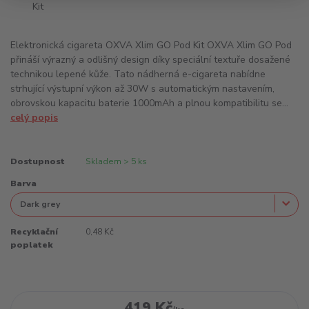
Elektronická cigareta OXVA Xlim GO Pod Kit OXVA Xlim GO Pod
přináší výrazný a odlišný design díky speciální textuře dosažené
technikou lepené kůže. Tato nádherná e-cigareta nabídne
strhující výstupní výkon až 30W s automatickým nastavením,
obrovskou kapacitu baterie 1000mAh a plnou kompatibilitu se...
celý popis
Dostupnost
Skladem > 5 ks
Barva
Recyklační
0,48 Kč
poplatek
419 Kč