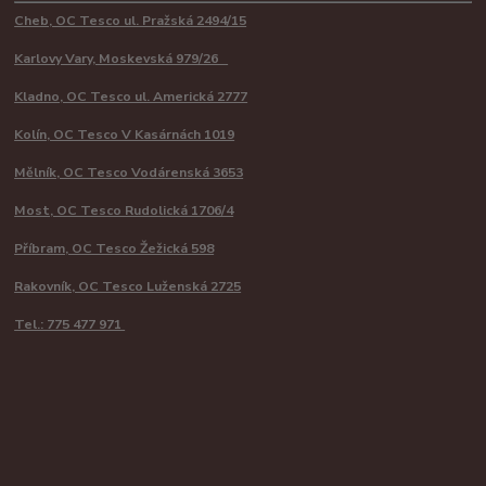
Cheb, OC Tesco ul. Pražská 2494/15
Karlovy Vary, Moskevská 979/26
Kladno, OC Tesco ul. Americká 2777
Kolín, OC Tesco V Kasárnách 1019
Mělník, OC Tesco Vodárenská 3653
Most, OC Tesco Rudolická 1706/4
Příbram, OC Tesco Žežická 598
Rakovník, OC Tesco Luženská 2725
Tel.: 775 477 971