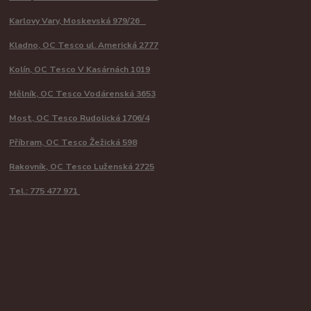
Karlovy Vary, Moskevská 979/26
Kladno, OC Tesco ul. Americká 2777
Kolín, OC Tesco V Kasárnách 1019
Mělník, OC Tesco Vodárenská 3653
Most, OC Tesco Rudolická 1706/4
Příbram, OC Tesco Žežická 598
Rakovník, OC Tesco Luženská 2725
Tel.: 775 477 971