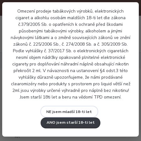
Omezení prodeje tabákových výrobků, elektronických
cigaret a alkohlu osobám maldších 18-ti let dle zákona
0
0 Kč
č.379/2005 Sb. o opatřeních k ochraně před škodami
působenými tabákovými výrobky, alkoholem a jinými
návykovými látkami a o změně souvisejících zákonů ve znění
Menu
zákonů č. 225/2006 Sb., č. 274/2008 Sb. a č. 305/2009 Sb.
Podle vyhlášky č. 37/2017 Sb. o elektronických cigaretách
nesmí objem nádržky opakovaně plnitelné elektronické
Elektronické cigarety
Pod systémy
OXVA Xlim GO Pod Kit
cigarety pro doplňování náhradní náplně obsahující nikotin
překročit 2 ml. V návaznosti na ustanovení §4 odst.3 této
vyhlášky důrazně upozorňujeme, že námi prodávané
OXVA Xlim GO Pod Kit
clearomizéry nebo produkty s prostorem pro liquid větší než
2ml jsou výrobky určené výhradně pro náplně bez nikotinu!
Jsem starší 18ti let a beru na vědomí TPD omezení.
NE jsem mladší 18-ti let
ANO jsem starší 18-ti let