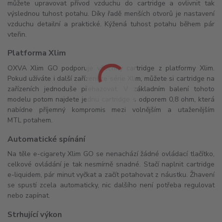
můžete upravovat přívod vzduchu do cartridge a ovlivnit tak
výslednou tuhost potahu. Díky řadě menších otvorů je nastavení
vzduchu detailní a praktické. Kýžená tuhost potahu během pár
vteřin.
Platforma Xlim
OXVA Xlim GO podporuje všechny cartridge z platformy Xlim.
Pokud užíváte i další zařízení ze série Xlim, můžete si cartridge na
zařízeních jednoduše přehazovat. V základním balení tohoto
modelu potom najdete jednu cartridge s odporem 0,8 ohm, která
nabídne příjemný kompromis mezi volnějším a utaženějším
MTL potahem.
Automatické spínání
Na těle e-cigarety Xlim GO se nenachází žádné ovládací tlačítko,
celkové ovládání je tak nesmírně snadné. Stačí naplnit cartridge
e-liquidem, pár minut vyčkat a začít potahovat z náustku. Žhavení
se spustí zcela automaticky, nic dalšího není potřeba regulovat
nebo zapínat.
Strhující výkon