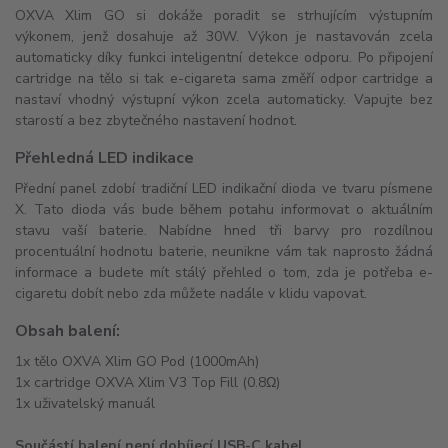
OXVA Xlim GO si dokáže poradit se strhujícím výstupním
výkonem, jenž dosahuje až 30W. Výkon je nastavován zcela
automaticky díky funkci inteligentní detekce odporu. Po připojení
cartridge na tělo si tak e-cigareta sama změří odpor cartridge a
nastaví vhodný výstupní výkon zcela automaticky. Vapujte bez
starostí a bez zbytečného nastavení hodnot.
Přehledná LED indikace
Přední panel zdobí tradiční LED indikační dioda ve tvaru písmene
X. Tato dioda vás bude během potahu informovat o aktuálním
stavu vaší baterie. Nabídne hned tři barvy pro rozdílnou
procentuální hodnotu baterie, neunikne vám tak naprosto žádná
informace a budete mít stálý přehled o tom, zda je potřeba e-
cigaretu dobít nebo zda můžete nadále v klidu vapovat.
Obsah balení:
1x tělo OXVA Xlim GO Pod (1000mAh)
1x cartridge OXVA Xlim V3 Top Fill (0.8Ω)
1x uživatelský manuál
Součástí balení není dobíjecí USB-C kabel.