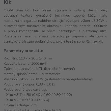
Kit
OXVA Xlim GO Pod přináší výrazný a odlišný design díky
speciální textuře dosažené technikou lepené kůže. Tato
nádherná e-cigareta nabídne strhující výstupní výkon až 30W s
automatickým nastavením, obrovskou kapacitu baterie 1000mAh
a plnou kompatibilitu se všemi cartridgemi z platformy Xlim.
Postará se nejen o skvělé výsledky při vapování, ale také o
vynikající a výrazné podání chuti, jako jste již u série Xlim zvyklí.
Parametry produktu:
Rozměry: 113.7 x 26 x 14.6 mm
Kapacita baterie: 1000 mAh
Způsob potahování: MTL (klasické šlukování)
Metody spínání potahu: automatické
Výstupní výkon: 5 - 30 W (automatický neregulovatelný)
Podporovaný odpor: 0,33 - 3,0 Ω
Podporované typy cartridgí:
- Xlim V3 Top Fill (0.4Ω / 0.6Ω / 0.8Ω / 1.2Ω)
- Xlim V2 (0.6Ω / 0.8Ω / 1.2Ω)
Objem cartridge: 2 ml
Materiál: plast + umělá kůže + PCTG