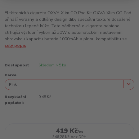
Elektronická cigareta OXVA Xlim GO Pod Kit OXVA Xlim GO Pod
přináší výrazný a odlišný design díky speciální textuře dosažené
technikou lepené kůže. Tato nádherná e-cigareta nabídne
strhující výstupní výkon až 30W s automatickým nastavením,
obrovskou kapacitu baterie 1000mAh a plnou kompatibilitu se...
celý popis
Dostupnost
Skladem > 5 ks
Barva
Recyklační
0,48 Kč
poplatek
419 Kč
/
ks
346,28 Kč
bez DPH