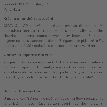
Dobíjení: USB-C port (5V / 1A)
Váha: 41 g
Krásné dílenské zpracování
OXVA Xlim GO se pyšní krásně zpracovaným tělem s tradiční
podlouhlou konstrukcí, kterou máte u série Xlim v oblibě.
Novinkou je jemná textura povrchu díky lepené kůži, kterou
najdete na obou panelech zařízení. E-cigareta se příjemně drží v
dlani a lepená kůže dodává celému modelu luxusní vzezření.
Obrovská kapacita baterie
Kompaktní tělo e-cigarety Xlim GO ukrývá integrovanou baterii s
obrovskou kapacitou 1000mAh, která zajistí hladký chod zařízení
a dlouhou výdrž na jedno nabití. V případě potřeby si budete moci
baterii kdykoliv dobít prostřednictvím USB-C portu na těle.*
Boční airflow systém
U modelu Xlim GO nesmí chybět ani tradiční airflow regulace. Ta
je umístěna v boční části zařízení. Jedním pohybem prstu si